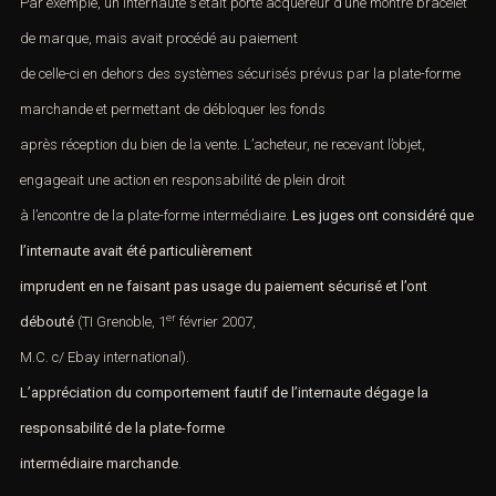
Par exemple, un internaute s’était porté acquéreur d’une montre bracelet
de marque, mais avait procédé au paiement
de celle-ci en dehors des systèmes sécurisés prévus par la plate-forme
marchande et permettant de débloquer les fonds
après réception du bien de la vente. L’acheteur, ne recevant l’objet,
engageait une action en responsabilité de plein droit
à l’encontre de la plate-forme intermédiaire.
Les
juges
ont considéré que
l’internaute avait été particulièrement
imprudent en ne faisant pas usage du paiement sécurisé et l’ont
er
débouté
(TI Grenoble, 1
février 2007,
M.C. c/ Ebay international).
L’appréciation du comportement fautif de l’internaute dégage la
responsabilité de la plate-forme
intermédiaire marchande
.