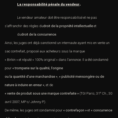
.
La responsabilité pénale du vendeur
Le vendeur amateur doit être responsabilisé et ne pas
s’affranchir des règles du
droit de la propriété intellectuelle
et
du
droit de la concurrence
.
Ainsi, les juges ont déjà sanctionné un internaute ayant mis en vente un
sac contrefait, proposé aux acheteurs sous la marque
« Birkin » et réputé « 100% original » dans l’annonce. Il a été condamné
pour
«
tromperie
sur la qualité, l’origine
ou la quantité d’une marchandise »
,
« publicité mensongère ou de
nature à induire en erreur »
, et de
e
« vente de produit sous une marque contrefaite »
(
TGI Paris, 31
Ch., 30
avril 2007, MP c/ Johnny P.
).
De même, les juges ont condamné pour
«
contrefaçon
»
et
«
concurrence