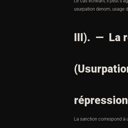
Le cas échéant, il peut s’a
usurpation denom, usage d
III). — La 
(Usurpation
répression
La sanction correspond à 