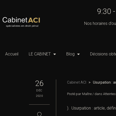
9:30 
Nos horaires d’ou
Accueil
LE CABINET
Blog
Décisions obt
26
Cabinet ACI
>
Usurpation : ar
DÉC
Posté par
Maître
/
dans
Atteinte
2020
). Usurpation : article, défin
◯