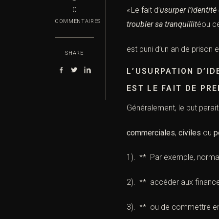
« Le fait d’
usurper l’identité 
0
COMMENTAIRES
troubler sa tranquillit
éou ce
est puni d’un an de prison 
SHARE
L’USURPATION D’ID
EST LE FAIT DE PR
Généralement, le but parait
commerciales
,
civiles
ou
p
1). ** Par exemple, normali
2). ** accéder aux finance
3). ** ou de commettre en