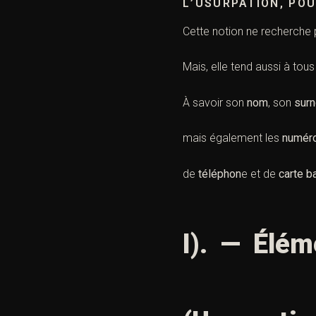
L’USURPATION, POUR
Cette notion ne recherche p
Mais, elle tend aussi à tous
À savoir son
nom
, son
sur
mais également les
numéro
de
téléphon
e et de
carte b
I). — Élém