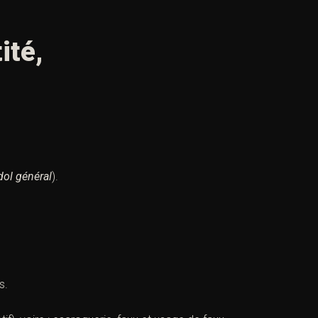
ité,
dol général
).
s.