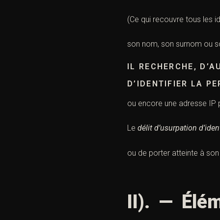
(Ce qui recouvre tous les i
son nom, son surnom ou 
IL RECHERCHE, D’A
D’IDENTIFIER LA P
ou encore une adresse IP p
Le
délit d’usurpation d’iden
ou de porter atteinte à so
II). — Élé