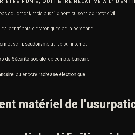
 ÊTRE PUNIE, DOIT ÊTRE RELATIVE À L’IDENTI
as seulement, mais aussi le nom au sens de l’état civil.
 les identifiants électroniques de la personne.
nom
et son
pseudonym
e utilisé sur internet,
s de Sécurité sociale
, de
compte bancair
e,
ancaire
, ou encore l’
adresse électronique
…
ent matériel de l’usurpati