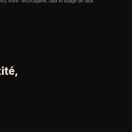
f), voire : escroquerie, faux et usage de faux,
ité,