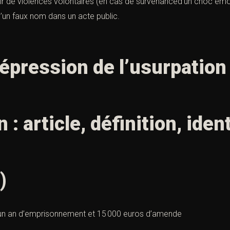
gir de violences volontaires (en cas de survenanced’un choc émoti
’un faux nom dans un acte public.
répression de l’usurpation
 : article, définition, ident
)
un an d’emprisonnement et 15 000 euros d’amende