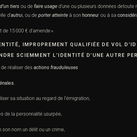
d’un tiers
ou de
faire usage
d’une ou plusieurs données detoute na
lle d’
autru
i, ou de
porter atteinte
à son
honneu
r ou à sa
considér
et de 15 000 € d’amende ».
ENTITÉ, IMPROPREMENT QUALIFIÉE DE VOL D’ID
ENDRE SCIEMMENT L’IDENTITÉ D’UNE AUTRE PE
 de réaliser des
actions frauduleuses
énales
.
ser sa situation au regard de l’émigration,
s de la personnalité usurpée,
 son nom un délit ou un crime,