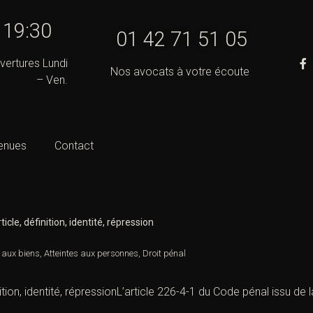
- 19:30
01 42 71 51 05
vertures Lundi
Nos avocats à votre écoute
– Ven.
enues
Contact
ticle, définition, identité, répression
s aux biens
,
Atteintes aux personnes
,
Droit pénal
ition, identité, répressionL
’article 226-4-1 du Code péna
l issu de l