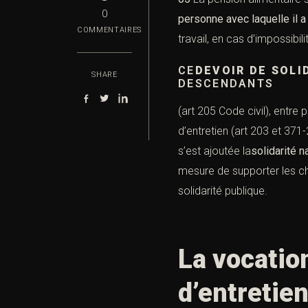
0
personne avec laquelle il a 
COMMENTAIRES
travail, en cas d’impossibilit
CE
DEVOIR DE SOLI
SHARE
DESCENDANTS
(
art 205 Code civil
), entre p
d’entretien (
art 203
et
371-
s’est ajoutée la
solidarité n
mesure de supporter les cha
solidarité publique.
La vocation
d’entretien