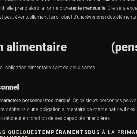
t, elle prend alors la forme d’une
rente mensuelle.
Elle sera exc
 et peut éventuellement faire l’objet d’une
révisionsi
des éléments 
tion alimentaire
(pen
l’obligation alimentaire sont de deux sortes :
sonnel
n
caractère personnel très marqué.
Or, plusieurs personnes peuven
tre débiteurs d’une obligation alimentaire de même nature, il n’exi
un débiteur en fonction de ses capacités financières.
INS QUELQUES
TEMPÉRAMENTSDU
S À LA PRIMA