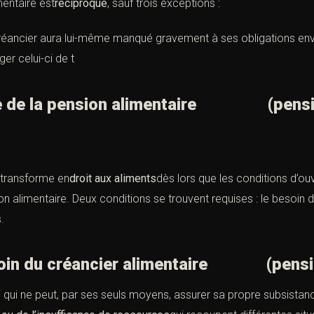
mentaire est
réciproque
, sauf trois exceptions :
créancier aura lui-même manqué gravement à ses obligations enve
er celui-ci de t
vre de la pension alimentaire
(pens
 transforme en
droit aux aliments
dès lors que les conditions d’ouv
n alimentaire. Deux conditions se trouvent requises : le besoin d
.
esoin du créancier alimentaire
(pensi
ui qui ne peut, par ses seuls moyens, assurer sa propre subsistan