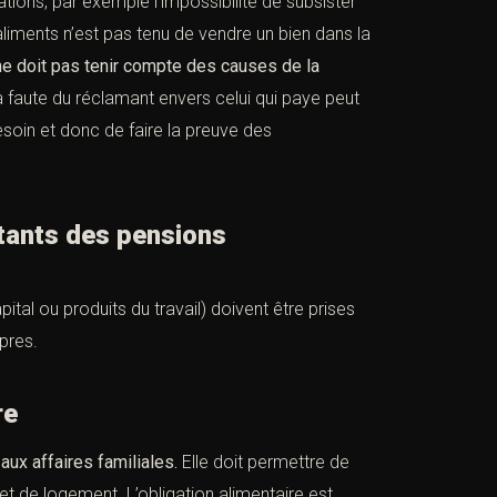
ations, par exemple l’impossibilité de subsister
 aliments n’est pas tenu de vendre un bien dans la
ne doit pas tenir compte des causes de la
, la faute du réclamant envers celui qui paye peut
besoin et donc de faire la preuve des
tants des pensions
pital ou produits du travail) doivent être prises
pres.
ion alimentaire
 aux affaires familiales.
Elle doit permettre de
 et de logement. L’obligation alimentaire est