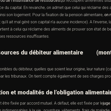
 ou de l’insuffisance de ressources
qui recoupent différentes situ
isance du capital. En revanche, on admet que celui qui réclame des
insi son logement. Pour la fixation de la pension alimentaire,
on 
it qu’il ait mal géré son capital n’a aucune incidence). A l’inverse
ppartient à celui qui réclame des aliments de prouver son état de 
ses ressources insuffisantes.
ssources du débiteur alimentaire
(mon
ibles du débiteur, quelles que soient leur origine, leur nature (ca
ar les tribunaux. On tient compte également de ses charges pro
ixation et modalités de l’obligat
t être fixée par accord mutuel. A défaut, elle est fixée par le
juge
 indispensables à la vie : nourriture, vêtements, frais de maladie