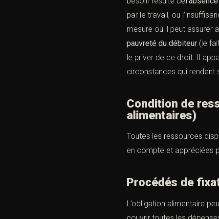
besoin résulte de
l’absence
par le travail, ou l’insuff
mesure où il peut assurer a
pauvreté du débiteur
(le fa
le priver de ce droit. Il a
circonstances qui rendent 
Condition de re
alimentaires)
Toutes les ressources dispon
en compte et appréciées p
Procédés de f
L’obligation alimentaire peu
couvrir toutes les dépenses