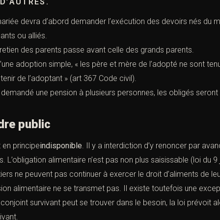
D’AUTRES.
mariée devra d’abord demander l’exécution des devoirs nés du m
nts ou alliés.
entretien des parents passe avant celle des grands parents.
d’une adoption simple, « les père et mère de l’adopté ne sont tenu
tenir de l’adoptant » (
art 367 Code civil
).
 a demandé une pension à plusieurs personnes, les obligés seront
dre public
 en principe
indisponible
. Il y a interdiction d’y renoncer par av
s. L’obligation alimentaire n’est pas non plus saisissable (
loi du 9 
iers ne peuvent pas continuer à exercer le droit d’aliments de leur
sion alimentaire ne se transmet pas. Il existe toutefois une excep
njoint survivant peut se trouver dans le besoin, la loi prévoit 
ivant.