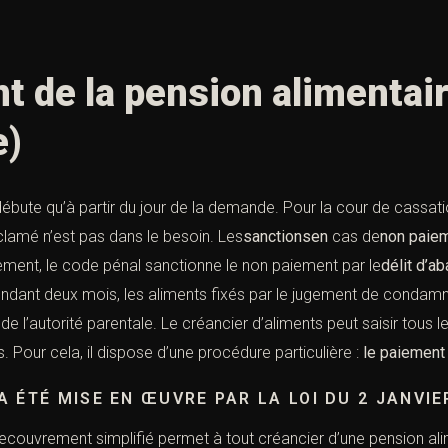
nt de la pension aliment
e)
débute qu’à partir du jour de la demande. Pour la cour de cassat
éclamé n’est pas dans le besoin. Les
sanctionsen
cas de
non paiem
rement, le code pénal sanctionne le non paiement par le
d
élit d’a
endant deux mois, les aliments fixés par le jugement de condamn
e l’autorité parentale. Le créancier d’aliments peut saisir tous 
 Pour cela, il dispose d’une procédure particulière :
le paiement 
A ÉTÉ MISE EN ŒUVRE PAR LA
LOI DU 2 JANVIE
recouvrement simplifié permet à tout créancier d’une pension ali