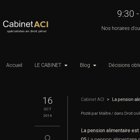
9:30 
Nos horaires d’ou
Accueil
LE CABINET
Blog
Décisions obt
16
Cabinet ACI
>
La pension al
OCT
Posté par
Maître
/
dans
Droit civi
2014
La pension alimentaire est
◯
05
La pension alimentaire 