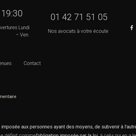
- 19:30
01 42 71 51 05
vertures Lundi
Nos avocats à votre écoute
– Ven.
enues
Contact
imentaire
l
 imposée aux personnes ayant des moyens, de subvenir à l’autre 
se définit comme
l’obligation imposée par la loi
, à celui qui en a