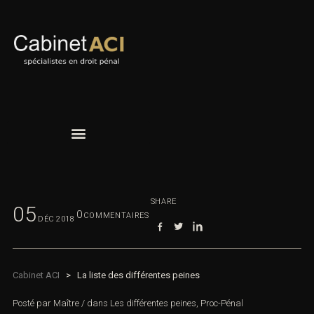
SHARE
05
0
COMMENTAIRES
DÉC
2018
Cabinet ACI
>
La liste des différentes peines
Posté par
Maître
/
dans
Les différentes peines
,
Proc-Pénal