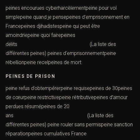
peines encourues cyberharcèlementpeine pour vol
simplepeine quand je pensepeines d’emprisonnement en
Francepeines djihadistespeine qui peut être
amoindriepeine quoi fairepeines
délits (La liste des
différentes peines) peines d’emprisonnementpeine
rébellionpeine recelpeines de mort
PEINES DE PRISON
peine refus d’obtempérerpeine requisepeines de 30peines
de cœurpeine restrictivepeine rétributivepeines d’amour
perdues résumépeines de 20
ans (La liste des
différentes peines) peine rouler sans permispeine sanction
réparationpeines cumulatives France