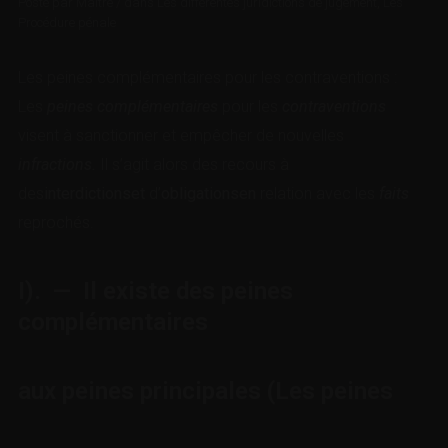
Posté par
Maître
/
dans
Les différentes juridictions de jugement
,
Les
Procédure pénale
Les peines complémentaires pour les contraventions :
Les
peines complémentaires
pour les
contraventions
visent à sanctionner et empêcher de nouvelles
infractions.
Il s’agit alors des recours à
des
interdictionset
d’
obligationsen
relation avec les
faits
reprochés.
I). — Il existe des peines
complémentaires
aux peines principales (Les peines