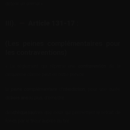
détenir un animal ».
III). —
Article 131-17
:
(Les peines complémentaires pour
les contraventions)
« Le règlement qui réprime une
contravention
de la
cinquième classe peut en outre prévoir
la
peine complémentaire
d’i
nterdiction
, pour une durée
de
trois ans
au plus, d’émettre
des
chèquesau
tres que ceux qui permettent le retrait de
fonds par le tireur auprès du tiré