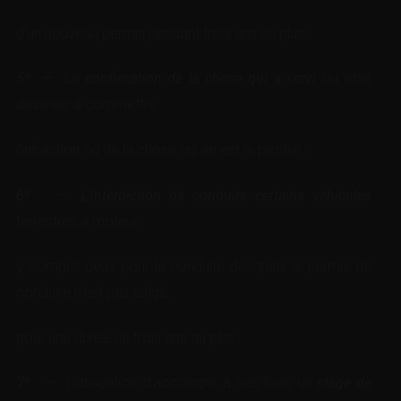
d’un nouveau permis pendant trois ans au plus ;
5º —
La
confiscation de la chose qui a servi
ou était
destinée à commettre
l’infraction ou de la chose qui en est le produit ;
6º
—
L’interdiction de conduire certains véhicules
terrestres à moteur,
y compris ceux pour la conduite desquels le permis de
conduire n’est pas exigé,
pour une durée de trois ans au plus ;
7º
— L’obligation d’accomplir, à ses frais, un
stage de