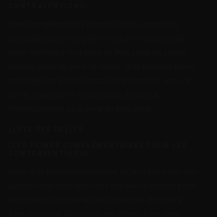
CONTRAVENTIONS)
peine complémentaire pénal les peines criminelles
principales peine complémentaire procédure pénale
peine confondue les peines en droit pénal les peines
pénales peine de peine de sûreté code pénal les peines
principales les peines principales alternatives peine de
sûreté maximale en France peine délit pénal
l’individualisation de la peine en droit pénal
LISTE DES DÉLITS
(LES PEINES COMPLÉMENTAIRES POUR LES
CONTRAVENTIONS)
peine droit pénal définition peine en droit pénal liste des
peines complémentaires liste des peines pénales peine
encourue en droit pénal peine maximale droit pénal
français avocat droit pénal des affaires paris peine