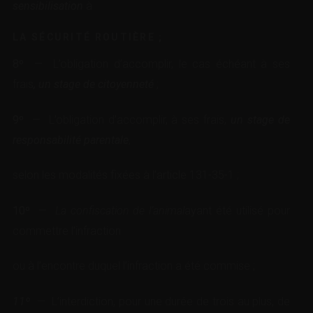
sensibilisation
à
LA SÉCURITÉ ROUTIÈRE ;
8º —
L’obligation d’accomplir, le cas échéant à ses
frais
, un stage de citoyenneté
;
9º —
L’obligation d’accomplir, à ses frais,
un stage de
responsabilité parentale
,
selon les modalités fixées à l’
article 131-35-1
;
10º —
La confiscation de l’animal
ayant été utilisé pour
commettre l’infraction
ou à l’encontre duquel l’infraction a été commise ;
11º
—
L’interdiction, pour une durée de trois au plus, de