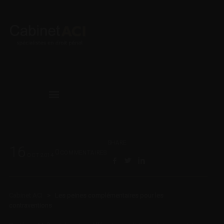
SHARE
16
0
COMMENTAIRES
OCT
2014
Cabinet ACI
>
Les peines complémentaires pour les
contraventions