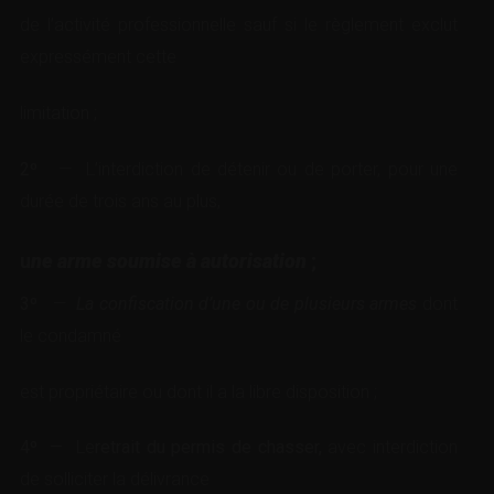
de l’activité professionnelle sauf si le règlement exclut
expressément cette
limitation ;
2º
— L’interdiction de détenir ou de porter, pour une
durée de trois ans au plus,
u
ne arme soumise à autorisation
;
3º
—
La confiscation d’une ou de plusieurs armes
dont
le condamné
est propriétaire ou dont il a la libre disposition ;
4º —
Le
retrait du permis de chasser,
avec interdiction
de solliciter la délivrance