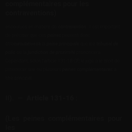
complémentaires pour les
contraventions)
encourues en matière de
contravention.
Il est important
de préciser que ces
peines
peuvent donc
être
cumulativesà
la
peine principale
que lee
tribunal de
polic
ou la
juridiction de proximité
prononcera.
Cependant, selon l’
article 131-18 CP
, le juge a le droit de
prononcer une ou plusieurs
peines complémentaires
à
titre principal.
II). —
Article 131-16
:
(Les peines complémentaires pour
les