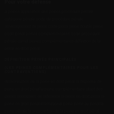
Pour votre défense
à peines application des peines procédure pénale
catégorie pénale code de procédure pénale
aménagement de peine code pénal peine double peine
code pénal peines complémentaires code procédure
pénale cumul peines complémentaires définition de la
peine en droit pénal
DÉFINITION PEINES PRINCIPALES
(LES PEINES COMPLÉMENTAIRES POUR LES
CONTRAVENTIONS)
détermination de la peine en droit pénal la dispense de
peine en droit pénal la peine complémentaire objet des
peines principales de référence la peine en droit pénal la
peine en droit pénal international peine peine au pénal la
peine pénale la prescription de la peine en droit pénal