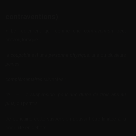
contraventions)
« Le règlement qui réprime une
contravention
peut
prévoir, lorsque
le
coupable
est une
personne physiqu
e, une ou plusieurs
peines
complémentaires
suivantes :
1º
— La
suspension, pour une durée de trois ans au
plus,
du permis
de conduire, cette suspension pouvant être limitée à la
conduite en dehors