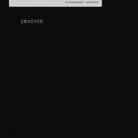
sensibilisation, confiscation véhicule, confiscation
armes, interdiction de vote, privation de droits, retrait
permis, annulation permis, interdiction de paraître,
interdiction professionnelle, radiation, interdiction
bancaire, interdiction de sortie du territoire, astreinte,
suivi socio-judiciaire, interdiction commerce, interdiction
COMMUNICATION, INTERDICTION
D’APPROCHER, INTERDICTION DE CONTACT,
INTERDICTION D’ENTRER EN RELATION,
INTERDICTION DE MANIFESTATION,
INTERDICTION
de détention d’animaux, fermeture administrative,
interdiction d’exploitation, placement sous surveillance,
obligation de soins, interdiction de publier, interdiction de
publicité, interdiction de détention, interdiction de
transport, interdiction d’importation, interdiction