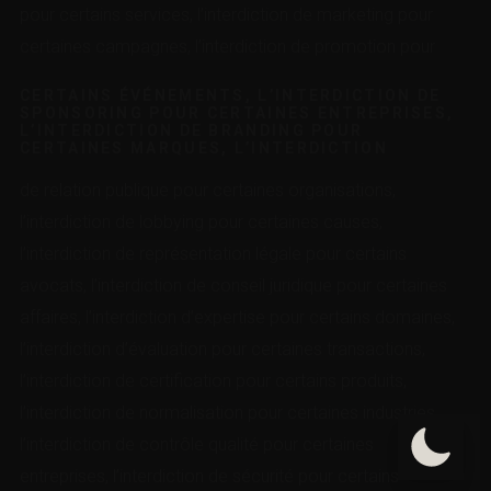
pour certains services, l’interdiction de marketing pour
certaines campagnes, l’interdiction de promotion pour
CERTAINS ÉVÉNEMENTS, L’INTERDICTION DE
SPONSORING POUR CERTAINES ENTREPRISES,
L’INTERDICTION DE BRANDING POUR
CERTAINES MARQUES, L’INTERDICTION
de relation publique pour certaines organisations,
l’interdiction de lobbying pour certaines causes,
l’interdiction de représentation légale pour certains
avocats, l’interdiction de conseil juridique pour certaines
affaires, l’interdiction d’expertise pour certains domaines,
l’interdiction d’évaluation pour certaines transactions,
l’interdiction de certification pour certains produits,
l’interdiction de normalisation pour certaines industries,
l’interdiction de contrôle qualité pour certaines
entreprises, l’interdiction de sécurité pour certains