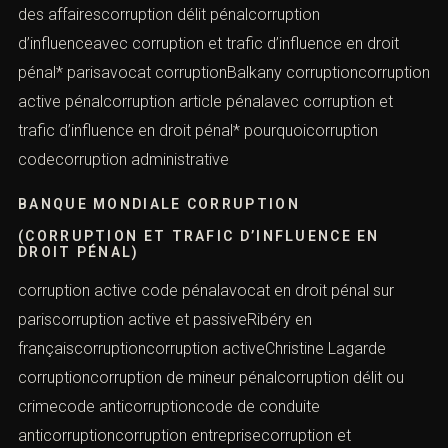
des affairescorruption délit pénalcorruption
d’influenceavec corruption et trafic d’influence en droit
pénal* parisavocat corruptionBalkany corruptioncorruption
active pénalcorruption article pénalavec corruption et
trafic d’influence en droit pénal* pourquoicorruption
codecorruption administrative
BANQUE MONDIALE CORRUPTION
(CORRUPTION ET TRAFIC D’INFLUENCE EN
DROIT PÉNAL)
corruption active code pénalavocat en droit pénal sur
pariscorruption active et passiveRibéry en
françaiscorruptioncorruption activeChristine Lagarde
corruptioncorruption de mineur pénalcorruption délit ou
crimecode anticorruptioncode de conduite
anticorruptioncorruption entreprisecorruption et