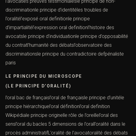
l’avocatles preuves testimonialesle principe de non-
discriminationle principe d’identitéles troubles de
l’oralitél’exposé oral definitionle principe
d’impartialitél’expression oral definitionl’histoire des
avocatsle principe d’individuationle principe d’opposabilité
du contratl’humanité des débatsl’observatoire des
discriminationsle principe du contradictoire defpénaliste
paris
LE PRINCIPE DU MICROSCOPE
(LE PRINCIPE D’ORALITÉ)
l’oral bac de françaisl’oral de françaisle principe d’unitéle
principe hiérarchiquel’oral définitionl’oral definition
Wikipédiale principe originelle rôle de l’oreillel’oral des
sensl’oral du bacles 5 dimensions de l’orall’oralité dans le
procès administratifL’oralité de l’avocatoralité des débats