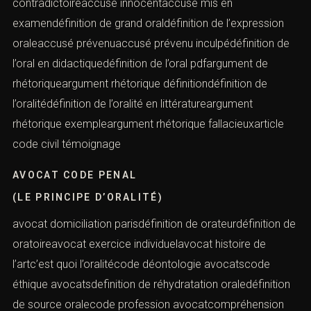
contradictoireaccusé innocentaccusé mis en
examendéfinition de grand oraldéfinition de l’expression
oraleaccusé prévenuaccusé prévenu inculpédéfinition de
l’oral en didactiquedéfinition de l’oral pdfargument de
rhétoriqueargument rhétorique définitiondéfinition de
l’oralitédéfinition de l’oralité en littératureargument
rhétorique exempleargument rhétorique fallacieuxarticle
code civil témoignage
AVOCAT CODE PENAL
(LE PRINCIPE D’ORALITÉ)
avocat domiciliation parisdéfinition de orateurdéfinition de
oratoireavocat exercice individuelavocat histoire de
l’artc’est quoi l’oralitécode déontologie avocatscode
éthique avocatsdefinition de réhydratation oraledéfinition
de source oralecode profession avocatcompréhension