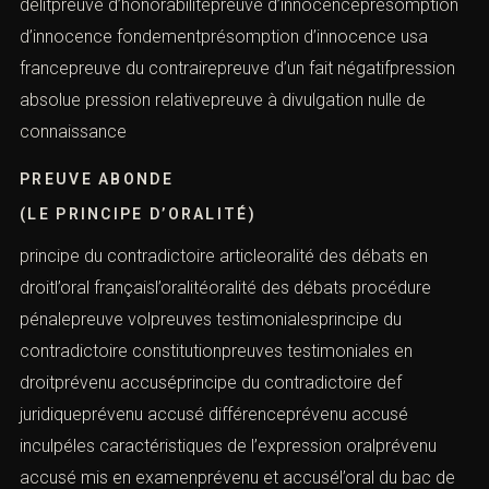
délitpreuve d’honorabilitépreuve d’innocenceprésomption
d’innocence fondementprésomption d’innocence usa
francepreuve du contrairepreuve d’un fait négatifpression
absolue pression relativepreuve à divulgation nulle de
connaissance
PREUVE ABONDE
(LE PRINCIPE D’ORALITÉ)
principe du contradictoire articleoralité des débats en
droitl’oral françaisl’oralitéoralité des débats procédure
pénalepreuve volpreuves testimonialesprincipe du
contradictoire constitutionpreuves testimoniales en
droitprévenu accuséprincipe du contradictoire def
juridiqueprévenu accusé différenceprévenu accusé
inculpéles caractéristiques de l’expression oralprévenu
accusé mis en examenprévenu et accusél’oral du bac de