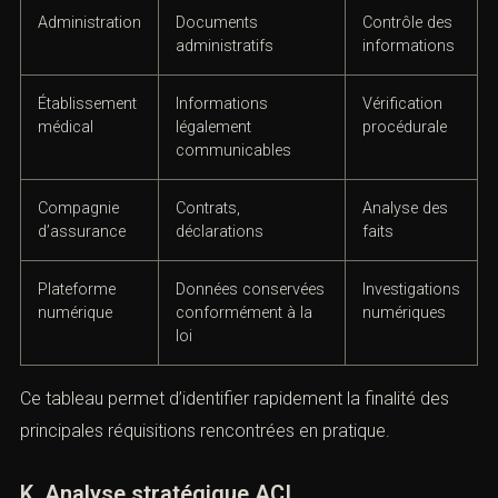
Employeur
Contrat, horaires,
Vérification
présence
des
déclarations
Administration
Documents
Contrôle des
administratifs
informations
Établissement
Informations
Vérification
médical
légalement
procédurale
communicables
Compagnie
Contrats,
Analyse des
d’assurance
déclarations
faits
Plateforme
Données
Investigations
numérique
conservées
numériques
conformément à
la loi