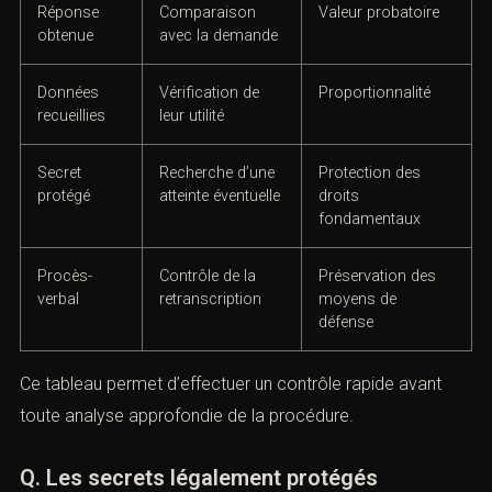
nécessité
Destinataire
Contrôle de son
Légalité de la
habilitation
transmission
Réponse
Comparaison
Valeur probatoire
obtenue
avec la
demande
Données
Vérification de
Proportionnalité
recueillies
leur utilité
Secret
Recherche d’une
Protection des
protégé
atteinte
droits
éventuelle
fondamentaux
Procès-
Contrôle de la
Préservation des
verbal
retranscription
moyens de
défense