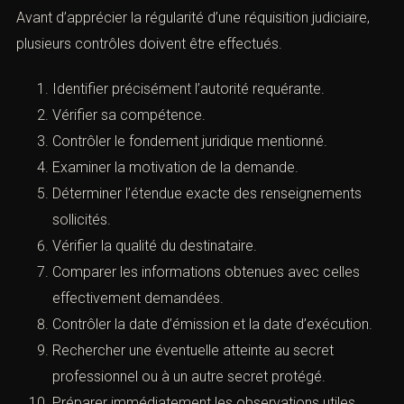
stratégie de défense)
(RECUEIL ACI DES ACTES DE PROCÉDURE PÉNALE)
Avant d’apprécier la régularité d’une réquisition judiciaire,
plusieurs contrôles doivent être effectués.
Identifier précisément l’autorité requérante.
Vérifier sa compétence.
Contrôler le fondement juridique mentionné.
Prendre rendez-vous
Examiner la motivation de la demande.
Déterminer l’étendue exacte des renseignements
sollicités.
Vérifier la qualité du destinataire.
Comparer les informations obtenues avec celles
effectivement demandées.
Vous recherchez un avocat spécialisé en droit pénal ?
Laissez-nous vos coordonnées et nous vous
Contrôler la date d’émission et la date d’exécution.