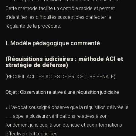
contacterons.
Rechercher une éventuelle atteinte au secret
professionnel ou à un autre secret protégé.
Préparer immédiatement les observations utiles.
Nom *
Cette méthode facilite un contrôle rapide et permet
d’identifier les difficultés susceptibles d’affecter la
régularité de la procédure.
Email *
I. Modèle pédagogique commenté
(Réquisitions judiciaires : méthode ACI et
Lieu de l'infraction ou tribunal compétent *
stratégie de défense)
(RECUEIL ACI DES ACTES DE PROCÉDURE PÉNALE)
Téléphone *
Objet : Observation relative à une réquisition judiciaire
« L’avocat soussigné observe que la réquisition délivrée