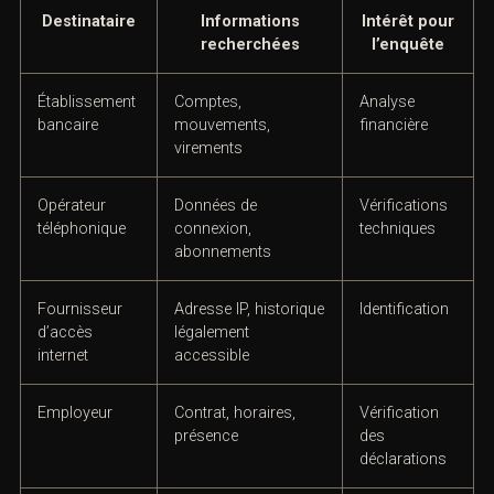
J. Tableau ACI — Les principales
réquisitions judiciaires
Destinataire
Informations
Intérêt pour
recherchées
l’enquête
Établissement
Comptes,
Analyse
bancaire
mouvements,
financière
virements
Opérateur
Données de
Vérifications
téléphonique
connexion,
techniques
abonnements
Fournisseur
Adresse IP,
Identification
d’accès
historique
internet
légalement
accessible