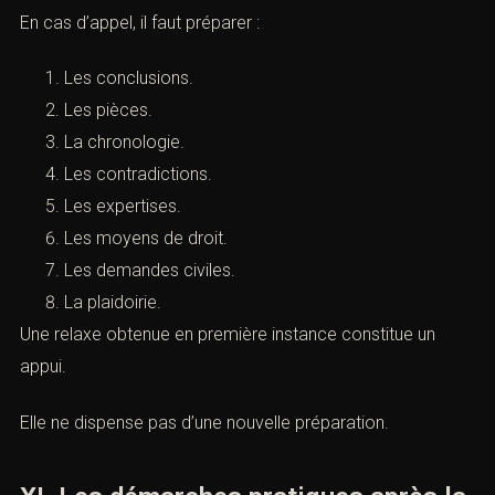
Requalifier.
Examiner les intérêts civils.
Réévaluer les preuves.
Statuer sur les nullités.
Motiver différemment.
La défense doit donc rester mobilisée.
B. La défense devant la cour d’appel
En cas d’appel, il faut préparer :
Les conclusions.
Les pièces.
La chronologie.
Les contradictions.
Les expertises.
Les moyens de droit.