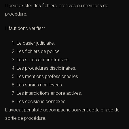
Laissez-nous vos coordonnées et nous vous contacterons.
dispense de peine ou d’une condamnation avec sursis.
B. Les fichiers et traces administratives
Nom *
La question du casier ne résume pas tout.
Il peut exister des fichiers, archives ou mentions de
Email *
procédure.
Il faut donc vérifier :
Lieu de l'infraction ou tribunal compétent *
Le casier judiciaire.
Les fichiers de police.
Les suites administratives.
Téléphone *
Les procédures disciplinaires.
Les mentions professionnelles.
Les saisies non levées.
Objet de la prise de contact