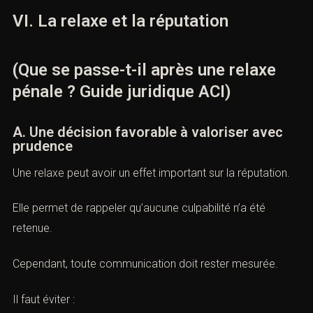
Les interdictions encore actives.
Les décisions connexes.
L’avocat pénaliste accompagne souvent cette phase de
sortie de procédure.
VI. La relaxe et la réputation
(Que se passe-t-il après une relaxe
pénale ? Guide juridique ACI)
Combien font
A. Une décision favorable à valoriser avec
prudence
Une relaxe peut avoir un effet important sur la réputation.
Elle permet de rappeler qu’aucune culpabilité n’a été