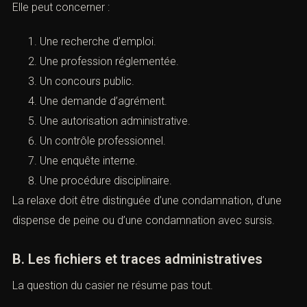
d’une peine inscrite au casier judiciaire.
Cette précision est essentielle pour la personne
poursuivie.
Elle peut concerner :
Une recherche d’emploi.
Une profession réglementée.
Un concours public.
Prendre rendez-vous
Une demande d’agrément.
Une autorisation administrative.
Un contrôle professionnel.
Une enquête interne.
Une procédure disciplinaire.
Vous recherchez un avocat spécialisé en droit pénal ?
La relaxe doit être distinguée d’une condamnation, d’une