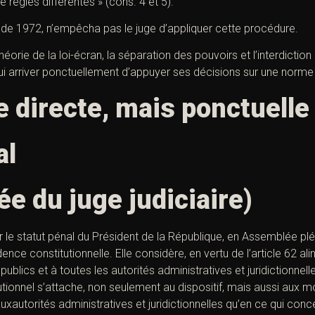
 règles différentes » (cons. 4 et 5).
 loi de 1972, n’empêcha pas le juge d’appliquer cette procédure.
théorie de la loi-écran, la séparation des pouvoirs et l’interdicti
t lui arriver ponctuellement d’appuyer ses décisions sur une norme 
 directe, mais ponctuelle 
al
e du juge judiciaire)
le statut pénal du Président de la République, en Assemblée plé
dence constitutionnelle. Elle considère, en vertu de l’article 62 al
publics et à toutes les autorités administratives et juridictionne
tionnel s’attache, non seulement au dispositif, mais aussi aux mo
aux
autorités
administratives et juridictionnelles qu’en ce qui con