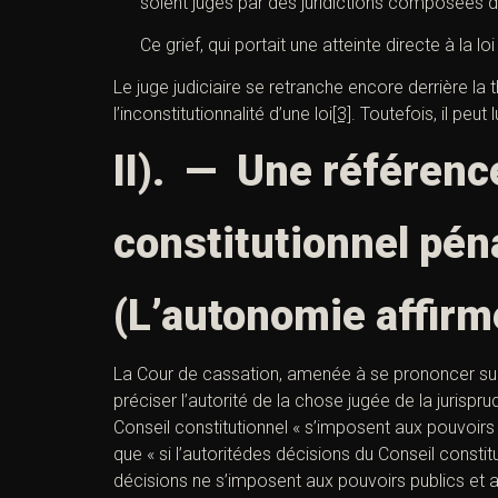
soient jugés par des juridictions composées de
Ce grief, qui portait une atteinte directe à la
Le juge judiciaire se retranche encore derrière la 
l’inconstitutionnalité d’une loi
[3]
. Toutefois, il peu
II). — Une référence
constitutionnel pén
(L’autonomie affirmé
La Cour de cassation, amenée à se prononcer sur 
préciser l’autorité de la chose jugée de la jurispru
Conseil constitutionnel « s’imposent aux pouvoirs 
que « si l’
autoritéd
es décisions du Conseil constitu
décisions ne s’imposent aux pouvoirs publics et 