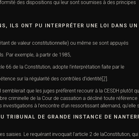
conformité des dispositions qui leur sont soumises à des principes
NS, ILS ONT PU INTERPRÉTER UNE LOI DANS UN
tant de valeur constitutionnelle) ou même se sont appuyés
ls. Par exemple, à partir de 1985,
le 66 de la Constitution, adopte l’interprétation faite par le
tence sur la régularité des contrôles d’identité
[7]
.
 il semblerait que les juges préfèrent recourir à la CESDH plutôt qu
bre criminelle de la Cour de cassation a décliné toute référence 
s investigations à l’encontre d’un ressortissant allemand, qu’elle
DU TRIBUNAL DE GRANDE INSTANCE DE NANTER
s saisies. Le requérant invoquait l’
article
2 de la
Constitution
, qu