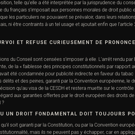
ition, telle qu’elle a été interprétée par la jurisprudence du conse
e du français s’imposait aux personnes morales de droit public e
t que les particuliers ne pouvaient se prévaloir, dans leurs relatio
is, ni être contraints à un tel usage et ajoutait enfin que l’
article
URVOI ET REFUSE CURIEUSEMENT DE PRONONCE
ions du Conseil sont censées s’imposer à elle. L’arrêt rendu par 
te, de la « faiblesse des principes constitutionnels par rapport
avait été condamnée pour publicité indirecte en faveur du tabac
des délits et des peines, garanti par la Convention européenne, le
ision qu’au visa de la CESDH et restera muette sur le contrôle 
eu égard aux garanties offertes par le droit européen des droits de
 ?
 OU UN DROIT FONDAMENTAL DOIT TOUJOURS P
qu’il soit garanti par la Constitution, ou par la Convention europ
utionnalité, mais ils ne peuvent pas y échapper, car en appliquan