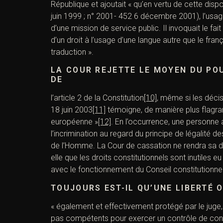
République et ajoutait « qu’en vertu de cette dispos
juin 1999 ; n° 2001- 452 6 décembre 2001), l’usag
d’une mission de service public. Il invoquait le fai
d’un droit à l’usage d’une langue autre que le frança
traduction ».
LA COUR REJETTE LE MOYEN DU PO
DE
l’article 2 de la Constitution
[10]
, même si les décis
18 juin 2003
[11]
témoigne, de manière plus flagran
européenne »
[12]
. En l’occurrence, une personne 
l’incrimination au regard du principe de légalité 
de l’Homme. La Cour de cassation ne rendra sa déc
elle que les droits constitutionnels sont inutiles 
avec le fonctionnement du Conseil constitutionnel
TOUJOURS EST-IL QU’UNE LIBERTÉ
« également et effectivement protégé par le juge, 
pas compétents pour exercer un contrôle de constit