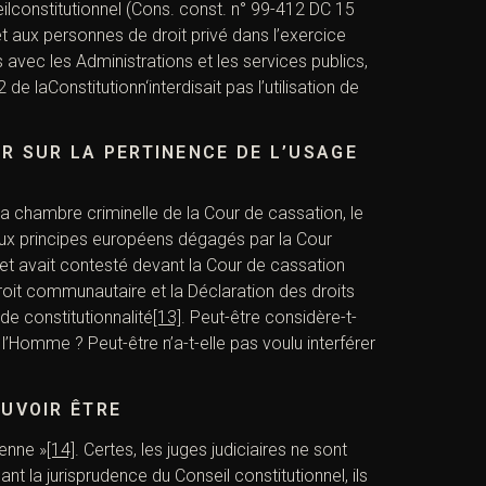
il
constitutionn
el (Cons. const. n° 99-412 DC 15
t aux personnes de droit privé dans l’exercice
ns avec les Administrations et les services publics,
2 de la
Constitutionn
‘interdisait pas l’utilisation de
R SUR LA PERTINENCE DE L’USAGE
la chambre criminelle de la Cour de cassation, le
 aux principes européens dégagés par la Cour
 et avait contesté devant la Cour de cassation
 droit communautaire et la Déclaration des droits
de constitutionnalité
[13]
. Peut-être considère-t-
 l’Homme ? Peut-être n’a-t-elle pas voulu interférer
OUVOIR ÊTRE
éenne »
[14]
. Certes, les juges judiciaires ne sont
t la jurisprudence du Conseil constitutionnel, ils