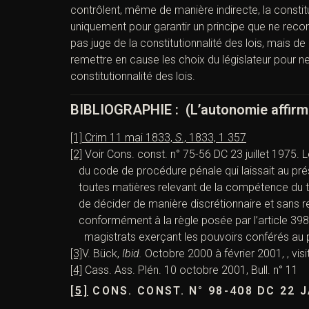
contrôlent, même de manière indirecte, la constitut
uniquement pour garantir un principe que ne recon
pas juge de la constitutionnalité des lois, mais de 
remettre en cause les choix du législateur pour ne
constitutionnalité des lois.
BIBLIOGRAPHIE : (L’autonomie affirmé
[1]
Crim 11 mai 1833,
S
., 1833, 1 357
[2]
Voir Cons. const. n° 75-56 DC 23 juillet 1975. Le
du code de procédure pénale qui laissait au prési
toutes matières relevant de la compétence du tri
de décider de manière discrétionnaire et sans re
conformément à la règle posée par l’article 398
magistrats exerçant les pouvoirs conférés au p
[3]
V. Bück,
Ibid.
Octobre 2000 à février 2001, , vis
[4]
Cass. Ass. Plén. 10 octobre 2001, Bull. n° 11
[5]
CONS. CONST. N° 98-408 DC 22 