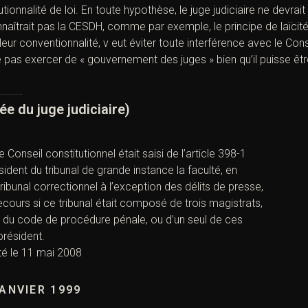
ionnalité de loi. En toute hypothèse, le juge judiciaire ne devrait 
naîtrait pas la CESDH, comme par exemple, le principe de laïcit
leur conventionnalité, v eut éviter toute interférence avec le Conse
 pas exercer de « gouvernement des juges » bien qu’il puisse être
e du juge judiciaire)
 Conseil constitutionnel était saisi de l’article 398-1
dent du tribunal de grande instance la faculté, en
bunal correctionnel à l’exception des délits de presse,
cours si ce tribunal était composé de trois magistrats,
 du code de procédure pénale, ou d’un seul de ces
résident.
ité le 11 mai 2008
JANVIER 1999