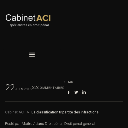
SHARE
22
22
COMMENTAIRES
JUIN
2015
Cabinet ACI
>
La classification tripartite des infractions
Posté par
Maître
/
dans
Droit pénal
,
Droit pénal général