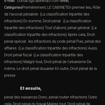
E-mail :
contact@cabinetaci.com
Enfin,
Catégories
Premièrement, LE CABINETEn premier lieu,
Rôle
de l’avocat pénaliste
(La classification tripartite des
infractions) En somme,
Droit pénal
(La classification
tripartite des infractions) Tout d’abord,
pénal général
(La
classification tripartite des infractions) Après cela,
Droit
pénal spécial : les infractions du code pénal
Puis,
pénal des
affaires
(La classification tripartite des infractions) Aussi,
Droit pénal fiscal
(La classification tripartite des
infractions) Malgré tout,
Droit pénal de l’urbanisme
De
même,
Le droit pénal douanier
En outre,
Droit pénal de la
presse
Et ensuite,
pénal des nuisances
Donc,
pénal routier infractions
Outre
cela,
Droit pénal du travail
Malgré tout,
Droit pénal de