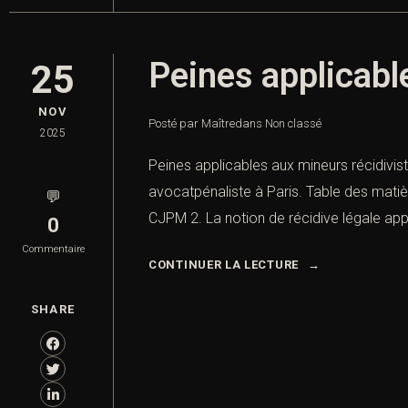
Peines applicabl
25
NOV
Posté par Maître
dans
Non classé
2025
Peines applicables aux mineurs récidivis
avocatpénaliste à Paris. Table des matiè
💬
CJPM 2. La notion de récidive légale app
0
Commentaire
CONTINUER LA LECTURE
SHARE