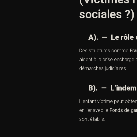
sociales ?)
A). — Le rôle es
Des structures comme
Fra
aident à la prise encharge
démarches judiciaires.
B). — L’indemnis
L’enfant victime peut obten
en lienavec le
Fonds de gar
sont établis.