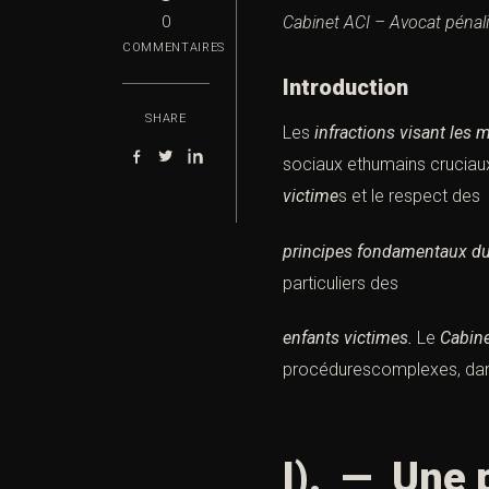
Cabinet ACI – Avocat pénalis
0
COMMENTAIRES
Introduction
SHARE
Les
infractions visant les 
sociaux ethumains cruciaux
victime
s et le respect des
principes fondamentaux du
particuliers des
enfants victimes.
Le
Cabine
procédurescomplexes, dans
I). — Une 