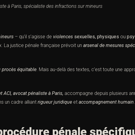
te à Paris, spécialiste des infractions sur mineurs
mineurs
– qu’il s’agisse de
violences
sexuelles,
physiques
ou
psy
. La justice pénale française prévoit un
arsenal de mesures spéc
 procès équitable
. Mais au-delà des textes, c’est toute une appr
t ACI, avocat pénaliste à Paris,
accompagne depuis plusieurs anné
 un cadre alliant
rigueur juridique
et
accompagnement humain
.
procédure pénale spécifiq