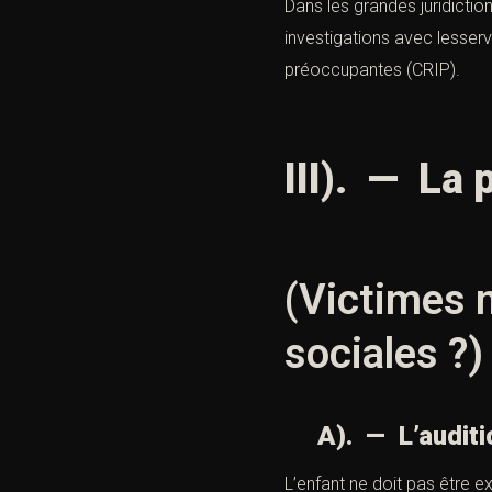
Dans les grandes juridictio
investigations avec lesserv
préoccupantes (CRIP).
III). — La 
(Victimes m
sociales ?)
A). — L’audition 
L’enfant ne doit pas être 