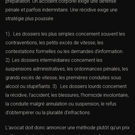
selon les dossiers
(Honoraires en droit routier pénal :
barème et défense)
L’occurrence des honoraires dépend du type de
contentieux. Une consultation isolée peut suffire pour
comprendre un avis de contravention. Une défense en
ordonnance pénale exige une analyse de l’opportunité
de contester. Une audience correctionnelle exige une
préparation. Un accident corporel exige une défense
pénale et parfois indemnitaire. Une récidive exige une
stratégie plus poussée.
1). Les dossiers les plus simples concernent souvent les