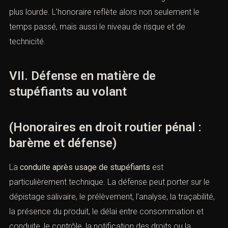
Un dossier alcool simple peut relever d’une audience
standard. Un dossier alcool avec accident, récidive ou
refus de se soumettre aux vérifications exige une
défense plus lourde. L’honoraire reflète alors non
seulement le temps passé, mais aussi le niveau de
risque et de technicité.
VII. Défense en matière de
stupéfiants au volant
(Honoraires en droit routier pénal :
barème et défense)
La
conduite après usage de stupéfiants
est
particulièrement technique. La défense peut porter sur le