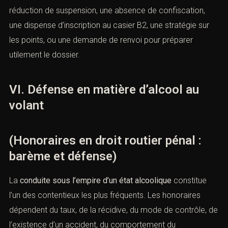
L’avocat doit ensuite définir une défense réaliste. Dans
certains dossiers, la priorité est d’éviter l’annulation. Dans
d’autres, elle est d’obtenir une peine aménagée, une
réduction de suspension, une absence de confiscation,
une dispense d’inscription au casier B2, une stratégie sur
les points, ou une demande de renvoi pour préparer
utilement le dossier.
VI. Défense en matière d’alcool au
mbien font
volant
(Honoraires en droit routier pénal :
barème et défense)
La
conduite sous l’empire d’un état alcoolique
constitue