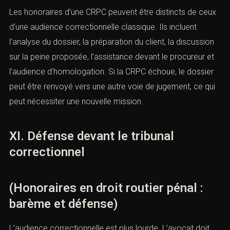
En droit routier, la CRPC est fréquente pour
alcool au
volant
,
stupéfiants
,
conduite sans permis
,
conduite
malgré suspension
,
refus d’obtempérer
ou
récidive
.
L’avocat doit expliquer les conséquences de
l’acceptation : peine, suspension, amende, casier, points,
récidive, assurance et
EMPLOI.
Les honoraires d’une CRPC peuvent être distincts de
ceux d’une audience correctionnelle classique. Ils
incluent l’analyse du dossier, la préparation du client, la
discussion sur la peine proposée, l’assistance devant le
procureur et l’audience d’homologation. Si la CRPC
échoue, le dossier peut être renvoyé vers une autre voie
de jugement, ce qui peut nécessiter une nouvelle