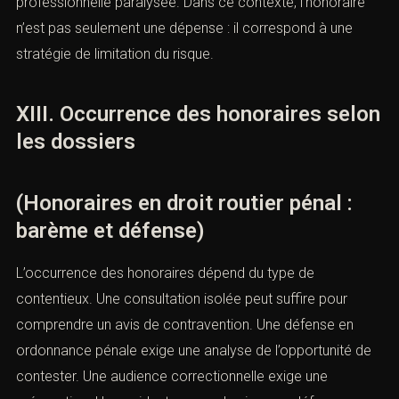
forfait et temps passé. Un forfait de défense peut
sembler plus élevé au départ, mais donner une visibilité.
Un honoraire au temps passé peut sembler plus souple,
mais dépendre du nombre d’heures réellement
nécessaires. L’avocat doit expliquer ce qui est inclus et
ce qui ne l’est pas.
Il faut aussi convertir le coût de l’avocat en coût global
du risque. Une suspension de permis peut coûter
plusieurs mois de salaire, une perte d’emploi, une
impossibilité de travailler, une assurance majorée ou une
activité professionnelle paralysée. Dans ce contexte,
l’honoraire n’est pas seulement une dépense : il
correspond à une stratégie de limitation du risque.
XIII. Occurrence des honoraires