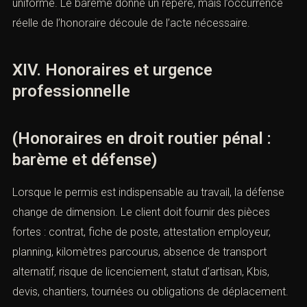
contraventions, les petits excès de vitesse, les
contestations formelles ou les demandes d’information.
2). Les dossiers intermédiaires concernent les
suspensions administratives, les ordonnances pénales,
les grands excès de vitesse, les premières conduites
sous alcool ou stupéfiants. 3). Les dossiers lourds
concernent la récidive, l’accident, les blessures,
l’homicide involontaire, la conduite malgré annulation ou
suspension, le refus d’obtempérer ou la pluralité
d’infractions.
L’avocat doit donc annoncer une méthode plutôt qu’un
prix uniforme. Le barème donne un repère, mais
l’occurrence réelle de l’honoraire découle de l’acte
nécessaire.