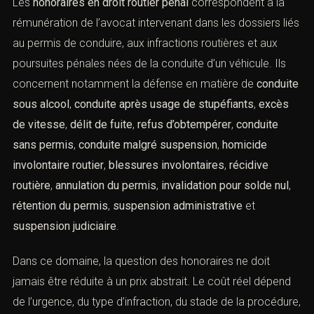
Les
honoraires en droit routier pénal
correspondent à la
rémunération de l’avocat intervenant dans les dossiers
liés au permis de conduire, aux infractions routières et
aux poursuites pénales nées de la conduite d’un
véhicule. Ils concernent notamment la défense en
matière de
conduite sous alcool
,
conduite après usage
de stupéfiants
,
excès de vitesse
,
délit de fuite
,
refus
d’obtempérer
,
conduite sans permis
,
conduite malgré
suspension
,
homicide involontaire routier
,
blessures
involontaires
,
récidive routière
,
annulation du permis
,
invalidation pour solde nul
,
rétention du permis
,
suspension administrative
et
suspension judiciaire
.
Dans ce domaine, la question des honoraires ne doit
jamais être réduite à un prix abstrait. Le coût réel dépend
de l’urgence, du type d’infraction, du stade de la