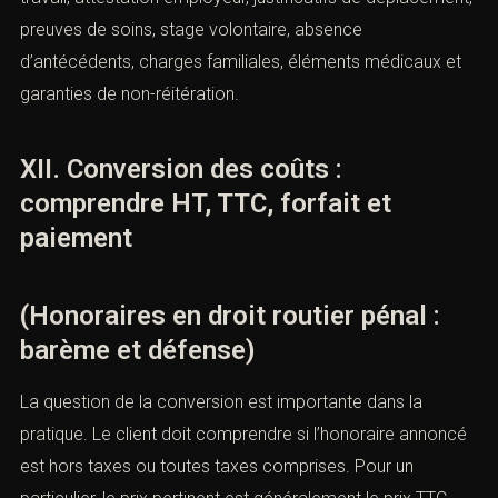
seulement sur la culpabilité. Elle porte aussi sur la peine.
Même lorsque les faits sont reconnus, l’avocat peut
défendre contre une annulation, une suspension trop
longue, une confiscation du véhicule, une peine
d’emprisonnement, une inscription au B2 ou une sanction
incompatible avec l’emploi.
L’honoraire reflète donc la préparation. Une audience
efficace exige souvent un dossier complet : contrat de
travail, attestation employeur, justificatifs de
déplacement, preuves de soins, stage volontaire,
absence d’antécédents, charges familiales, éléments
médicaux et garanties de non-réitération.
XII. Conversion des coûts :
comprendre HT, TTC, forfait et