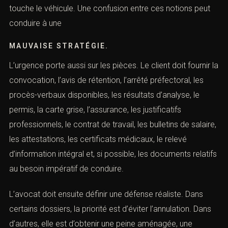
coordonnées et nous vous contacterons.
La suspension judiciaire est prononcée par le juge.
L’invalidation pour solde nul dépend du capital de points.
L’annulation du permis est une peine. La confiscation
 *
touche le véhicule. Une confusion entre ces notions peut
conduire à une
MAUVAISE STRATÉGIE.
l *
L’urgence porte aussi sur les pièces. Le client doit fournir
la convocation, l’avis de rétention, l’arrêté préfectoral,
de l'infraction ou tribunal compétent *
les procès-verbaux disponibles, les résultats d’analyse,
le permis, la carte grise, l’assurance, les justificatifs
professionnels, le contrat de travail, les bulletins de
phone *
salaire, les attestations, les certificats médicaux, le
relevé d’information intégral et, si possible, les
documents relatifs au besoin impératif de conduire.
 de la prise de contact