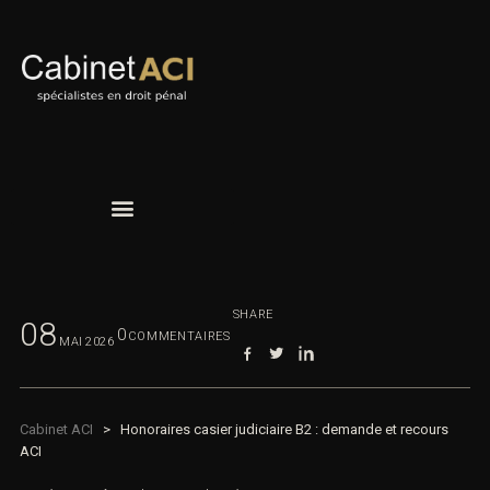
SHARE
08
0
COMMENTAIRES
MAI
2026
Cabinet ACI
>
Honoraires casier judiciaire B2 : demande et recours
ACI