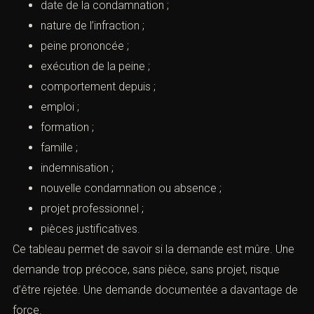
attestations, projet cohérent. D’autres sont défavorables
: condamnation récente, pluralité de condamnations,
récidive, absence de justificatifs, incompatibilité entre
l’infraction et la profession envisagée.
La méthode ACI impose un tableau des occurrences :
date de la condamnation ;
nature de l’infraction ;
peine prononcée ;
exécution de la peine ;
comportement depuis ;
emploi ;
formation ;
famille ;
indemnisation ;