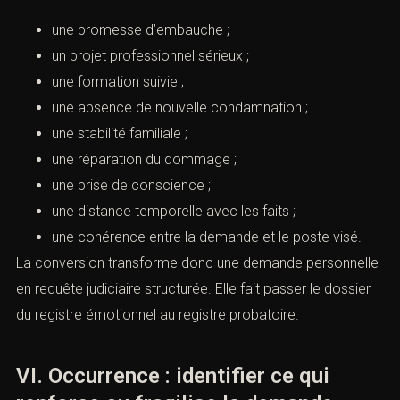
chauffeur”, “je veux entrer dans la fonction publique”, “je
veux obtenir un agrément”. La méthode ACI consiste à
convertir cette difficulté en démonstration juridique.
Il ne suffit pas d’écrire : “le client veut travailler”. Il faut
prouver :
une promesse d’embauche ;
un projet professionnel sérieux ;
une formation suivie ;
une absence de nouvelle condamnation ;
une stabilité familiale ;
une réparation du dommage ;
une prise de conscience ;
une distance temporelle avec les faits ;
une cohérence entre la demande et le poste visé.