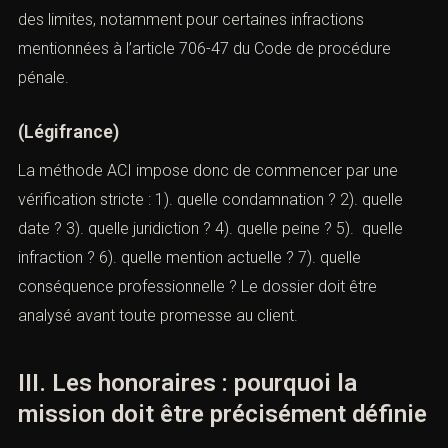
ancienne ne bloque son avenir. Toutefois, toutes les
condamnations ne peuvent pas nécessairement être
exclues. Le même article prévoit des limites, notamment
pour certaines infractions mentionnées à l’article 706-47
du Code de procédure pénale.
(
Légifrance
)
La méthode ACI impose donc de commencer par une
vérification stricte : 1). quelle condamnation ? 2). quelle
date ? 3). quelle juridiction ? 4). quelle peine ? 5). quelle
infraction ? 6). quelle mention actuelle ? 7). quelle
conséquence professionnelle ? Le dossier doit être
analysé avant toute promesse au client.
III. Les honoraires : pourquoi la