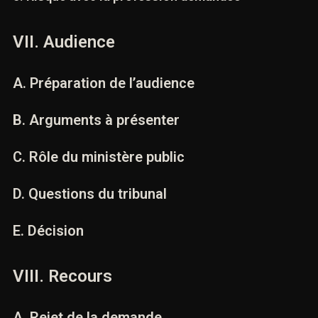
contacterons.
5. Risque avec la profession demandée
VII. Audience
Nom *
A. Préparation de l’audience
B. Arguments à présenter
Email *
C. Rôle du ministère public
Lieu de l'infraction ou tribunal compétent *
D. Questions du tribunal
E. Décision
Téléphone *
VIII. Recours