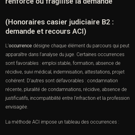
La conversion transforme donc une demande
personnelle en requête judiciaire structurée. Elle fait
passer le dossier du registre émotionnel au registre
probatoire.
VI. Occurrence : identifier ce qui
renforce ou fragilise la demande
(Honoraires casier judiciaire B2 :
demande et recours ACI)
L’
occurrence
désigne chaque élément du parcours qui
peut apparaître dans l’analyse du juge. Certaines
occurrences sont favorables : emploi stable, formation,
absence de récidive, suivi médical, indemnisation,