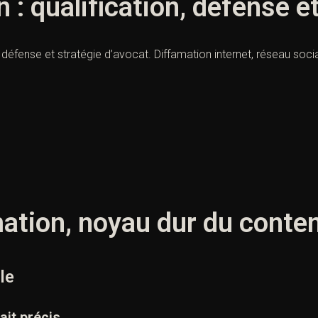
 : qualification, défense e
, défense et stratégie d’avocat. Diffamation internet, réseau socia
mation, noyau dur du conte
le
ait précis