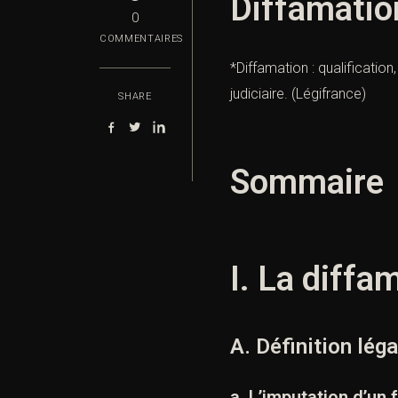
Diffamation
0
COMMENTAIRES
*Diffamation : qualification
judiciaire. (
Légifrance
)
SHARE
Sommaire
I. La diffa
A. Définition léga
a. L’imputation d’un f