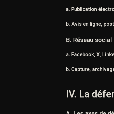
a. Publication électr
b. Avis en ligne, po
B. Réseau social
a. Facebook, X, Link
b. Capture, archivage
IV. La déf
A. Les axes de d