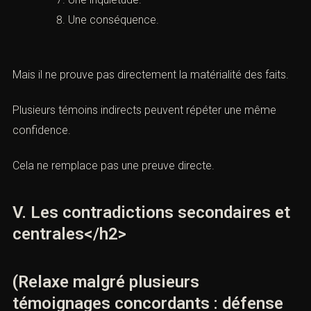
Un état émotionnel.
Une réaction.
Un contexte.
Une date de parole.
Une inquiétude.
Une conséquence.
Mais il ne prouve pas directement la matérialité des
faits.
n font
Plusieurs témoins indirects peuvent répéter une même
confidence.
Cela ne remplace pas une preuve directe.