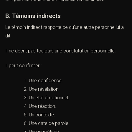
coordonnées et nous vous contacterons.
1. Il peut mal identifier une personne.
2. Il peut interpréter une scène partielle.
3. Il peut confondre une impression avec un fait.
B. Témoins indirects
Le témoin indirect rapporte ce qu’une autre personne lui
a dit.
nfraction ou tribunal compétent *
Il ne décrit pas toujours une constatation personnelle.
Il peut confirmer :
 *
Une confidence.
Une révélation.
 prise de contact