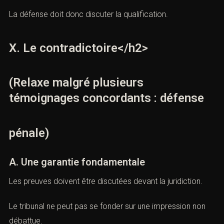
violence.
Une dette transformée en escroquerie.
Une tension professionnelle assimilée à
harcèlement.
Un propos isolé présenté comme infraction.
Une erreur traitée comme fraude.
Une confusion présentée comme intention.
La défense doit donc discuter la qualification.
X. Le contradictoire</h2>
(Relaxe malgré plusieurs
témoignages concordants : défense