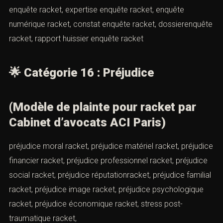
réparation morale racket, compensation matérielracket,
indemnité prud’hommes racket, indemnisation audience
racket, indemnisation tribunal racket, indemnisation
pénale racket, compensationpréjudice professionnel
racket, indemnité stress racket, indemnité perte emploi
racket, montant dommages racket, indemnisation civile
racket
🌟
Catégorie 15 : Enquête
enquête racket, enquête extorsion, instruction racket,
instruction extorsion, enquête police racket, enquête
gendarmerie racket, enquête interne racket,
audition témoin racket, audition auteur racket, rapport
enquête racket, expertise enquête racket, enquête