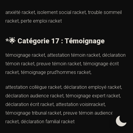
numérique racket, constat enquête racket,
dossierenquête racket, rapport huissier enquête racket
🌟
Catégorie 16 : Préjudice
(Modèle de plainte pour racket par
Cabinet d’avocats ACI Paris)
préjudice moral racket, préjudice matériel racket,
préjudice financier racket, préjudice professionnel
racket, préjudice social racket, préjudice
réputationracket, préjudice familial racket, préjudice
image racket, préjudice psychologique racket, préjudice
économique racket, stress post-traumatique racket,