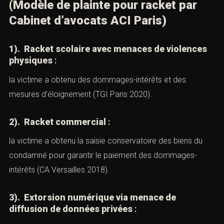
contacterons.
réparation.
5). Sollicite des mesures de protection immédiates.
Nom *
IX). — Exemples commentés
Email *
(Modèle de plainte pour racket par
Cabinet d’avocats ACI Paris)
Lieu de l'infraction ou tribunal compétent *
1). Racket scolaire avec menaces de violences
physiques
:
la victime a obtenu des dommages-intérêts et des
Téléphone *
mesures d’éloignement (TGI Paris 2020).