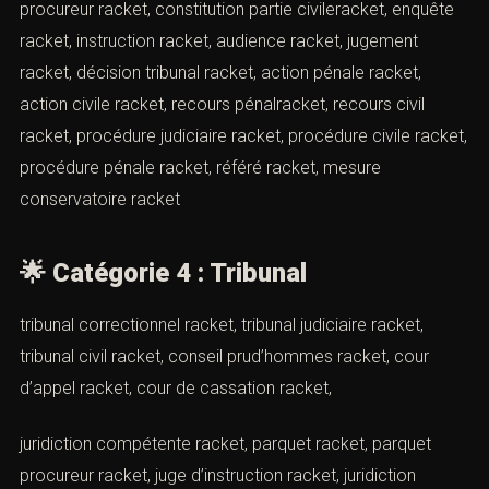
extorsion entreprise, extorsion réseaux sociaux,
extorsion par menace, extorsion par violence
🌟
Catégorie 3 : Procédure
(Modèle de plainte pour racket par
Cabinet d’avocats ACI Paris)
procédure plainte racket, dépôt plainte racket, plainte
commissariat racket, plainte gendarmerie racket, plainte
procureur racket, constitution partie civileracket,
enquête racket, instruction racket, audience racket,
jugement racket, décision tribunal racket, action pénale
racket, action civile racket, recours pénalracket, recours
civil racket, procédure judiciaire racket, procédure civile
racket, procédure pénale racket, référé racket, mesure