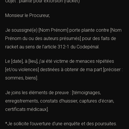
Cabinet d’avocats ACI Paris)
À Monsieur le procureur de la République
[Adresse du tribunal]
Objet : plainte pour extorsion (racket)
Monsieur le Procureur,
Je soussigné(e) [Nom Prénom] porte plainte contre
[Nom Prénom du ou des auteurs présumés] pour des
faits de racket au sens de l’article 312-1 du Codepénal.
Le [date], à [lieu], j’ai été victime de menaces répétées
[et/ou violences] destinées à obtenir de ma part
[préciser : sommes, biens].