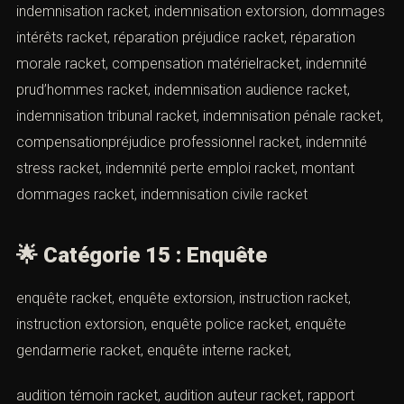
contact racket, éloignement auteur racket,
contrôlejudiciaire auteur racket, protection civile racket,
protection pénale racket, protection sociale racket,
protection urgence racket, demande protection
tribunalracket, protection assistance avocat racket,
stratégie protection racket, recours protection racket,
mesure conservatoire tribunal racket
*🌟
Catégorie 14 : Indemnisation
(Modèle de plainte pour racket par
Cabinet d’avocats ACI Paris)
indemnisation racket, indemnisation extorsion,
dommages intérêts racket, réparation préjudice racket,