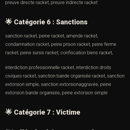
(Modèle de plainte pour racket par
Cabinet d’avocats ACI Paris)
preuve racket, preuve extorsion, constat huissier racket,
enregistrement audio racket, enregistrement vidéo
racket, témoignage racket, attestation témoinracket,
certificat médical racket, preuve numérique racket,
capture écran racket, preuve réseaux sociaux racket,
preuve écrit racket, preuve matériel racket,
preuve directe racket, preuve indirecte racket
🌟
Catégorie 6 : Sanctions
sanction racket, peine racket, amende racket,