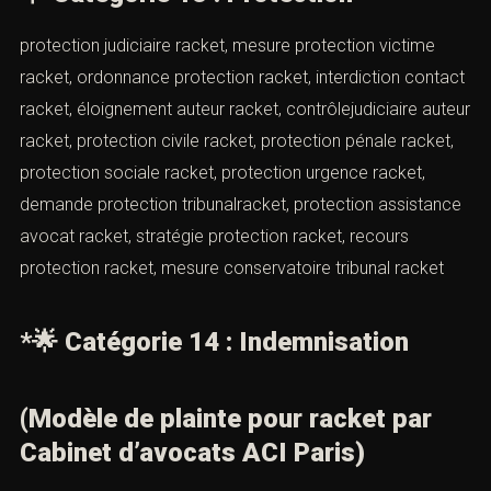
(Modèle de plainte pour racket par
Cabinet d’avocats ACI Paris)
code pénal racket, article 312-1 code pénal, loi racket,
texte législatif racket, norme pénale racket, droit pénal
racket, droit civil racket, recours droit racket,
prescription racket, cadre légal racket, règle juridique
racket, jurisprudence racket, arrêt cassation racket,
décision cour d’appel racket, obligation preuveracket
🌟
Catégorie 13 : Protection
protection judiciaire racket, mesure protection victime
racket, ordonnance protection racket, interdiction