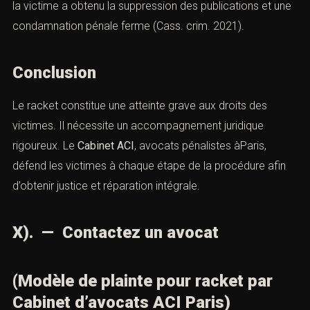
2). Racket commercial
:
Objet de la prise de contact
la victime a obtenu la saisie conservatoire des biens du
condamné pour garantir le paiement des dommages-
intérêts (CA Versailles 2018).
3). Extorsion numérique via menace de
diffusion de données privées
:
la victime a obtenu la suppression des publications et
une condamnation pénale ferme (Cass. crim. 2021).
Combien font
Conclusion
Le racket constitue une atteinte grave aux droits des
victimes. Il nécessite un accompagnement juridique
rigoureux. Le
Cabinet ACI
, avocats pénalistes àParis,
défend les victimes à chaque étape de la procédure afin