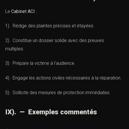
démarches et élabore la stratégie la plus adaptée.
VIII). — Stratégie du Cabinet ACI
(Modèle de plainte pour racket par
Cabinet d’avocats ACI Paris)
Le
Cabinet ACI
:
1). Rédige des plaintes précises et étayées.
Prendre rendez-vous
2). Constitue un dossier solide avec des preuves
multiples.
3). Prépare la victime à l’audience.
Vous recherchez un avocat spécialisé en droit pénal ?
Laissez-nous vos coordonnées et nous vous
4). Engage les actions civiles nécessaires à la