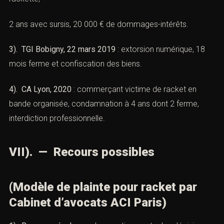
1). Cass. crim., 14 janvier 2014, n° 13-81.221
: racket
scolaire, condamnation à 18 mois ferme, interdiction
d’entrer en contact avec la victime.
2). CA Paris, 12 novembre 2017, n° 15/04578
: artisan
racketté,
2 ans avec sursis, 20 000 € de dommages-intérêts.
3). TGI Bobigny, 22 mars 2019
: extorsion numérique, 18
mois ferme et confiscation des biens.
4). CA Lyon, 2020
: commerçant victime de racket en
bande organisée, condamnation à 4 ans dont 2 ferme,
interdiction professionnelle.