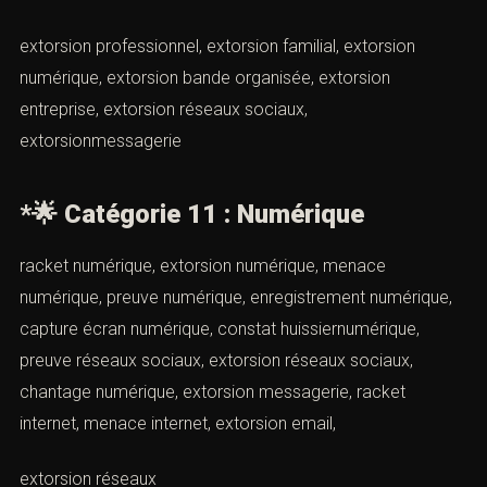
racket, conseil avocat racket, stratégie avocat racket,
avocatprud’hommes racket, avocat référé racket
🌟
Catégorie 10 : Contexte
(Modèle de plainte pour racket par
Cabinet d’avocats ACI Paris)
racket scolaire, racket professionnel, racket familial,
racket numérique, racket bande organisée, racket
artisan, racket commerçant, extorsion scolaire,
extorsion professionnel, extorsion familial, extorsion
numérique, extorsion bande organisée, extorsion
entreprise, extorsion réseaux sociaux,