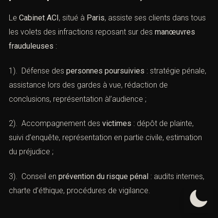
2). Conserver
tous les justificatifs
(reçus, contrats,
échanges) ;
3). Évaluer le préjudice de manière
précise
avec un
avocat.
XVII). — Le Cabinet ACI, expert en
droit pénal de la fraude
(Manœuvres frauduleuses : Défense
pénale par le cabinet ACI)
Le
Cabinet ACI
, situé à
Paris
, assiste ses clients dans
tous les volets des infractions reposant sur des
manœuvres frauduleuses
: