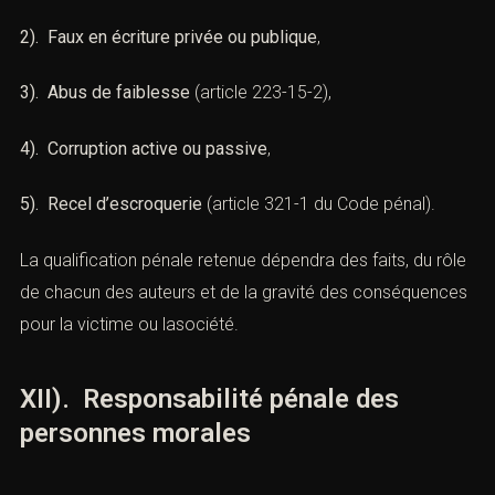
(Manœuvres frauduleuses : Défense
pénale par le cabinet ACI)
Les
manœuvres frauduleuses
sont souvent au cœur de
chaînes délictueuses
complexes, impliquant plusieurs
infractions associées :
1). Usage de faux documents
(
article 441-1 du Code
pénal
),
2). Faux en écriture privée ou publique
,
3). Abus de faiblesse
(
article 223-15-2
),
4). Corruption active ou passive
,
5). Recel d’escroquerie
(
article 321-1 du Code pénal)
.