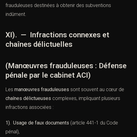
les
publicités mensongères
et les
fausses attestations
.
2). — Cass. crim., 25 octobre 2011,
n°11-80.450
Une entreprise avait utilisé un système de
faux devis et
factures
pour tromper l’administration sur les prestations
réellement fournies.
Les juges ont retenu l’existence de manœuvres
frauduleuses destinées à obtenir des subventions
indûment.
XI). — Infractions connexes et
chaînes délictuelles