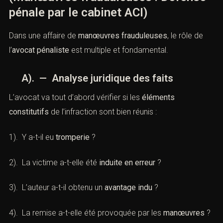
Objet de la prise de contact
IX). — Le rôle essentiel de l’avocat
pénaliste
(Manœuvres frauduleuses : Défense
pénale par le cabinet ACI)
Dans une affaire de
manœuvres frauduleuses
, le rôle de
l’
avocat pénaliste
est multiple et fondamental.
Combien font
A). — Analyse juridique des faits
L’avocat va tout d’abord vérifier si les
éléments
constitutifs
de l’infraction sont bien réunis :
1). Y a-t-il eu
tromperie
?