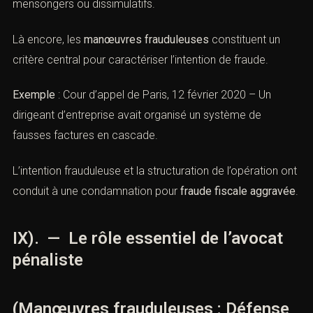
comptables maquillées peuventrelever de telles
contacterons.
qualifications.
L’
article
1741 du Code général des impôts
réprime la
Nom *
fraude fiscale
aggravée par l’usage de procédés
mensongers ou dissimulatifs.
Email *
Là encore, les
manœuvres frauduleuses
constituent un
critère central pour caractériser l’intention de fraude.
Exemple
: Cour d’appel de Paris, 12 février 2020 – Un
Lieu de l'infraction ou tribunal compétent *
dirigeant d’entreprise avait organisé un système de
fausses factures en cascade.
Téléphone *
L’intention frauduleuse et la structuration de l’opération
ont conduit à une condamnation pour
fraude fiscale
aggravée
.