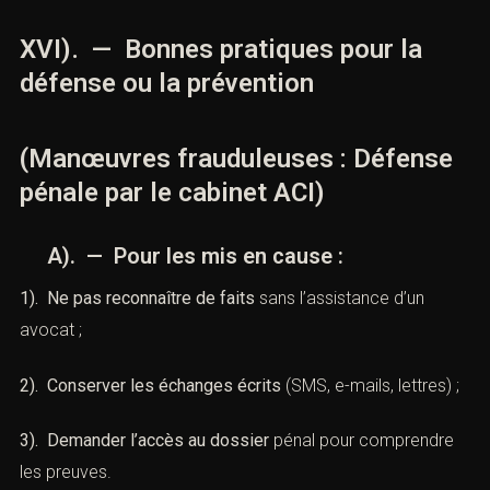
L’affaire est portée devant le
tribunal correctionnel
.
L’avocat du mis en cause plaide la
relaxe
, la
requalification ou les circonstancesatténuantes. La
partie civile
expose son préjudice.
E). — Voies de recours
En cas de condamnation ou de relaxe contestée, il est
possible d’interjeter
appel
. Le pourvoi en
cassation
est
possible si une erreur dedroit est invoquée.
XVI). — Bonnes pratiques pour la
défense ou la prévention
(Manœuvres frauduleuses : Défense