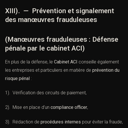
Article 121-2 du Code pénal
: « Les personnes morales
[…] sont responsables pénalement […] des infractions
commises […] pour leurcompte. »
Le Cabinet ACI intervient régulièrement dans des
dossiers de
fraude interne
, de
détournement de fonds
,
de
montages frauduleux
dans le cadre professionnel.
XIII). — Prévention et signalement
des manœuvres frauduleuses
(Manœuvres frauduleuses : Défense
pénale par le cabinet ACI)