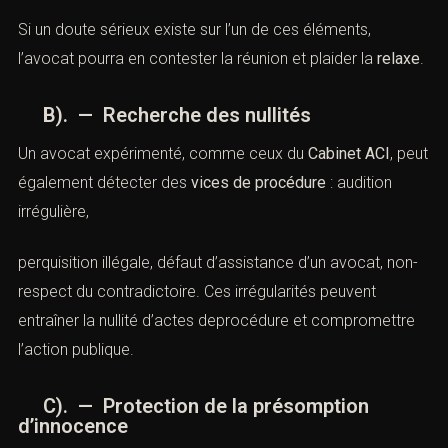
2). La victime a-t-elle été
induite en erreur
?
3). L’auteur a-t-il obtenu un
avantage indu
?
4). La remise a-t-elle été provoquée par les
manœuvres
?
Si un doute sérieux existe sur l’un de ces éléments,
l’avocat pourra en contester la réunion et plaider la
relaxe
.
B). — Recherche des nullités
Un avocat expérimenté, comme ceux du
Cabinet ACI
,
peut également détecter des
vices de procédure
:
audition irrégulière,