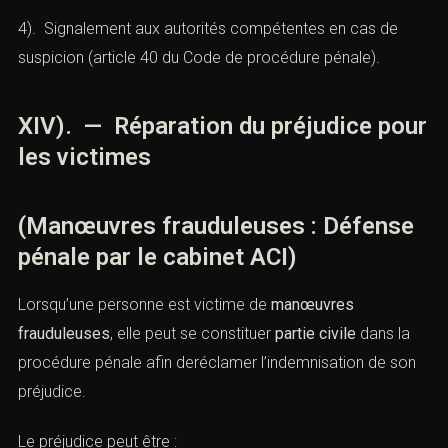
En plus de la défense, le
Cabinet ACI
conseille
également les entreprises et particuliers en matière de
prévention du risque pénal
:
1). Vérification des circuits de paiement,
2). Mise en place d’un
compliance officer
,
3). Rédaction de
procédures internes
pour éviter la
fraude,
4). Signalement aux autorités compétentes en cas de
suspicion (article 40 du Code de procédure pénale).
XIV). — Réparation du préjudice
pour les victimes