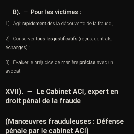
pénale par le cabinet ACI)
A). — Pour les mis en cause :
1). Ne pas reconnaître de faits
sans l’assistance d’un
avocat ;
2). Conserver les échanges écrits
(SMS, e-mails, lettres)
;
3). Demander l’accès au dossier
pénal pour comprendre
les preuves.
B). — Pour les victimes :
1). Agir
rapidement
dès la découverte de la fraude ;