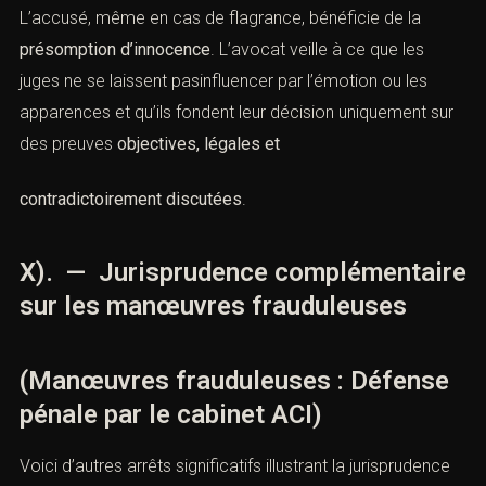
perquisition illégale, défaut d’assistance d’un avocat,
non-respect du contradictoire. Ces irrégularités peuvent
entraîner la nullité d’actes deprocédure et compromettre
l’action publique.
C). — Protection de la présomption
d’innocence
L’accusé, même en cas de flagrance, bénéficie de la
présomption d’innocence
. L’avocat veille à ce que les
juges ne se laissent pasinfluencer par l’émotion ou les
apparences et qu’ils fondent leur décision uniquement
sur des preuves
objectives, légales et
contradictoirement discutées
.