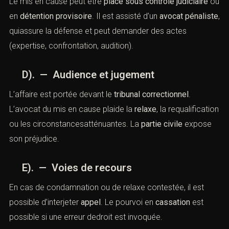
information judiciaire
Les autorités recueillent les
preuves
, entendent les
parties, procèdent à des perquisitions, à des saisies
informatiques ou bancaires. En casde complexité, un
juge d’instruction peut être saisi.
C). — Mise en examen et instruction
(Manœuvres frauduleuses : Défense
pénale par le cabinet ACI)
Le mis en cause peut être
placé sous contrôle judiciaire
ou en
détention provisoire
. Il est assisté d’un
avocat
pénaliste
, quiassure la défense et peut demander des
actes (expertise, confrontation, audition).
D). — Audience et jugement