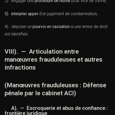
1). solliciter une
requalification des faits
,
2). engager une
procédure de nullité
pour vice de forme,
3). interjeter appel
d’un jugement de condamnation,
4). déposer un
pourvoi en cassation
si une erreur de
droit est identifiée.
VIII). — Articulation entre
manœuvres frauduleuses et autres
infractions
(Manœuvres frauduleuses : Défense