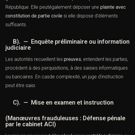
XV). — Étapes de la procédure
judiciaire
(Manœuvres frauduleuses : Défense
pénale par le cabinet ACI)
A). — Dépôt de plainte
La victime peut porter plainte auprès de la police, de la
gendarmerie ou directement auprès du procureur de la
République. Elle peutégalement déposer une
plainte
avec constitution de partie civile
si elle dispose
d’éléments suffisants.
B). — Enquête préliminaire ou