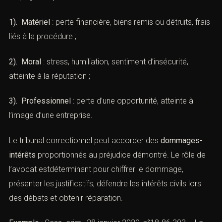
(Manœuvres frauduleuses : Défense
pénale par le cabinet ACI)
Lorsqu’une personne est victime de
manœuvres
frauduleuses
, elle peut se constituer
partie civile
dans la
procédure pénale afin deréclamer l’indemnisation de
son préjudice.
Le préjudice peut être :
1). Matériel
: perte financière, biens remis ou détruits,
frais liés à la procédure ;
2). Moral
: stress, humiliation, sentiment d’insécurité,
atteinte à la réputation ;