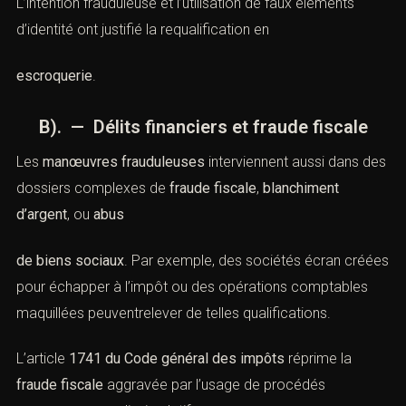
Exemple
: Cass. crim., 7 mai 2014, n°13-83.675 –
L’accusé avait prétendu être avocat pour gagner la
confiance d’une victime et obtenir del’argent en
prétendant régler un litige. L’intention frauduleuse et
l’utilisation de faux éléments d’identité ont justifié la
requalification en
escroquerie
.
B). — Délits financiers et fraude fiscale
Les
manœuvres frauduleuses
interviennent aussi dans
des dossiers complexes de
fraude fiscale
,
blanchiment
d’argent
, ou
abus
de biens sociaux
. Par exemple, des sociétés écran
Vous recherchez un avocat spécialisé en droit pénal ?
créées pour échapper à l’impôt ou des opérations
Laissez-nous vos coordonnées et nous vous