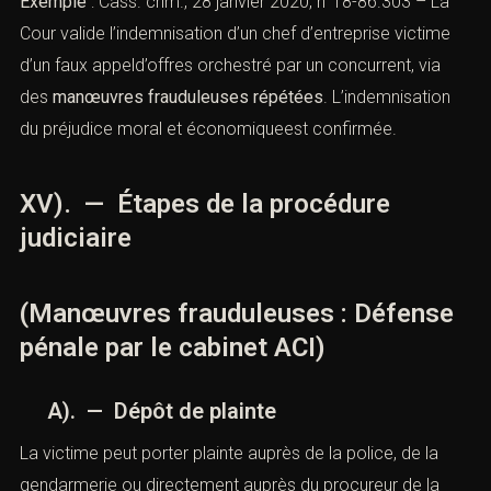
3). Professionnel
: perte d’une opportunité, atteinte à
l’image d’une entreprise.
Le tribunal correctionnel peut accorder des
dommages-
intérêts
proportionnés au préjudice démontré. Le rôle de
l’avocat estdéterminant pour chiffrer le dommage,
présenter les justificatifs, défendre les intérêts civils lors
des débats et obtenir réparation.
Exemple
: Cass. crim., 28 janvier 2020, n°18-86.303 – La
Cour valide l’indemnisation d’un chef d’entreprise victime
d’un faux appeld’offres orchestré par un concurrent, via
des
manœuvres frauduleuses répétées
. L’indemnisation
du préjudice moral et économiqueest confirmée.