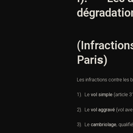
dégradatio
(Infraction
Pari
s
)
Les infractions contre les 
1). Le
vol simple
(
article 
2). Le
vol aggravé
(vol ave
3). Le
cambriolage
, qualif