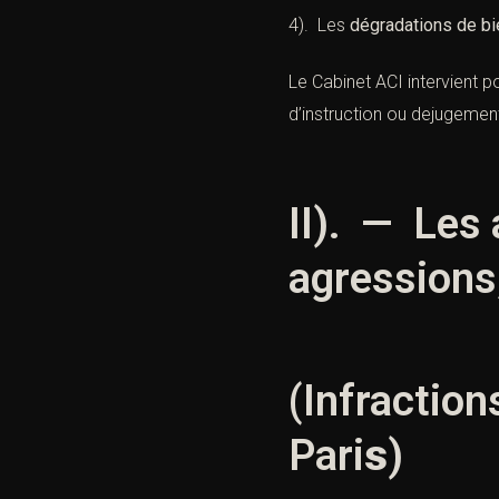
4). Les
dégradations de bi
Le Cabinet ACI intervient 
d’instruction ou dejugement
II). — Les 
agressions
(Infraction
Pari
s
)