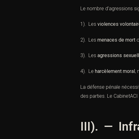
Le nombre d’agressions sig
1). Les
violences volontai
2). Les
menaces de mort
o
3). Les
agressions sexuel
4). Le
harcèlement moral
,
La défense pénale nécessit
des parties. Le CabinetAC
III). — Inf