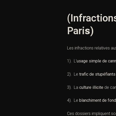
(Infraction
Pari
s
)
Les infractions relatives au
1). L’
usage simple de can
2). Le
trafic de stupéfiants
3). La
culture illicite
de can
4). Le
blanchiment de fonds
Ces dossiers impliquent sou