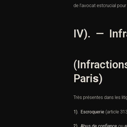
de l’avocat estcrucial pour 
IV). — Inf
(Infraction
Pari
s
)
Très présentes dans les li
1). Escroquerie
(
article 31
2). Abus de confiance
ou
a