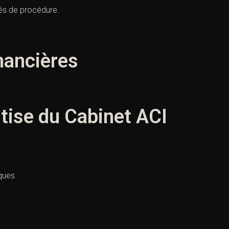
ités de procédure.
nancières
rtise du Cabinet ACI
ques :