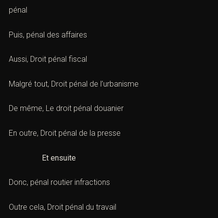
matière sexuelle : motifs et recours)
Tout d’abord,
pénal général
Après cela,
Droit pénal spécial : les infractions du code
pénal
Puis,
pénal des affaires
Aussi,
Droit pénal fiscal
Malgré tout,
Droit pénal de l’urbanisme
De même,
Le droit pénal douanier
En outre,
Droit pénal de la presse
Et ensuite