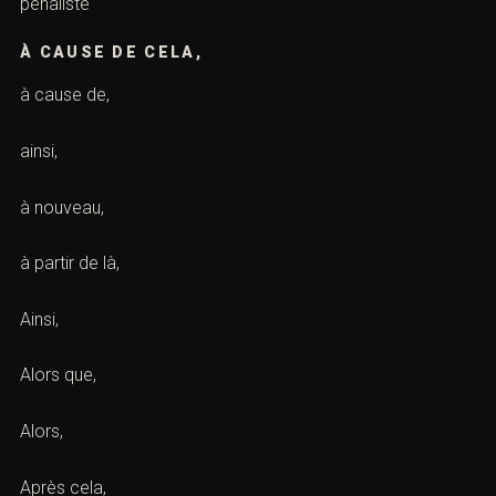
sexuelle : motifs et recours)
pour votre défense
Lieu de l'infraction ou tribunal compétent *
pénaliste
Téléphone *
À CAUSE DE CELA,
à cause de,
Objet de la prise de contact
ainsi,
à nouveau,
à partir de là,
Ainsi,