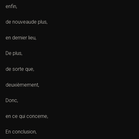
manière que,
DE LA MÊME MANIÈRE,
De même,
enfin,
de nouveaude plus,
en dernier lieu,
De plus,
de sorte que,
deuxièmement,
Donc,