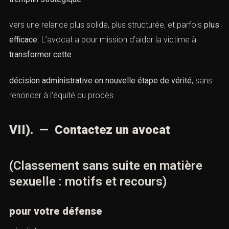
Conclusion
Le
classement sans suite
n’est pas une fin, mais un
croisement procédural
. Il peut être une impasse, ou un
tremplin stratégique
vers une relance plus solide, plus structurée, et parfois
plus efficace
. L’avocat a pour mission d’aider la victime
à
transformer cette
Vous recherchez un avocat spécialisé en droit pénal ?
Laissez-nous vos coordonnées et nous vous
contacterons.
décision administrative en nouvelle étape de vérité
, sans
renoncer à l’équité du procès.
Nom *
VII). — Contactez un avocat
(Classement sans suite en matière
Email *