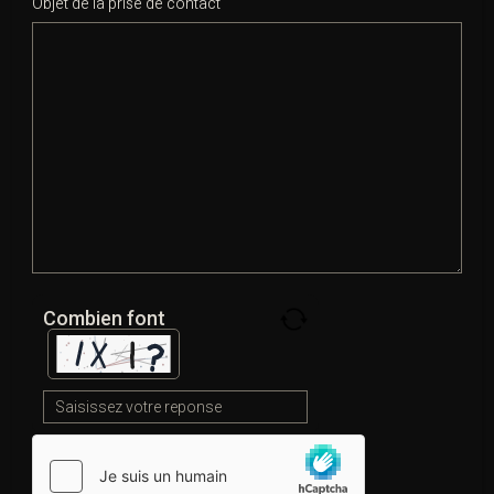
Objet de la prise de contact
Les
empreintes
,
ADN
,
bornages
,
trajectoires
de
carte bancaire renforcent ou affaiblissent la
soustraction
alléguée.
B. Choix des poursuites
Selon la gravité :
rappel à la loi
(très résiduel),
CRPC
,
ordonnance pénale
,
comparution immédiate
,
convocation
devant le
tribunal correctionnel
.
Les intérêts civils se traitent par
constitution de
Combien font
partie civile
(remboursement,
dommages-intérêts
,
préjudice moral,
préjudice d’angoisse
exceptionnellement).
La
récidive légale
alourdit les peines (art.
132-10
et s.).