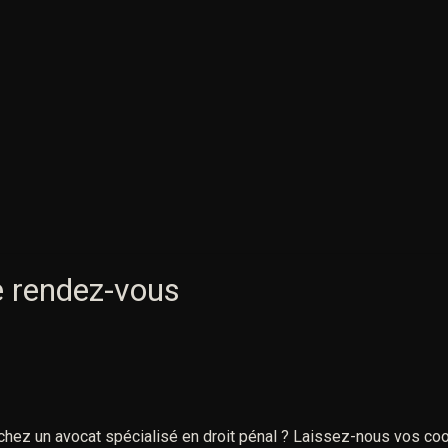
poursuites. Le non-respect de ces mesures constitue
uneinfraction pénale distincte.
La défense pénale vise à contester les mesures
disproportionnées et à préserver l’équilibre familial
lorsque cela est juridiquement possible.
V. Les poursuites pénales et
l’audience
e rendez-vous
(Violences conjugales : réagir vite
et défendre ACI)
A. Les orientations du parquet
chez un avocat spécialisé en droit pénal ? Laissez-nous vos co