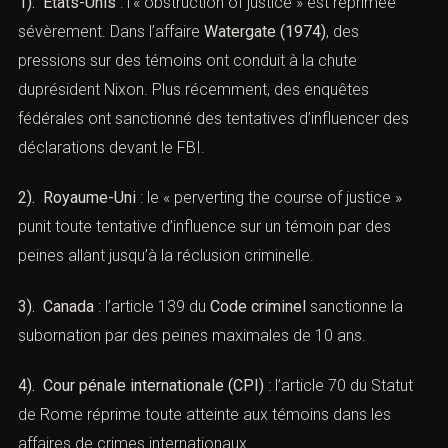
Ces jurisprudences illustrent la diversité des contextes
dans lesquels peut survenir la subornation de témoins.
XV). — Approche internationale et
droit comparé
(Subornation de témoins : sanctions
et défense pénale)
La répression de la
subornation de témoins
ne se limite
pas au droit français :
1). États-Unis
: l’« obstruction of justice » est réprimée
sévèrement. Dans l’affaire
Watergate (1974)
, des
pressions sur des témoins ont conduit à la chute