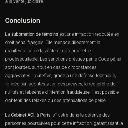
3). Cass. crim., 21 sept. 2016, n°15-86.234
: récidive
aggravée sanctionnée.
4). Cass. crim., 12 janv. 2021, n°20-84.512
: intimidation
juré = subornation aggravée.
5). Affaire Clearstream
: illustration d’entrave
systématique à la vérité judiciaire.
Conclusion
La
subornation de témoins
est une infraction redoutée
en droit pénal français. Elle menace directement la
manifestation de la vérité et compromet le
procèséquitable. Les sanctions prévues par le Code
pénal sont lourdes, surtout en cas de circonstances