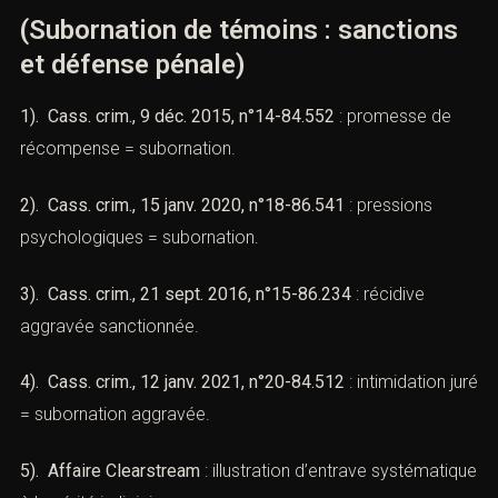
irrégulière),
3). Défense de clients accusés injustement de
tentatives de manipulation.
IX). — Jurisprudences essentielles
(Subornation de témoins : sanctions
et défense pénale)
Combien font
1). Cass. crim., 9 déc. 2015, n°14-84.552
: promesse de
récompense = subornation.
2). Cass. crim., 15 janv. 2020, n°18-86.541
: pressions
psychologiques = subornation.