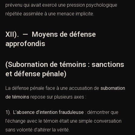
fréquentdans les affaires de criminalité organisée ou de
réseaux financiers.
3). Les victimes vulnérables
: la subornation d’un mineur
ou d’une personne en état de dépendance
psychologique est particulièrement réprimée.
4). La violence et la menace
: si la pression dépasse la
simple promesse d’avantage et se transforme en
menace directe, la sanction est aggravée. Exemple :
Cass.
crim., 15 janv. 2020
a validé la condamnation d’un
prévenu qui avait exercé une pression psychologique
répétée assimilée à une menace implicite.