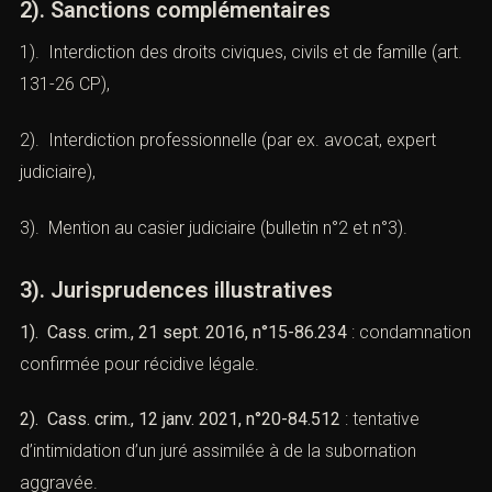
La subornation de témoins est punie de
3 ans de prison
et 45 000 € d’amende
.
En cas de circonstances aggravantes :
10 ans et 150
000 €
.
2). Sanctions complémentaires
1). Interdiction des droits civiques, civils et de famille
(art. 131-26 CP),
2). Interdiction professionnelle (par ex. avocat, expert
judiciaire),
3). Mention au casier judiciaire (bulletin n°2 et n°3).
3). Jurisprudences illustratives
1). Cass. crim., 21 sept. 2016, n°15-86.234
: