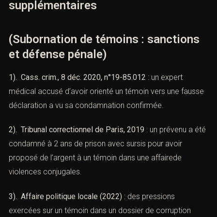
3). Conséquences familiales
: tensions au sein du foyer,
perte d’autorité parentale dans certains cas.
4). Conséquences financières
: amendes lourdes, frais
de justice, éventuelles réparations civiles à la victime.
Un exemple marquant est celui d’un dirigeant
d’entreprise condamné pour tentative de subornation
dans un dossier financier : il a perdu ses mandats
sociaux et subiun effondrement de sa crédibilité
professionnelle.
XIV). — Études de cas
supplémentaires