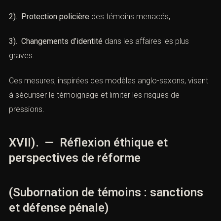
procès.
XVI). — L’importance de la
protection des témoins
(Subornation de témoins : sanctions
et défense pénale)
Afin de prévenir la
subornation
, la justice française a
développé des dispositifs de protection :
1). Anonymat du témoin
dans certains dossiers
sensibles (criminalité organisée, terrorisme),
2). Protection policière
des témoins menacés,