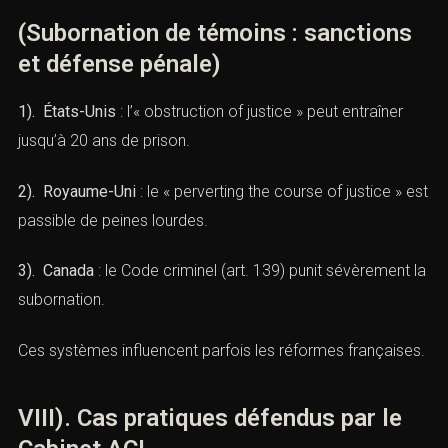
La subornation érode la confiance dans l’institution
judiciaire et nuit à l’État de droit.
VII)). Approche comparée
(Subornation de témoins : sanctions
et défense pénale)
1). États-Unis
: l’« obstruction of justice » peut entraîner
Prendre rendez-vous
jusqu’à 20 ans de prison.
2). Royaume-Uni
: le « perverting the course of justice »
est passible de peines lourdes.
3). Canada
: le Code criminel (art. 139) punit sévèrement
Vous recherchez un avocat spécialisé en droit pénal ? Laissez-