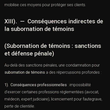
oct. 2021, n°21-85.234
rappelle que les preuves
illicites sont inopposables.
3). Le doute raisonnable
: s’il existe une incertitude sur la
réalité des pressions, l’accusé doit bénéficier du principe
« in dubio pro reo ».
4). La requalification
: la défense peut demander que les
faits soient requalifiés en infraction moins grave, comme
des pressions simples (art. 434-8 CP).
Le
Cabinet ACI
, fort de son expérience en droit pénal,
mobilise ces moyens pour protéger ses clients.
XIII). — Conséquences indirectes