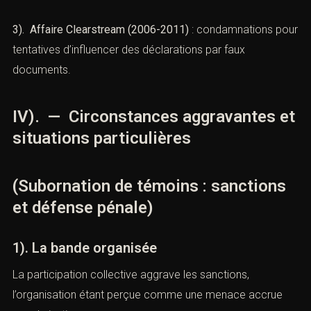
condamnation confirmée pour récidive légale.
2). Cass. crim., 12 janv. 2021, n°20-84.512
: tentative
d’intimidation d’un juré assimilée à de la subornation
aggravée.
3). Affaire Clearstream (2006-2011)
: condamnations
pour tentatives d’influencer des déclarations par faux
documents.
IV). — Circonstances aggravantes
et situations particulières
(Subornation de témoins : sanctions
et défense pénale)