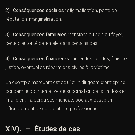
de la subornation de témoins
(Subornation de témoins : sanctions
et défense pénale)
Au-delà des sanctions pénales, une condamnation pour
subornation de témoins
a des répercussions profondes :
1). Conséquences professionnelles
: impossibilité
d’exercer certaines professions réglementées (avocat,
médecin, expert judiciaire), licenciement pour
fautegrave, perte de clientèle.
2). Conséquences sociales
: stigmatisation, perte de
réputation, marginalisation.