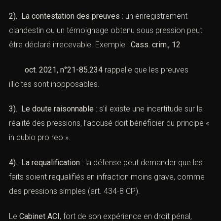
XII). — Moyens de défense
approfondis
(Subornation de témoins : sanctions
et défense pénale)
La défense pénale face à une accusation de
subornation
de témoins
repose sur plusieurs axes :
1). L’absence d’intention frauduleuse
: démontrer que
l’échange avec le témoin était une simple conversation
sans volonté d’altérer la vérité.
2). La contestation des preuves
: un enregistrement
clandestin ou un témoignage obtenu sous pression peut
être déclaré irrecevable. Exemple :
Cass. crim., 12