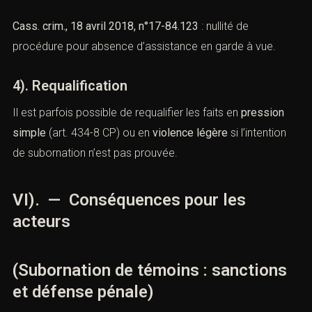
sa déposition.
3). Nullités procédurales
Exemple : violation du contradictoire, garde à vue
irrégulière, audition sans avocat.
Cass. crim., 18 avril 2018, n°17-84.123
: nullité de
procédure pour absence d’assistance en garde à vue.
4). Requalification
Il est parfois possible de requalifier les faits en
pression
simple
(
art. 434-8 CP
) ou en
violence légère
si l’intention
de subornation n’est pas prouvée.