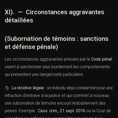
434-13 à 434-15.
Depuis lors, plusieurs lois ont renforcé
la lutte contre la corruption et la manipulation des
témoins, notamment dans les affaires de
criminalitéorganisée, de terrorisme et de corruption
financière.
Aujourd’hui, la subornation de témoins est considérée
comme une
atteinte à l’autorité judiciaire
, au même titre
que le faux témoignage ou la destruction depreuves.
XI). — Circonstances aggravantes
détaillées
(Subornation de témoins : sanctions
et défense pénale)