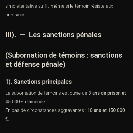
2). L’élément intentionnel
La
volonté de fausser le témoignage
est essentielle.
L’infraction ne peut être retenue si le témoin agit
spontanément sans influence. Toutefois, une
simpletentative suffit, même si le témoin résiste aux
pressions.
III). — Les sanctions pénales
(Subornation de témoins : sanctions
et défense pénale)
1). Sanctions principales