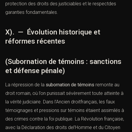
aggravantes. Toutefois, grâce à une défense technique,
fondée sur lacontestation des preuves, la recherche de
nullités et l’absence d’intention frauduleuse, il est
possible d’obtenir des relaxes ou des atténuations de
peine.
Le
Cabinet ACI, à Paris
, s’illustre dans la défense des
personnes poursuivies pour cette infraction, garantissant
la protection des droits des justiciables et le respectdes
garanties fondamentales.
X). — Évolution historique et
réformes récentes
(Subornation de témoins : sanctions