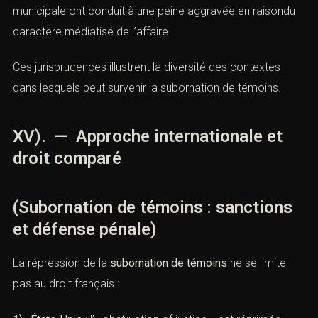
(Subornation de témoins : sanctions
et défense pénale)
1). Cass. crim., 8 déc. 2020, n°19-85.012
: un expert
médical accusé d’avoir orienté un témoin vers une
fausse déclaration a vu sa condamnation confirmée.
2). Tribunal correctionnel de Paris, 2019
: un prévenu a
été condamné à 2 ans de prison avec sursis pour avoir
proposé de l’argent à un témoin dans une affairede
violences conjugales.
3). Affaire politique locale (2022)
: des pressions
exercées sur un témoin dans un dossier de corruption
municipale ont conduit à une peine aggravée en
raisondu caractère médiatisé de l’affaire.