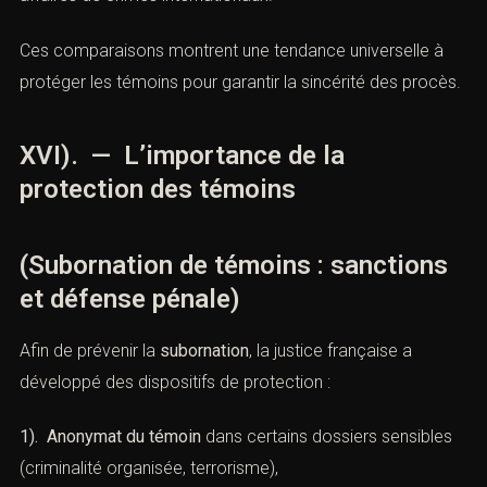
duprésident Nixon. Plus récemment, des enquêtes
fédérales ont sanctionné des tentatives d’influencer des
déclarations devant le FBI.
2). Royaume-Uni
: le « perverting the course of justice »
punit toute tentative d’influence sur un témoin par des
peines allant jusqu’à la réclusion criminelle.
3). Canada
: l’article 139 du
Code criminel
sanctionne la
subornation par des peines maximales de 10 ans.
4). Cour pénale internationale (CPI)
: l’article 70 du Statut
de Rome réprime toute atteinte aux témoins dans les
affaires de crimes internationaux.
Ces comparaisons montrent une tendance universelle à
protéger les témoins pour garantir la sincérité des