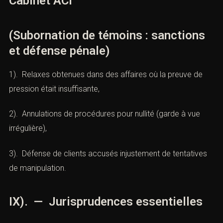
nous vos coordonnées et nous vous contacterons.
la subornation.
Ces systèmes influencent parfois les réformes
françaises.
Nom *
VIII). Cas pratiques défendus par le
mail *
Cabinet ACI
(Subornation de témoins : sanctions
ieu de l'infraction ou tribunal compétent *
et défense pénale)
1). Relaxes obtenues dans des affaires où la preuve de
Téléphone *
pression était insuffisante,
2). Annulations de procédures pour nullité (garde à vue
bjet de la prise de contact