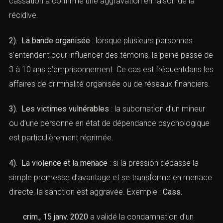
Les circonstances aggravantes prévues par le
Code
pénal
visent à sanctionner plus lourdement les
comportements qui présentent une dangerosité
particulière.
1). La récidive légale
: un individu déjà condamné pour
une infraction d’entrave à la justice et qui commet à
nouveau une subornation de témoins encourt
ledoublement des peines. Exemple :
Cass. crim., 21 sept.
2016
où la Cour de cassation a confirmé une
aggravation en raison de la récidive.
2). La bande organisée
: lorsque plusieurs personnes
s’entendent pour influencer des témoins, la peine passe
de 3 à 10 ans d’emprisonnement. Ce cas est