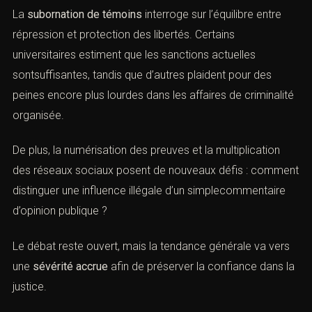
3). Changements d’identité
dans les affaires les plus
graves.
Ces mesures, inspirées des modèles anglo-saxons,
visent à sécuriser le témoignage et limiter les risques de
pressions.
XVII). — Réflexion éthique et
perspectives de réforme
(Subornation de témoins : sanctions
et défense pénale)
La
subornation de témoins
interroge sur l’équilibre entre
répression et protection des libertés. Certains