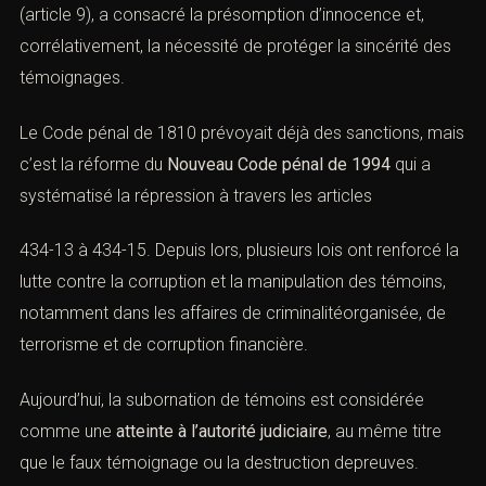
et défense pénale)
La répression de la
subornation de témoins
remonte au
droit romain, où l’on punissait sévèrement toute atteinte
à la vérité judiciaire. Dans l’Ancien droitfrançais, les faux
témoignages et pressions sur témoins étaient assimilés
à des crimes contre la foi publique. La Révolution
française, avec la Déclaration des droits del’Homme et
du Citoyen (article 9), a consacré la présomption
d’innocence et, corrélativement, la nécessité de
protéger la sincérité des témoignages.
Le Code pénal de 1810 prévoyait déjà des sanctions,
mais c’est la réforme du
Nouveau Code pénal de 1994
qui a systématisé la répression à travers
les articles