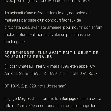
avec pour originel’
affaire Ménard du 4 mars 1898
:
il s’agissait d’une mère de famille qui, accablée de
malheurs par suite d’un concoursfâcheux de
circonstances, avait été amenée, pour nourrir son enfant
malade etsous-alimenté, à voler un pain dans une
boulangerie.
APPRÉHENDÉE, ELLE AVAIT FAIT L’OBJET DE
POURSUITES PÉNALES
(
T. corr. Château-Thierry, 4 mars 1898
eten appel,
CA
Amiens, 22 avr. 1898 : S. 1899, 2, p. 1, note J.-A. Roux ;
DP 1899, 2, p. 329, note Josserand
).
Le juge
Magnaud
, surnommé le «
Bon juge
» suite à cette
affaire, l’a relaxée ense fondant sur ce qu’on appellerait