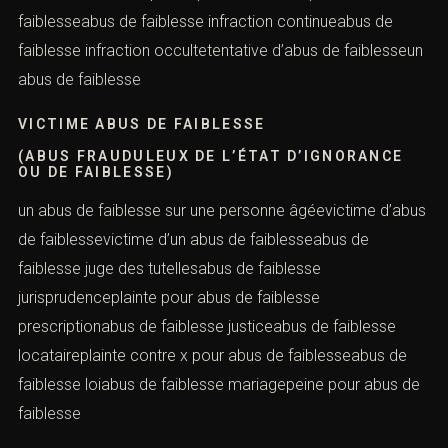
Objet de la prise de contact
mineurabus de faiblesse immunité familialeabus de
faiblesse infractionporter plainte contre x pour abus de
faiblesseabus de faiblesse infraction continueabus de
faiblesse infraction occultetentative d’abus de
faiblesseun abus de faiblesse
VICTIME ABUS DE FAIBLESSE
(ABUS FRAUDULEUX DE L’ÉTAT D’IGNORANCE
OU DE FAIBLESSE)
un abus de faiblesse sur une personne âgéevictime
d’abus de faiblessevictime d’un abus de faiblesseabus
Combien font
de faiblesse juge des tutellesabus de faiblesse
jurisprudenceplainte pour abus de faiblesse
prescriptionabus de faiblesse justiceabus de faiblesse
locataireplainte contre x pour abus de faiblesseabus de
faiblesse loiabus de faiblesse mariagepeine pour abus