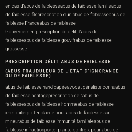
prescription en matière d’abus de faiblesseabus de
contacterons.
faiblesse exempleabus de faiblesse familialeprescription
en cas d’abus de faiblesseabus de faiblesse familleabus
de faiblesse filsprescription d’un abus de faiblesseabus
Nom *
de faiblesse Franceabus de faiblesse
Gouvernementprescription du délit d’abus de
faiblesseabus de faiblesse gouv.frabus de faiblesse
Email *
grossesse
PRESCRIPTION DÉLIT ABUS DE FAIBLESSE
Lieu de l'infraction ou tribunal compétent *
(ABUS FRAUDULEUX DE L’ÉTAT D’IGNORANCE
OU DE FAIBLESSE)
abus de faiblesse handicapéeavocat pénaliste
Téléphone *
connuabus de faiblesse héritageprescription de l’abus
de faiblesseabus de faiblesse hommeabus de faiblesse
immobilierporter plainte pour abus de faiblesse sur