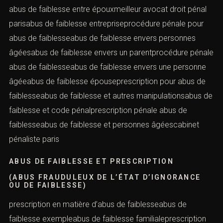
(ABUS FRAUDULEUX DE L’ÉTAT D’IGNORANCE
OU DE FAIBLESSE)
abus de faiblesse entre épouxmeilleur avocat droit pénal
parisabus de faiblesse entrepriseprocédure pénale pour
abus de faiblesseabus de faiblesse envers personnes
âgéesabus de faiblesse envers un parentprocédure
pénale abus de faiblesseabus de faiblesse envers une
personne âgéeabus de faiblesse épouseprescription
pour abus de faiblesseabus de faiblesse et autres
manipulationsabus de faiblesse et code
Prendre rendez-vous
pénalprescription pénale abus de faiblesseabus de
faiblesse et personnes âgéescabinet pénaliste paris
ABUS DE FAIBLESSE ET PRESCRIPTION
(ABUS FRAUDULEUX DE L’ÉTAT D’IGNORANCE
OU DE FAIBLESSE)
Vous recherchez un avocat spécialisé en droit pénal ?
Laissez-nous vos coordonnées et nous vous