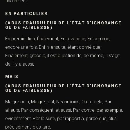
c’est ainsi que, c’est pour cela que, par ailleurs, c’est
pourquoi, Considérons, Contraste, D’autant plus, d’après,
de ce fait, de façon, manière que,
DE LA MÊME MANIÈRE
(ABUS FRAUDULEUX DE L’ÉTAT
D’IGNORANCE OU DE FAIBLESSE)
De même, enfin, de nouveaude plus, en dernier lieu, De
plus, de sorte que, deuxièmement, Donc, en ce qui
concerne, En conclusion, par ailleurs, En conséquence,
En dernier lieu, dommage encore, En fait, puis, En outre,
finalement,
EN PARTICULIER
(ABUS FRAUDULEUX DE L’ÉTAT
D’IGNORANCE OU DE FAIBLESSE)
En premier lieu, finalement, En revanche, En somme,