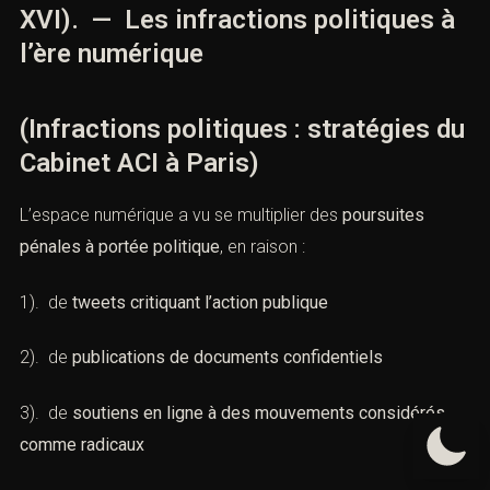
Le Cabinet ACI distingue l’intérêt de protéger les
droits
civiques
de ces personnes et leur
crédibilité sociale
.
Un dossier de
diffamation politique
, par exemple, peut
cacher une tentative de
museler un contradicteur
.
XVI). — Les infractions politiques
à l’ère numérique
(Infractions politiques : stratégies
du Cabinet ACI à Paris)
L’espace numérique a vu se multiplier des
poursuites
pénales à portée politique
, en raison :