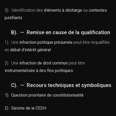
A). — Contestation des faits ou de leur
interprétation
1). Relecture intégrale du
dossier pénal
2). Vérification de la
légalité des actes d’enquête
3). Identification des
éléments à décharge
ou
contextes
justifiants
B). — Remise en cause de la
qualification
1). Une
infraction politique présumée
peut être
requalifiée en
débat d’intérêt général
2). Une
infraction de droit commun
peut être
instrumentalisée à des fins politiques