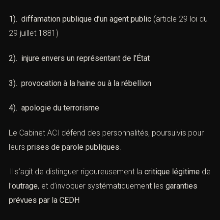
du Cabinet ACI à Paris)
Certaines
infractions politiques
relèvent du
droit de la
presse
ou du
discours public
, telles que :
1). diffamation publique d’un agent public
(
article 29 loi
du 29 juillet 1881
)
2). injure envers un représentant de l’État
3). provocation à la haine ou à la rébellion
4). apologie du terrorisme
Le Cabinet ACI défend des personnalités, poursuivis pour
leurs
prises de parole publiques
.
Vous recherchez un avocat spécialisé en droit pénal ?
Laissez-nous vos coordonnées et nous vous