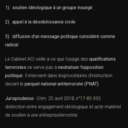
Objet de la prise de contact
Certaines accusations de
terrorisme
relèvent en réalité
d’
infractions politiques déguisées
, notamment lorsque
les faits reprochés consistenten :
1). soutien idéologique à un groupe insurgé
2). appel à la désobéissance civile
3). diffusion d’un message politique considéré comme
radical
Combien font
Le Cabinet ACI veille à ce que l’usage des
qualifications
terroristes
ne serve pas à
neutraliser l’opposition
politique
. Il intervient dans lesprocédures d’instruction
devant le
parquet national antiterroriste (PNAT)