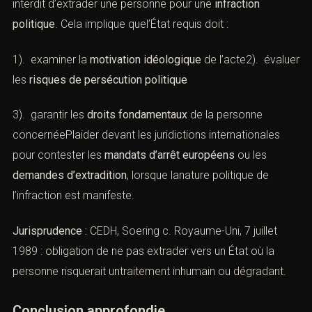
(Infractions politiques : stratégies
du Cabinet ACI à Paris)
L’article 3 de la
Convention européenne d’extradition
interdit d’extrader une personne pour une
infraction
politique
. Cela implique quel’État requis doit :
1). examiner la
motivation idéologique
de l’acte2).
évaluer les
risques de persécution politique
3). garantir les
droits fondamentaux
de la personne
concernéePlaider devant les juridictions internationales
pour contester les
mandats d’arrêt européens
ou les
demandes d’extradition
, lorsque lanature politique de
l’infraction est manifeste.
Jurisprudence :
CEDH, Soering c. Royaume-Uni, 7 juillet