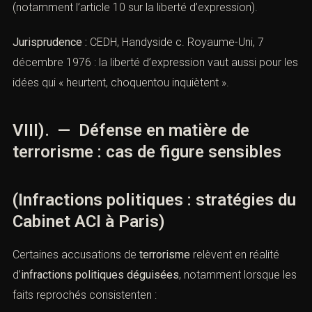
Il s’agit de distinguer rigoureusement la
critique légitime
contacterons.
de l’
outrage
, et d’invoquer systématiquement les
garanties prévues par la CEDH
Nom *
(notamment l’
article 10 sur la liberté d’expression
).
Jurisprudence :
CEDH, Handyside c. Royaume-Uni, 7
Email *
décembre 1976 : la liberté d’expression vaut aussi pour
les idées qui « heurtent, choquentou inquiètent ».
Lieu de l'infraction ou tribunal compétent *
VIII). — Défense en matière de
terrorisme : cas de figure sensibles
Téléphone *
(Infractions politiques : stratégies
du Cabinet ACI à Paris)