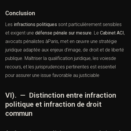
enreconnaissant que les propos relevaient de la
liberté
d’expression dans le débat public
(Trib. corr. Paris, 17
avril 2023).
Conclusion
Les
infractions politiques
sont particulièrement
sensibles et exigent une
défense pénale sur mesure
. Le
Cabinet ACI
, avocats pénalistes àParis, met en œuvre
une stratégie juridique adaptée aux enjeux d’image, de
droit et de liberté publique. Maîtriser la qualification
juridique, les voiesde recours, et les jurisprudences
pertinentes est essentiel pour assurer une issue
favorable au justiciable
VI). — Distinction entre infraction