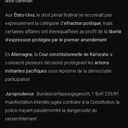
procédure pénale
. L’État doit distinguer un
acte de résistance politique
d’un
acte de criminalité de
droit commun
.
Aux
États-Unis
, le droit pénal fédéral ne reconnaît pas
expressément la catégorie d’
infraction politique
, mais
certaines affaires ont étérequalifiées au profit de la
liberté d’expression protégée par le premier
amendement
.
En
Allemagne
, la
Cour constitutionnelle de Karlsruhe
a
consacré plusieurs décisions protégeant les
actions
militantes pacifiques
sous leprisme de la démocratie
participative.