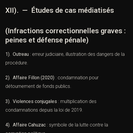
3). Soutien associatif et psychologique.
C). Pour les employeurs
L’employeur est parfois confronté à un salarié mis en
cause : suspension, prudence liée à la présomption
d’innocence, puis licenciementaprès condamnation
définitive.
XII). — Études de cas médiatisés
(Infractions correctionnelles graves
: peines et défense pénale)
1). Outreau
: erreur judiciaire, illustration des dangers de
la procédure.