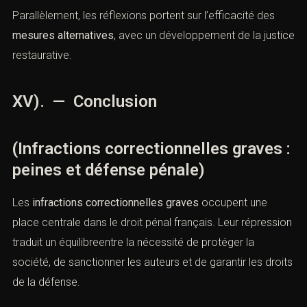
1). Violences conjugales
: peines aggravées et bracelet
anti-rapprochement,
2). Infractions routières
: suspension et annulation de
permis,
3). Trafic de stupéfiants
: maintien d’une ligne de
fermeté.
Parallèlement, les réflexions portent sur l’efficacité des
mesures alternatives
, avec un développement de la
justice restaurative.
XV). — Conclusion