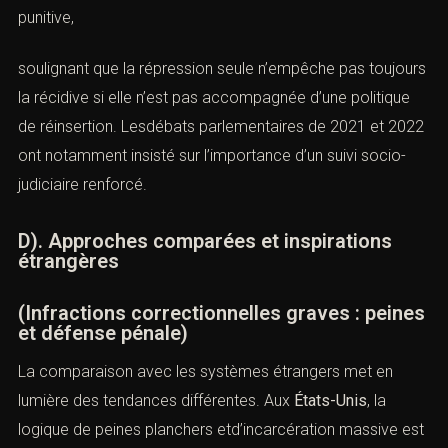
il devient un soutien stratégique, assurant que leurs droits
soient pleinement reconnus et que la réparation ne soit
passymbolique mais effective.
C). Récidive et débats de société
La question de la récidive reste au centre des
préoccupations. La jurisprudence démontre une
aggravation quasi automatique des sanctionsen cas de
récidive légale (ex.
Crim., 18 mai 2022
, trafic de
stupéfiants en récidive). Mais la doctrine critique une
logique trop punitive,
soulignant que la répression seule n’empêche pas
toujours la récidive si elle n’est pas accompagnée d’une
politique de réinsertion. Lesdébats parlementaires de
2021 et 2022 ont notamment insisté sur l’importance