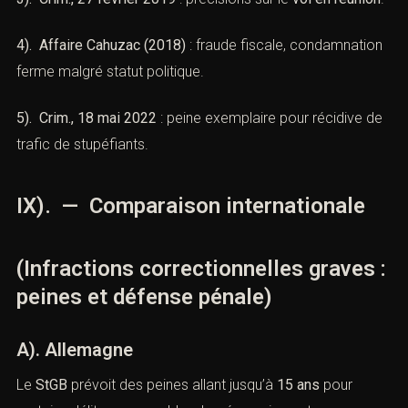
Objet de la prise de contact
1). Crim., 15 mai 2002
: responsabilité pénale d’une
société pour
abus de biens sociaux
.
2). Crim., 14 juin 2005
: sévérité accrue pour
violences
sur personne vulnérable
.
3). Crim., 27 février 2019
: précisions sur le
vol en
réunion
.
4). Affaire Cahuzac (2018)
: fraude fiscale,
condamnation ferme malgré statut politique.
Combien font
5). Crim., 18 mai 2022
: peine exemplaire pour récidive
de trafic de stupéfiants.
IX). — Comparaison internationale