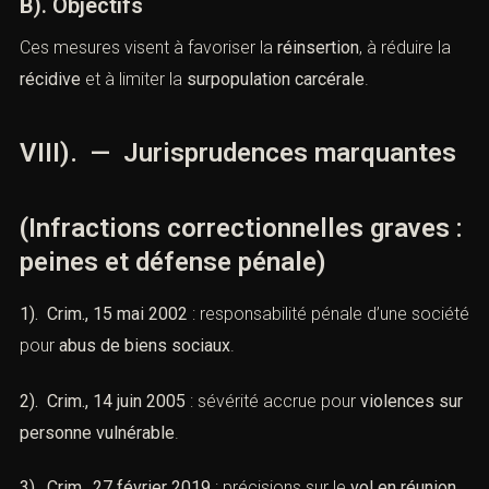
3). Libération conditionnelle
,
contacterons.
4). Remises de peine automatiques ou
supplémentaires
.
Nom *
B). Objectifs
Ces mesures visent à favoriser la
réinsertion
, à réduire la
Email *
récidive
et à limiter la
surpopulation carcérale
.
VIII). — Jurisprudences
Lieu de l'infraction ou tribunal compétent *
marquantes
Téléphone *
(Infractions correctionnelles graves
: peines et défense pénale)