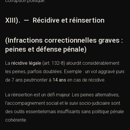
2). Affaire Fillon (2020)
: condamnation pour
détournement de fonds publics.
3). Violences conjugales
: multiplication des
condamnations depuis la loi de 2019.
4). Affaire Cahuzac
: symbole de la lutte contre la
corruption politique.
XIII). — Récidive et réinsertion
(Infractions correctionnelles graves
: peines et défense pénale)