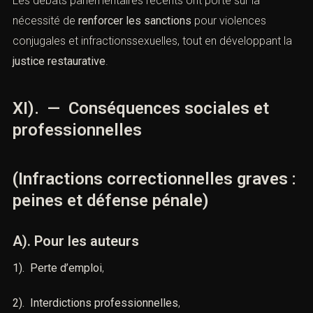
La doctrine débat sur :
1). la proportionnalité des peines,
2). l’utilité des aménagements,
3). la lutte contre la récidive.
Les débats parlementaires récents ont porté sur la
nécessité de
renforcer les sanctions
pour violences
conjugales et infractionssexuelles, tout en développant
la
justice restaurative
.
XI). — Conséquences sociales et
professionnelles