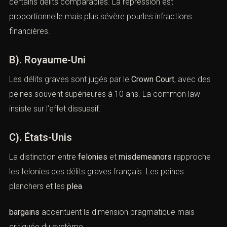
(Infractions correctionnelles graves
: peines et défense pénale)
A). Allemagne
Le
StGB
prévoit des peines allant jusqu’à
15 ans
pour
certains délits comparables. La répression est
proportionnelle mais plus sévère pourles infractions
financières.
B). Royaume-Uni
Les délits graves sont jugés par le
Crown Court
, avec
des peines souvent supérieures à 10 ans. La common
law insiste sur l’effet dissuasif.