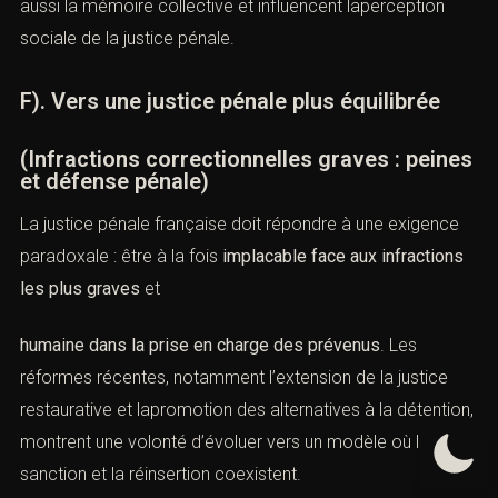
considérant l’impact dissuasif des amendes colossales.
Ces exemples nourrissent laréflexion française sur
l’équilibre entre répression et prévention.
E). L’impact des affaires médiatisées
Les affaires médiatisées (Outreau, Cahuzac, Fillon)
rappellent combien la justice correctionnelle est scrutée.
Elles soulignent la nécessitéd’une
indépendance
judiciaire forte
et d’une défense rigoureuse. Ces dossiers
marquent aussi la mémoire collective et influencent
laperception sociale de la justice pénale.
F). Vers une justice pénale plus équilibrée
(Infractions correctionnelles graves :