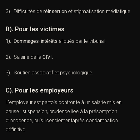
(Infractions correctionnelles graves
: peines et défense pénale)
A). Pour les auteurs
1). Perte d’emploi
,
2). Interdictions professionnelles
,
3). Difficultés de
réinsertion
et stigmatisation
médiatique.
B). Pour les victimes
1). Dommages-intérêts
alloués par le tribunal,
2). Saisine de la
CIVI
,