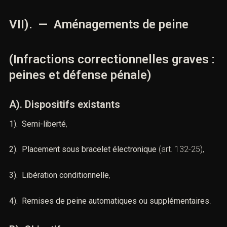
La décision peut être contestée par
appel
, puis par
pourvoi en cassation
. Dans des cas exceptionnels, une
révision pénale
estpossible (affaire Outreau).
VII). — Aménagements de peine
(Infractions correctionnelles graves
: peines et défense pénale)
A). Dispositifs existants
1). Semi-liberté
,
2). Placement sous bracelet électronique
(
art. 132-25
),
Vous recherchez un avocat spécialisé en droit pénal ?
Laissez-nous vos coordonnées et nous vous