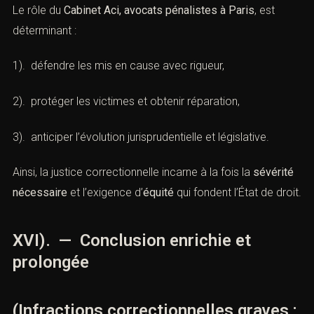
(Infractions correctionnelles graves
: peines et défense pénale)
Les
infractions correctionnelles graves
occupent une
place centrale dans le droit pénal français. Leur
répression traduit un équilibreentre la nécessité de
protéger la société, de sanctionner les auteurs et de
garantir les droits de la défense.
Le rôle du
Cabinet Aci, avocats pénalistes à Paris
, est
déterminant :
1). défendre les mis en cause avec rigueur,
2). protéger les victimes et obtenir réparation,