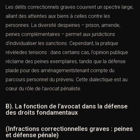
volonté constante du législateur et des juridictions de
concilier trois impératifs :
protéger la société
,
sanctionner les auteurs
et
réparer les victimes
. Cet
équilibre fragile s’incarne dans les décisions rendues par
le tribunalcorrectionnel, mais aussi dans les politiques
pénales successives qui oscillent entre sévérité et
ouverture à la réinsertion.
A). Une répression adaptée à la diversité
des délits
Les délits correctionnels graves couvrent un spectre
large, allant des atteintes aux biens à celles contre les
personnes. La diversité despeines – prison, amende,
peines complémentaires – permet aux juridictions
d’individualiser les sanctions. Cependant, la pratique