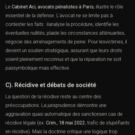
révèledes tensions : dans certains cas, l’opinion publique
réclame des peines exemplaires, tandis que la défense
plaide pour des aménagementstenant compte du
parcours personnel du prévenu. Cette dialectique est au
cœur du rôle de l’avocat pénaliste.
B). La fonction de l’avocat dans la défense
des droits fondamentaux
(Infractions correctionnelles graves :
peines et défense pénale)
Le
Cabinet Aci, avocats pénalistes à Paris
, illustre le rôle
essentiel de la défense. L’avocat ne se limite pas à
contester les faits : ilanalyse la procédure, identifie les
éventuelles nullités, plaide les circonstances atténuantes,
négocie des aménagements de peine. Pour lesvictimes,