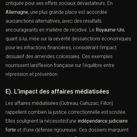
d’un suivi socio-judiciaire renforcé.
D). Approches comparées et inspirations
étrangères
(Infractions correctionnelles graves :
peines et défense pénale)
La comparaison avec les systèmes étrangers met en
lumière des tendances différentes. Aux
États-Unis
, la
logique de peines planchers etd’incarcération massive
est critiquée pour ses effets sociaux dévastateurs. En
Allemagne
, une plus grande place est accordée
auxsanctions alternatives, avec des résultats
encourageants en matière de récidive. Le
Royaume-Uni
,
quant à lui, mise sur la sévérité dessanctions
économiques pour les infractions financières,