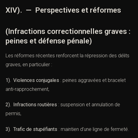
La
récidive légale
(
art. 132-8
) alourdit considérablement
les peines, parfois doublées. Exemple : un vol aggravé
puni de 7 ans peutmonter à
14 ans
en cas de récidive.
La réinsertion est un défi majeur. Les peines alternatives,
l’accompagnement social et le suivi socio-judiciaire sont
des outils essentielsmais insuffisants sans politique
pénale cohérente.
XIV). — Perspectives et réformes
(Infractions correctionnelles graves
: peines et défense pénale)
Les réformes récentes renforcent la répression des
délits graves, en particulier :