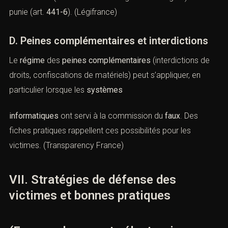
La
détention
de faux documents (ex.
titres
numériques
contrefaits) est réprimée (art.
441-3
). Le fait de
procurer
frauduleusement à autrui un documentadministratif (y
compris
numérique
) est aussi pénalement sanctionné
(art.
441-5
). Enfin, l’
obtention indue
d’un document
administratif grâce à des
manœuvres
(ex. formulaires en ligne mensongers) est
punie (art.
441-6
). (
Légifrance
)
D. Peines complémentaires et interdictions
Le
régime
des
peines complémentaires
(interdictions de
droits, confiscations de matériels) peut s’appliquer, en
particulier lorsque les
systèmes
informatiques
ont servi à la commission du
faux
. Des