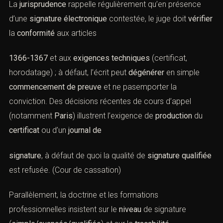
VIII. Jurisprudences utiles et
tendances récentes
(Faux en documents électroniques :
cadre légal et pratique)
La
jurisprudence
rappelle régulièrement qu’en présence
d’une
signature électronique
contestée, le juge doit
vérifier
la
conformité
aux articles
1366-1367
et aux
exigences techniques
(certificat,
horodatage) ; à défaut, l’écrit peut
dégénérer
en simple
commencement de preuve
et ne pasemporter la
conviction. Des décisions récentes de cours d’appel