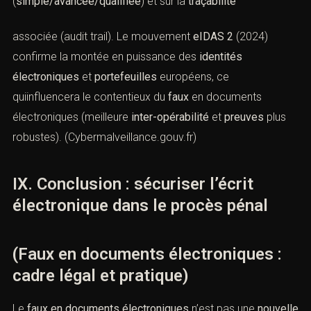
(notamment
Paris
) illustrent l’exigence de
production
du
certificat
ou d’un
journal de
signature
, à défaut de quoi la qualité de
signature
qualifiée
est refusée. (
Cour de cassation
)
Parallèlement, la doctrine et les formations
professionnelles insistent sur le
niveau
de signature
(
simple/avancée/qualifiée
) et sur la
traçabilité
associée (audit trail). Le mouvement
eIDAS 2
(2024)
confirme la montée en puissance des
identités
électroniques
et
portefeuilles
européens, ce
quiinfluencera le contentieux du
faux
en documents
électroniques (meilleure
inter-opérabilité
et
preuves
plus
robustes). (
Cybermalveillance.gouv.fr
)