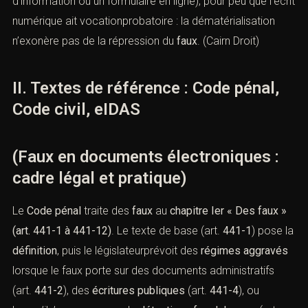
d’une page, fausse signature apposée) ou
intellectuelle
(contenu mensonger inséré dans un
système d’information ou un formulaire en ligne), pour
peu que l’écrit numérique ait vocationprobatoire : la
dématérialisation n’exonère pas de la répression du
faux
. (
Cairn Droit
)
II. Textes de référence : Code pénal,
Code civil, eIDAS
(Faux en documents électroniques :
cadre légal et pratique)
Le
Code pénal
traite des
faux
au
chapitre Ier « Des faux