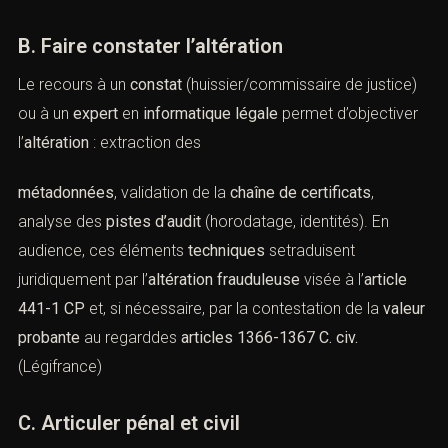
originaux
(versions antérieures, courriels d’envoi,
logs
).
Déposez
plainte
et orientez vers les
réquisitions
utiles
(prestataires de signature, hébergeurs).
Ces réflexes facilitent la
comparaison
des empreintes, la
vérification
des certificats, et la
datation
des
modifications. (Art.
56
et
57-1 CPP
pour lessaisies et
accès distants). (
Légifrance
)
B. Faire constater l’altération
Le recours à un
constat
(huissier/commissaire de
justice) ou à un
expert
en
informatique légale
permet
d’objectiver l’
altération
: extraction des
métadonnées
, validation de la
chaîne de certificats
,
analyse des
pistes d’audit
(horodatage, identités). En