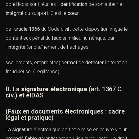
numériques
(Faux en documents électroniques :
cadre légal et pratique)
A. Principe d’équivalence probatoire
L’
écrit électronique
vaut
preuve
comme le papier si deux
conditions sont réunies :
identification
de son auteur et
intégrité
du support. C’est le
cœur
de
l’
article 1366
du Code civil
; cette disposition irrigue le
contentieux pénal du
faux
en milieu numérique, car
l’
intégrité
(enchaînement de hachages,
scellements, empreintes) permet de
détecter
l’altération
frauduleuse. (
Légifrance
)