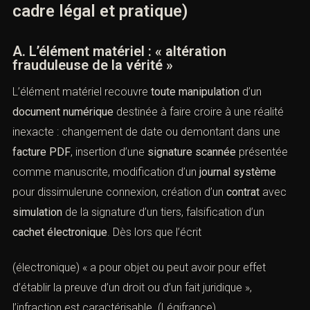
encore l’écosystème de confiance. (
EUR-Lex
)
III. Éléments constitutifs du
faux
et
de l’
usage de faux
numériques
(Faux en documents électroniques :
cadre légal et pratique)
A. L’élément matériel : « altération
frauduleuse de la vérité »
L’élément matériel recouvre
toute manipulation
d’un
document numérique
destinée à faire croire à une réalité
inexacte : changement de date ou demontant dans une
facture PDF
, insertion d’une
signature scannée
présentée comme manuscrite, modification d’un
journal