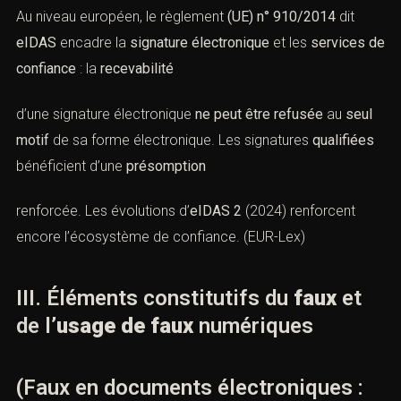
comme l’
usage
d’un procédé fiable d’identification
garantissant le
lien
avec l’acte ; il instaure une
présomption de fiabilité
lorsque les conditions réglementairessont réunies.
(
Légifrance
)
Au niveau européen, le règlement
(UE) n° 910/2014
dit
eIDAS
encadre la
signature électronique
et les
services
de confiance
: la
recevabilité
d’une signature électronique
ne peut être refusée
au
seul motif
de sa forme électronique. Les signatures
qualifiées
bénéficient d’une
présomption
renforcée. Les évolutions d’
eIDAS 2
(2024) renforcent