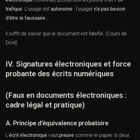
document falsifié.
C. L’
usage de faux
L’
usage de faux
consiste à
produire
ou
invoquer
un
document faussé : transmission à un organisme public
d’un
justificatif
retouché, dépôt au greffed’un
contrat
électronique
contrefait, production en justice d’un
PDF
trafiqué
. L’usage est
autonome
: l’usager
n’a pas besoin
d’être le faussaire
;
il suffit de savoir que le document est falsifié. (
Cours de
Droit
)
IV. Signatures électroniques et
force probante des écrits