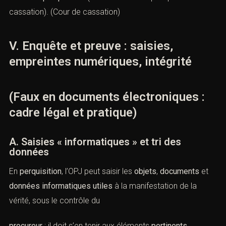
contacterons.
Les juridictions exigent la
preuve
de la
présence
d’une
signature conforme et du
certificat
sous-jacent ; à
défaut, l’écrit ne peut se prévaloir de la forceprobante
d’un
écrit signé
au sens des
articles
1366-1367
.
Des
décisions récentes rappellent que l’absence de
certificat
ou d’
identification
empêche deretenir la
signature
électronique qualifiée
(ex. CA Paris évoquée par la Cour
de cassation). (
Cour de cassation
)
u tribunal compétent *
V. Enquête et preuve : saisies,
empreintes numériques, intégrité
(Faux en documents électroniques :
cadre légal et pratique)
ontact