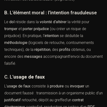
système
pour dissimulerune connexion, création d’un
contrat
avec
simulation
de la signature d’un tiers,
falsification d’un
cachet électronique
. Dès lors que l’écrit
(électronique) « a pour objet ou peut avoir pour effet
d’établir la preuve d’un droit ou d’un fait juridique »,
l’infraction est caractérisable. (
Légifrance
)
B. L’élément moral : l’intention frauduleuse
Le
dol
réside dans la
volonté d’altérer
la vérité pour
tromper
et
porter préjudice
(ou créer un risque de
préjudice). En pratique, l’
intention
se déduitde la
méthodologie
(logiciels de retouche, contournements
techniques), de la
répétition
, des
profits
obtenus, ou
encore des
messages
accompagnantl’envoi du