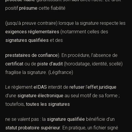
B. La
signature électronique
(
art. 1367 C.
civ.
) et eIDAS
(Faux en documents électroniques : cadre
légal et pratique)
La
signature électronique
doit être mise en œuvre via un
procédé fiable
garantissant son
lien
avec l’acte. Le droit
positif
présume
cette fiabilité
(jusqu’à preuve contraire) lorsque la signature respecte
les
exigences réglementaires
(notamment celles des
signatures qualifiées
et des
prestataires de confiance
). En procédure, l’absence de
certificat
ou de
piste d’audit
(horodatage, identité,