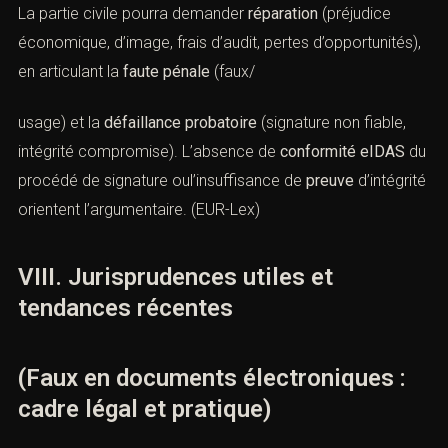
audience, ces éléments
techniques
setraduisent
juridiquement par l’
altération frauduleuse
visée à l’
article
441-1 CP
et, si nécessaire, par la contestation de la
valeur probante
au regarddes
articles 1366-1367 C. civ.
(
Légifrance
)
C. Articuler pénal et civil
La partie civile pourra demander
réparation
(préjudice
économique, d’image, frais d’audit, pertes
d’opportunités), en articulant la
faute pénale
(faux/
usage) et la
défaillance probatoire
(signature non fiable,
intégrité compromise). L’absence de
conformité eIDAS
du procédé de signature oul’insuffisance de
preuve
d’intégrité orientent l’argumentaire. (
EUR-Lex
)