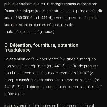
B. Documents administratifs, écritures
publiques
Lorsque le
faux
concerne un
document délivré par une
administration publique
(ex. attestation sociale
dématérialisée, permis dématérialisé) :
cinq
ans
et
75 000 €
(art.
441-2
). S’il porte sur une
écriture
publique/authentique
ou un
enregistrement ordonné par
l’autorité publique
(registreélectronique), la peine atteint
dix ans
et
150 000 €
(art.
441-4
), avec aggravation à
quinze ans de réclusion
pour les dépositaires de
l’autoritépublique. (
Légifrance
)
C. Détention, fourniture, obtention
frauduleuse