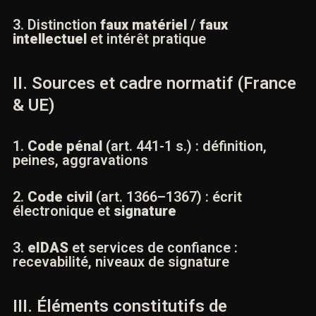
I. Définition et champ d’application
du
faux en documents électroniques
1. Notion de faux et d’
usage de faux
en
environnement numérique
2. Supports visés :
écrits électroniques
,
bases de données, registres
3. Distinction
faux matériel
/
faux
intellectuel
et intérêt pratique
II. Sources et cadre normatif
(France & UE)