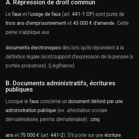
VI. Peines, circonstances
aggravantes et responsabilités
(Faux en documents électroniques :
cadre légal et pratique)
A. Répression de droit commun
Le
faux
et l’
usage de faux
(
art.
441-1 CP
) sont punis de
trois ans d’emprisonnement
et
45 000 € d’amende
. Cette
peine s’applique aux
documents électroniques
dès lors qu’ils répondent à la
définition légale (écrit/support d’expression de la pensée
à portée probatoire). (
Légifrance
)