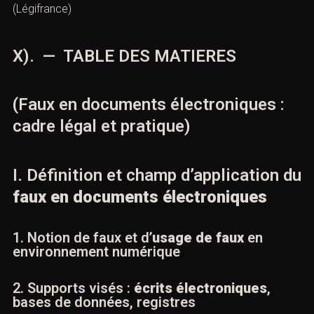
juridique
, pour transformer un
soupçon d’altération
en
démonstration
:
élément matériel
(modification),
élément moral
(intention),
usage
démontré,
intégrité
rompue, et
insuffisance
de la signature au regard des
articles 1366-
1367
et du
cadre eIDAS
. Cette
rigueur
probatoire
conditionne la
qualification
, la
peine
etla
réparation
.
(
Légifrance
)
X). — TABLE DES MATIERES
(Faux en documents électroniques :
cadre légal et pratique)