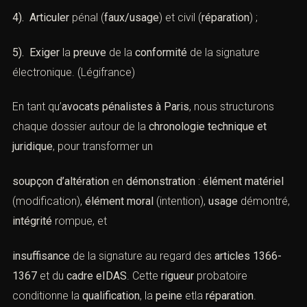
:
1). Identifier
rapidement l’altération ;
2). Préserver
l’intégrité technique (copies forensiques, tri
des données) ;
3). Activer
les bons leviers procéduraux (perquisitions,
accès distants, réquisitions) ;
4). Articuler
pénal (
faux/usage
) et civil (
réparation
) ;
5). Exiger
la
preuve
de la
conformité
de la signature
électronique. (
Légifrance
)
En tant qu’
avocats pénalistes à Paris
, nous structurons
chaque dossier autour de la
chronologie technique et