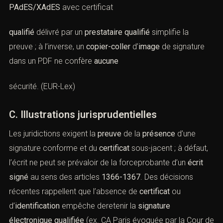
scellé) fragilise la signature. (
Légifrance
)
Le règlement
eIDAS
interdit de
refuser
l’
effet juridique
d’une
signature électronique
au seul motif de sa forme ;
toutefois,
toutes les signatures
ne se valent pas : la
signature qualifiée
bénéficie d’un
statut probatoire supérieur
. En pratique, un fichier signé
PAdES/XAdES
avec certificat
qualifié
délivré par un
prestataire qualifié
simplifie la
preuve ; à l’inverse, un
copier-coller
d’
image
de signature
dans un PDF ne confère
aucune
sécurité. (
EUR-Lex
)
un avocat spécialisé en droit pénal ? Laissez-nous vos coordon
C. Illustrations jurisprudentielles