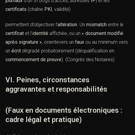
comparer des
empreintes
entreversions (avant/après
altération). Ces éléments dialoguent avec l’
article 1366
C. civ.
(intégrité) et l’
article 1367
(lien entre signature et
acte). (
Légifrance
)
C. Métadonnées, journaux et certificats
Les
métadonnées
d’un
PDF
(créateur, dates, révisions),
les
journaux
d’un SI (logs d’accès, adresses
IP
) et les
certificats
(chaîne
PKI
, validité)
permettent d’objectiver l’
altération
. Un
mismatch
entre le
certificat
et l’
identité
affichée, ou un
« document modifié
après signature »
, orientevers un
faux
ou au minimum
vers un
écrit
dégradé probatoirement (déqualification en
commencement de preuve
). (
Congrès des Notaires
)