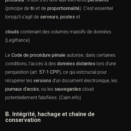
A. Saisies « informatiques » et tri des
données
En
perquisition
, l’OPJ peut saisir les
objets
,
documents
et
données informatiques
utiles
à la manifestation de la
vérité, sous le contrôle du
procureur
; il doit s’en tenir aux éléments
pertinents
(principe de
tri
et de
proportionnalité
). C’est essentiel
lorsqu’il s’agit de
serveurs
,
postes
et
clouds
contenant des volumes massifs de données.
(
Légifrance
)
Le
Code de procédure pénale
autorise, dans certaines
conditions, l’accès à des
données distantes
lors d’une