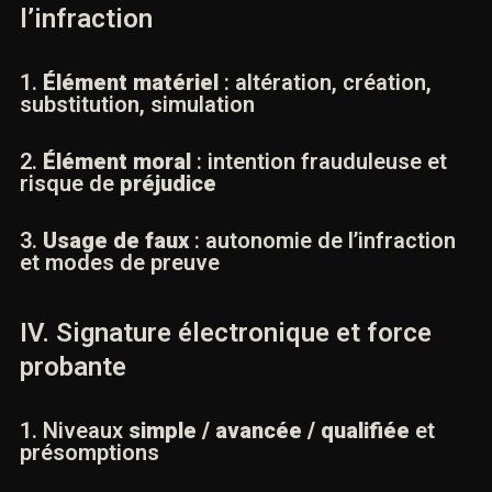
1.
Code pénal
(art. 441-1 s.) : définition,
peines, aggravations
2.
Code civil
(art. 1366–1367) : écrit
électronique et
signature
3.
eIDAS
et services de confiance :
recevabilité, niveaux de signature
III. Éléments constitutifs de
l’infraction
1.
Élément matériel
: altération, création,
substitution, simulation
2.
Élément moral
: intention frauduleuse et
risque de
préjudice