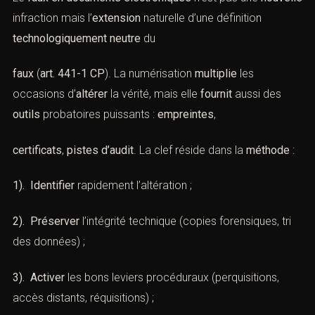
IX. Conclusion : sécuriser l’écrit
électronique dans le procès pénal
(Faux en documents électroniques :
cadre légal et pratique)
Le
faux en documents électroniques
n’est pas une
nouvelle
infraction mais l’
extension
naturelle d’une
définition
technologiquement neutre
du
faux
(
art. 441-1 CP
). La numérisation
multiplie
les
occasions d’
altérer
la vérité, mais elle
fournit
aussi des
outils
probatoires puissants :
empreintes
,
certificats
,
pistes d’audit
. La clef réside dans la
méthode