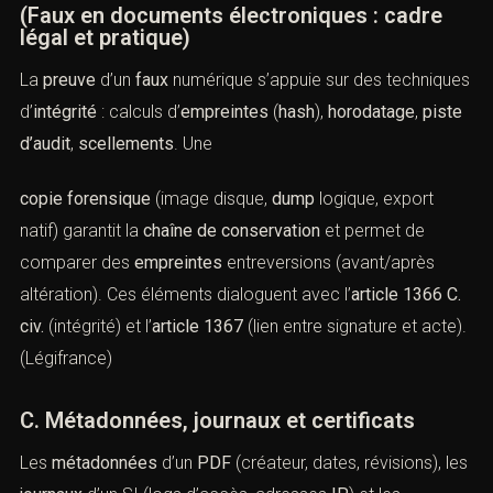
perquisition (art.
57-1 CPP
), ce qui estcrucial pour
récupérer les
versions
d’un document électronique, les
journaux d’accès
, ou les
sauvegardes
cloud
potentiellement falsifiées. (
Cairn.info
)
B. Intégrité, hachage et chaîne de
conservation
(Faux en documents électroniques : cadre
légal et pratique)
La
preuve
d’un
faux
numérique s’appuie sur des
techniques d’
intégrité
: calculs d’
empreintes
(
hash
),
horodatage
,
piste d’audit
,
scellements
. Une
copie forensique
(image disque,
dump
logique, export
natif) garantit la
chaîne de conservation
et permet de