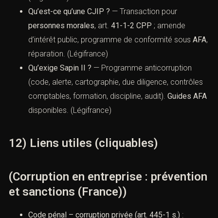
prévention et sanctions (France))
Quels textes encadrent la corruption « privée » ?
—
Code pénal
art. 445-1 s.
(actif/passif). (
Légifrance
)
Et la corruption d’agents publics ?
— Code pénal
art. 433-1 s.
(peines aggravées, double du produit).
(
Légifrance
)
Qu’est-ce qu’une CJIP ?
— Transaction pour
personnes morales
, art.
41-1-2 CPP
; amende
d’intérêt public, programme de conformité sous
AFA
, réparation. (
Légifrance
)
Qu’exige Sapin II ?
— Programme anticorruption
(code, alerte, cartographie, due diligence,
contrôles comptables, formation, discipline, audit).
Guides AFA
disponibles. (
Légifrance
)