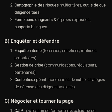
(Corruption en entreprise :
prévention et sanctions (France))
A) Prévenir et sécuriser
Diagnostic Sapin II
(gap-analysis) &
mise en
conformité
pilotée (8 piliers AFA).
Cartographie des risques
multicritères,
outils de
due diligence tiers
.
Formations dirigeants
& équipes exposées ;
supports bilingues
.
B) Enquêter et défendre
Enquête interne
(forensics, entretiens, matrices
probatoires).
Gestion de crise
(communications, régulateurs,