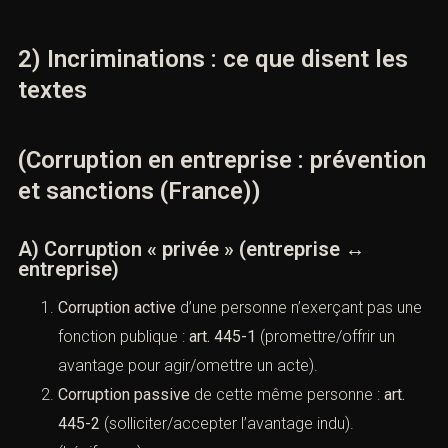
Les
filiales
opérant en France peuvent être
soumises aux contrôles AFA selon effectifs/CA et
lien d’établissement
.
2) Incriminations : ce que disent les
textes
(Corruption en entreprise :
prévention et sanctions (France))
A) Corruption « privée » (entreprise ↔
entreprise)
Corruption active
d’une personne n’exerçant pas
une fonction publique :
art. 445-1
(promettre/offrir