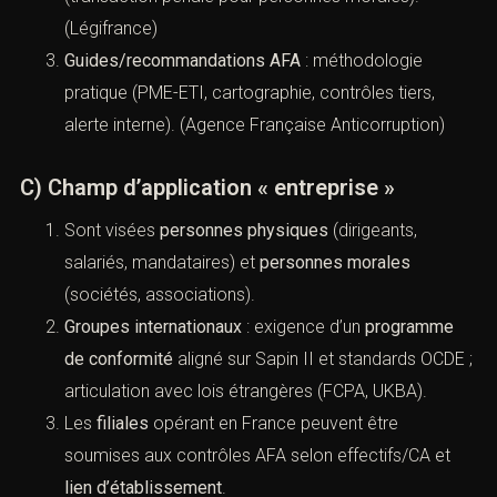
entreprises, création de l’
AFA
(Agence française
anticorruption) et de la
CJIP
(transaction pénale
pour personnes morales). (
Légifrance
)
Guides/recommandations AFA
: méthodologie
pratique (PME-ETI, cartographie, contrôles tiers,
alerte interne). (
Agence Française Anticorruption
)
C) Champ d’application « entreprise »
Sont visées
personnes physiques
(dirigeants,
salariés, mandataires) et
personnes morales
(sociétés, associations).
Groupes internationaux
: exigence d’un
programme
de conformité
aligné sur Sapin II et standards
OCDE ; articulation avec lois étrangères (FCPA,
UKBA).