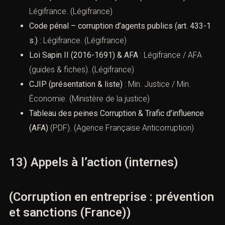
12) Liens utiles (cliquables)
(Corruption en entreprise :
prévention et sanctions (France))
Code pénal – corruption privée (art. 445-1 s.)
:
Légifrance. (
Légifrance
)
Code pénal – corruption d’agents publics (art. 433-
1 s.)
: Légifrance. (
Légifrance
)
Loi Sapin II (2016-1691) & AFA
: Légifrance / AFA
(guides & fiches). (
Légifrance
)
CJIP (présentation & liste)
: Min. Justice / Min.
Économie. (
Ministère de la justice
)
Tableau des peines Corruption & Trafic d’influence
(AFA)
(PDF). (
Agence Française Anticorruption
)