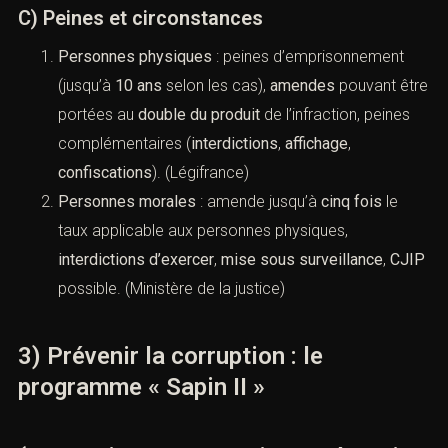
435-1 s.) : extension extraterritoriale ; coopération
judiciaire.
C) Peines et circonstances
Personnes physiques
: peines d’emprisonnement
(jusqu’à
10 ans
selon les cas),
amendes
pouvant
être portées au
double du produit
de l’infraction,
peines complémentaires (
interdictions
,
affichage
,
confiscations
). (
Légifrance
)
Personnes morales
: amende jusqu’à
cinq fois
le
taux applicable aux personnes physiques,
interdictions d’exercer
,
mise sous surveillance
,
CJIP
possible. (
Ministère de la justice
)
3) Prévenir la corruption : le