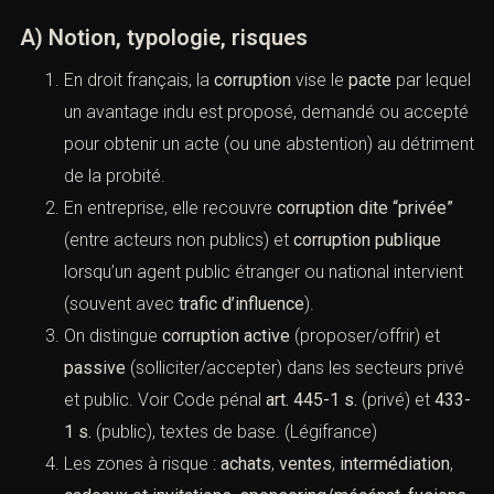
prévention et sanctions (France))
A) Notion, typologie, risques
En droit français, la
corruption
vise le
pacte
par
lequel un avantage indu est proposé, demandé ou
accepté pour obtenir un acte (ou une abstention)
au détriment de la probité.
En entreprise, elle recouvre
corruption dite “privée”
(entre acteurs non publics) et
corruption publique
lorsqu’un agent public étranger ou national
intervient (souvent avec
trafic d’influence
).
On distingue
corruption active
(proposer/offrir) et
passive
(solliciter/accepter) dans les secteurs
privé et public. Voir Code pénal
art. 445-1 s.
(privé)
et
433-1 s.
(public), textes de base. (
Légifrance
)
Les zones à risque :
achats
,
ventes
,
intermédiation
,