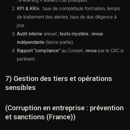
C) Culture et contrôle continu
Formations
ciblées (achats, ventes, direction,
filiales) ; e-learning + ateliers cas pratiques.
KPI & KRIs
: taux de complétude formation, temps
de traitement des alertes, taux de due diligence à
jour.
Audit interne
annuel ;
tests mystère
;
revue
indépendante
(tierce partie).
Rapport “compliance”
au Conseil ;
revue
par le CAC
si pertinent.
7) Gestion des tiers et opérations
sensibles