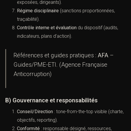
Contrôles comptables
(détection paiements
inhabituels, factures fictives).
Formation
et
sensibilisation
ciblées (fonctions
exposées, dirigeants).
Régime disciplinaire
(sanctions proportionnées,
traçabilité).
Contrôle interne et évaluation
du dispositif (audits,
indicateurs, plans d’action).
Références et guides pratiques :
AFA
–
Guides/PME-ETI. (
Agence Française
Anticorruption
)
B) Gouvernance et responsabilités