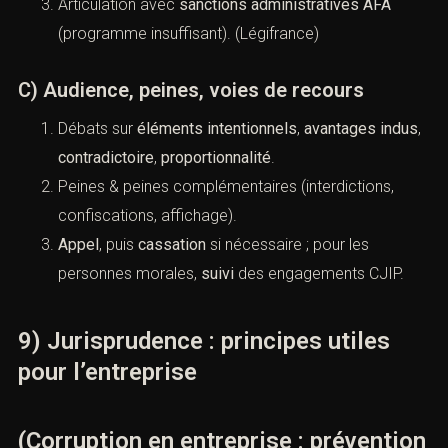
Dirigeants
: vigilance sur les délégations de
pouvoirs et la
surveillance
exercée.
Personne morale
: responsabilité pénale (faute
d’organe ou représentant) +
CJIP
en option.
(
Légifrance
)
Articulation avec
sanctions administratives AFA
(programme insuffisant). (
Légifrance
)
C) Audience, peines, voies de recours
Débats sur
éléments intentionnels
,
avantages
indus
,
contradictoire
,
proportionnalité
.
Peines & peines complémentaires (interdictions,
confiscations, affichage).
Appel
, puis
cassation
si nécessaire ; pour les
personnes morales,
suivi
des engagements CJIP.