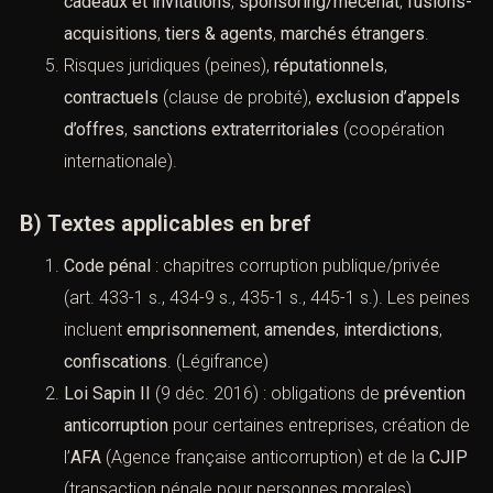
cadeaux et invitations
,
sponsoring/mécénat
,
fusions-acquisitions
,
tiers & agents
,
marchés
étrangers
.
Risques juridiques (peines),
réputationnels
,
contractuels
(clause de probité),
exclusion
d’appels d’offres
,
sanctions extraterritoriales
(coopération internationale).
B) Textes applicables en bref
Code pénal
: chapitres corruption publique/privée
(art. 433-1 s., 434-9 s., 435-1 s., 445-1 s.). Les
peines incluent
emprisonnement
,
amendes
,
interdictions
,
confiscations
. (
Légifrance
)
Loi Sapin II
(9 déc. 2016) : obligations de
prévention anticorruption
pour certaines