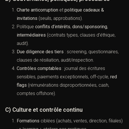
commerciaux, cash-intensive, marchés publics.
B) Gouvernance, politiques, procédures
Charte anticorruption
et
politique cadeaux &
invitations
(seuils, approbations).
Politique
conflits d’intérêts
,
dons/sponsoring
,
intermédiaires
(contrats types, clauses d’éthique,
audit).
Due diligence des tiers
: screening, questionnaires,
clauses de résiliation, audit/inspection.
Contrôles comptables
: journal des écritures
sensibles, paiements exceptionnels, off-cycle,
red
flags
(rémunérations disproportionnées, cash,
comptes offshore).