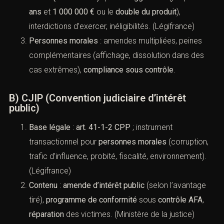
prison ; confiscations ; interdictions
professionnelles. (
Légifrance
)
Public (art. 433-1 s.)
: peines
aggravées
(jusqu’à
10
ans
et
1 000 000 €
ou le
double du produit
),
interdictions d’exercer, inéligibilités. (
Légifrance
)
Personnes morales
: amendes multipliées, peines
complémentaires (affichage, dissolution dans des
cas extrêmes),
compliance sous contrôle
.
B) CJIP (Convention judiciaire d’intérêt
public)
Base légale
:
art. 41-1-2 CPP
; instrument
transactionnel pour
personnes morales
(corruption, trafic d’influence, probité, fiscalité,
environnement). (
Légifrance
)
at spécialisé en droit pénal ? Laissez-nous vos coordonnées et