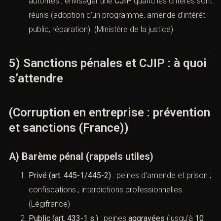
Sanctions disciplinaires
et
actions civiles
éventuelles.
Autodéclaration
/coopération possible avec les
autorités ; envisager une
CJIP
quand les critères
sont réunis (adoption d’un programme, amende
d’intérêt public, réparation). (
Ministère de la justice
)
5) Sanctions pénales et CJIP : à
quoi s’attendre
(Corruption en entreprise :
prévention et sanctions (France))
A) Barème pénal (rappels utiles)
Privé (art. 445-1/445-2)
: peines d’amende et