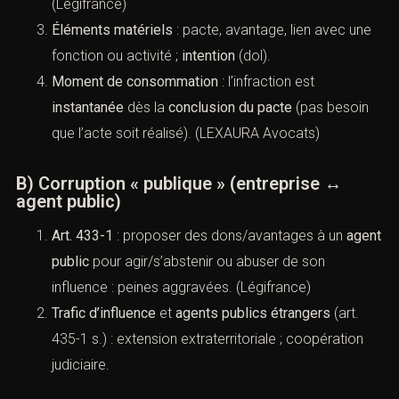
un avantage pour agir/omettre un acte).
Corruption passive
de cette même personne :
art.
445-2
(solliciter/accepter l’avantage indu).
(
Légifrance
)
Éléments matériels
: pacte, avantage, lien avec
une fonction ou activité ;
intention
(dol).
Moment de consommation
: l’infraction est
instantanée
dès la
conclusion du pacte
(pas besoin
que l’acte soit réalisé). (
LEXAURA Avocats
)
B) Corruption « publique » (entreprise ↔
agent public)
Art. 433-1
: proposer des dons/avantages à un
agent public
pour agir/s’abstenir ou abuser de son
influence : peines aggravées. (
Légifrance
)
Trafic d’influence
et
agents publics étrangers
(art.