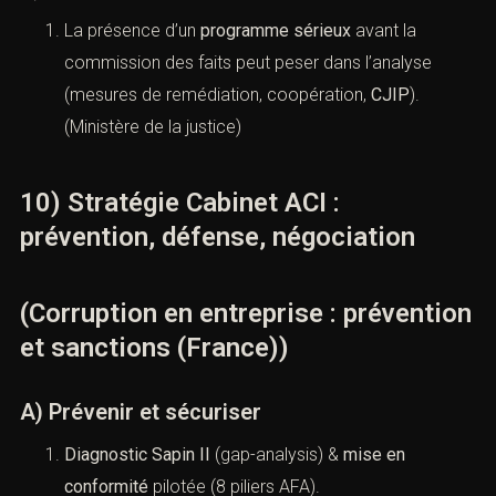
la probité ; les condamnations récentes illustrent
confiscations, interdictions et contrôles renforcés
(enseignements réputationnels pour les groupes).
(
Le Monde.fr
)
C) Compliance et suites procédurales
La présence d’un
programme sérieux
avant la
commission des faits peut peser dans l’analyse
(mesures de remédiation, coopération,
CJIP
).
(
Ministère de la justice
)
10) Stratégie Cabinet ACI :
prévention, défense, négociation