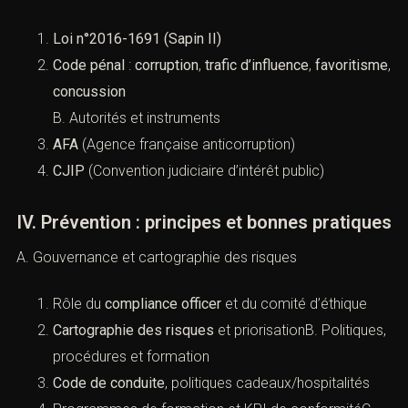
Coûts directs et indirectsB. Enjeux juridiques et de
responsabilité
Responsabilité pénale
des personnes morales
Responsabilité des dirigeants
III. Cadre légal et dispositifs clés
A. Textes fondamentaux
Loi n°2016-1691 (Sapin II)
Code pénal
:
corruption
,
trafic d’influence
,
favoritisme
,
concussion
B. Autorités et instruments
AFA
(Agence française anticorruption)
CJIP
(Convention judiciaire d’intérêt public)
IV. Prévention : principes et bonnes