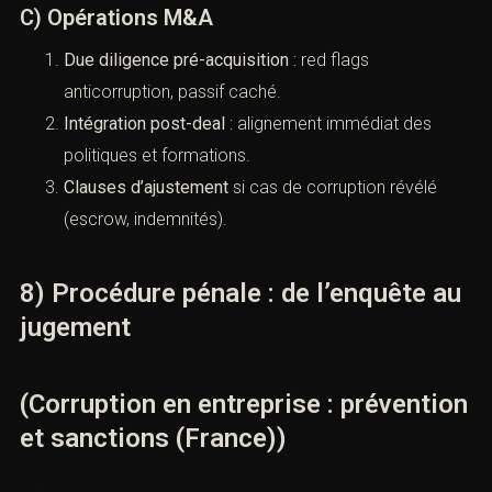
Conflits d’intérêts
: procédures d’abstention,
registre.
Livrables
et
attestations
de conformité
anticorruption.
C) Opérations M&A
Due diligence pré-acquisition
: red flags
anticorruption, passif caché.
Intégration post-deal
: alignement immédiat des
politiques et formations.
Clauses d’ajustement
si cas de corruption révélé
(escrow, indemnités).
8) Procédure pénale : de l’enquête
au jugement