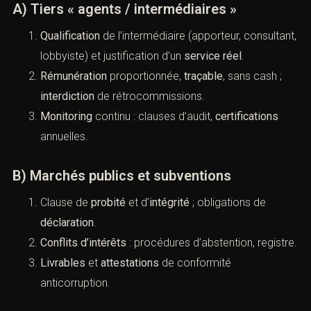
(Corruption en entreprise :
prévention et sanctions (France))
A) Tiers « agents / intermédiaires »
Qualification
de l’intermédiaire (apporteur,
consultant, lobbyiste) et justification d’un
service
réel
.
Rémunération
proportionnée,
traçable
, sans cash ;
interdiction
de rétrocommissions.
Monitoring
continu : clauses d’audit,
certifications
annuelles.
B) Marchés publics et subventions
Clause de
probité
et d’
intégrité
; obligations de
déclaration
.