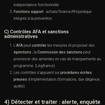
Conseil/Direction
: tone-from-the-top visible
(charte, objectifs, reporting).
Conformité
: responsable désigné, ressources,
indépendance fonctionnelle.
Fonctions support
: achats/finance/RH/juridique
intégrés à la prévention.
C) Contrôles AFA et sanctions
administratives
L’
AFA
peut
contrôler
les mesures et proposer des
injonctions
; la
Commission des sanctions
peut
prononcer des amendes en cas de manquements
au programme. (
Légifrance
)
Les contrôles s’appuient sur
procédures écrites
,
preuves
d’implémentation (formations, due