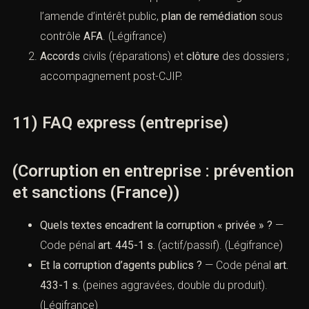
partenaires).
Contentieux pénal
: conclusions de nullité,
stratégies de défense des dirigeants/salariés.
C) Négocier et tourner la page
CJIP
: évaluation de l’opportunité, calibrage de
l’amende d’intérêt public,
plan de remédiation
sous
contrôle
AFA
. (
Légifrance
)
Accords
civils (réparations) et
clôture
des dossiers
; accompagnement post-CJIP.
11) FAQ express (entreprise)
(Corruption en entreprise :