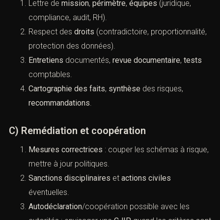
B) Enquête interne : bonnes pratiques
Lettre de
mission
,
périmètre
,
équipes
(juridique,
compliance, audit, RH).
Respect des
droits
(contradictoire,
proportionnalité, protection des données).
Entretiens
documentés,
revue documentaire
,
tests
comptables.
Cartographie des faits
,
synthèse
des risques,
recommandations
.
C) Remédiation et coopération
Mesures correctrices
: couper les schémas à
risque, mettre à jour politiques.