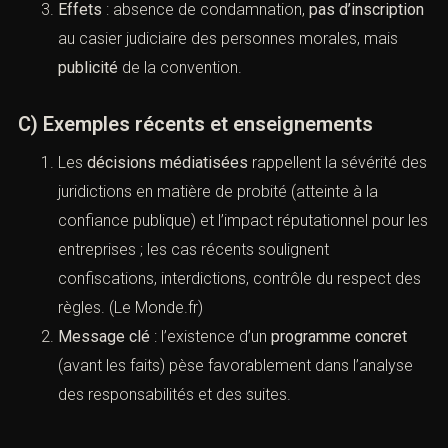
Contenu
:
amende d’intérêt public
(selon l’avantage
tiré),
programme de conformité
sous
contrôle AFA
,
réparation
des victimes. (
Ministère de la justice
)
Effets
: absence de condamnation,
pas
d’inscription
au casier judiciaire des personnes
morales, mais
publicité
de la convention.
C) Exemples récents et enseignements
Les
décisions médiatisées
rappellent la sévérité
mpétent *
des juridictions en matière de probité (atteinte à la
confiance publique) et l’impact réputationnel pour
les entreprises ; les cas récents soulignent
confiscations, interdictions, contrôle du respect
des règles. (
Le Monde.fr
)
Message clé
: l’existence d’un
programme concret