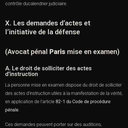
européenne des droits de l’homme
. Une instruction
excessivement longue peut constituer une violation des
droits fondamentaux.
La
Cour de cassation
et la
Cour européenne des droits
de l’homme
sanctionnent les instructions prolongées
sans diligences suffisantes.
B. Le rôle actif de la défense dans la durée
de l’instruction
L’
avocat pénal Paris mise en examen
joue un rôle actif
pour éviter toute inertie procédurale : demandes d’actes,
observations écrites, recours contre les refus d’actes,
contrôle ducalendrier judiciaire.
X. Les demandes d’actes et