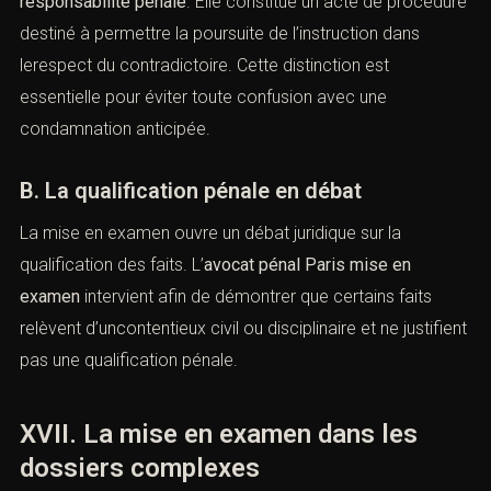
La défense peut également soulever des
nullités de
procédure
lorsque les droits de la personne mise en
examen n’ont pas été respectés. Il peut s’agir d’une
notification incomplètedes droits, d’une irrégularité dans
la convocation ou d’un défaut d’assistance effective de
l’avocat.
L’
avocat pénaliste
veille à identifier toute atteinte aux
droits de la défense susceptible d’affecter la validité de
la procédure d’instruction.
XVI. Mise en examen et
responsabilité pénale
(Avocat pénal
Paris
mise en