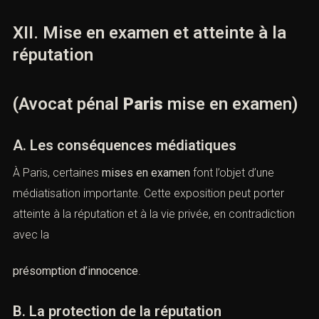
essentielle pour la réhabilitation juridique et personnelle
du mis en examen.
B. Le renvoi devant une juridiction de
jugement
À l’issue de l’instruction, le juge peut ordonner un renvoi
devant le
tribunal correctionnel
ou la
cour d’assises
. La
stratégie de défense s’adapte alors à la phase de
jugement.
C. L’ordonnance de règlement
L’ordonnance de règlement clôt l’instruction et
détermine les suites procédurales. L’
avocat pénaliste
analyse attentivement cette décision afin d’envisager les
recours utiles.