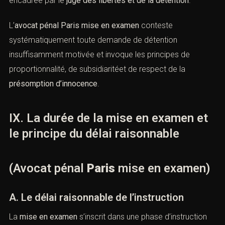
doit pas revêtir un caractère punitif et que le cumul
excessif d’obligations peut constituer une atteinte
injustifiée à la libertéindividuelle.
B. La détention provisoire en cas de mise
en examen
La
détention provisoire
ne peut être ordonnée qu’à titre
exceptionnel, lorsque les objectifs de l’article
144 du
Code de procédure pénale
ne peuvent être atteints par
un contrôlejudiciaire. À Paris, cette mesure est
Combien font
strictement encadrée par le
juge des libertés et de la
détention
.
L’
avocat pénal Paris mise en examen
conteste
systématiquement toute demande de détention
insuffisamment motivée et invoque les principes de