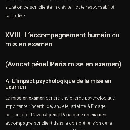
justifient pas une qualification pénale.
XVII. La mise en examen dans les
dossiers complexes
(Avocat pénal
Paris
mise en
examen)
A. Infractions financières et économiques
À Paris, la
mise en examen
intervient fréquemment dans
des dossiers d’
infractions financières
, de
droit pénal des
affaires
ou de
criminalité organisée
. Ces
dossiersimpliquent des mécanismes juridiques et
financiers complexes, nécessitant une défense