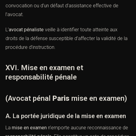
requête en annulation ou par l’exercice de recours
spécifiques devant la
chambre de l’instruction
, lorsque
les conditionslégales prévues à l’article
80-1 du Code de
procédure pénale
ne sont pas réunies. L’
avocat pénal
Paris mise en examen
analyse avec précision la nature
et la consistance desindices invoqués afin de démontrer
leur insuffisance ou leur caractère non concordant.
La jurisprudence admet que l’absence d’indices graves
ou concordants constitue une cause de nullité de la
mise en examen, notamment lorsque celle-ci repose sur
des élémentshypothétiques ou indirects.
B. Les nullités de procédure liées à la mise
en examen