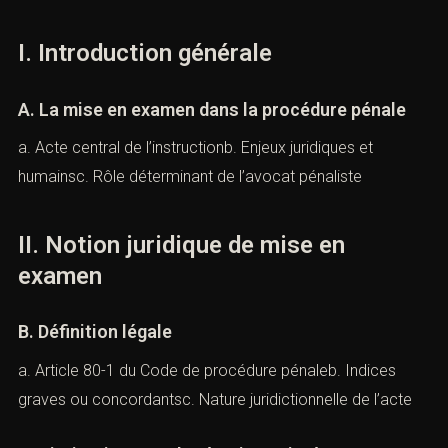
XIX. Conclusion générale
(Avocat pénal
Paris
mise en
examen)
La
mise en examen
constitue une étape procédurale
majeure, sans jamais préjuger de l’issue de l’affaire. Elle
impose une défense pénale experte, réactive et
structurée. Face auxenjeux juridiques, personnels et
professionnels qu’elle emporte, l’assistance d’un
avocat
pénal Paris mise en examen
expérimenté est
indispensable. Le
Cabinet ACI
,
exclusivement dédié au droit pénal, met son expertise,
sa rigueur juridique et sa connaissance approfondie des