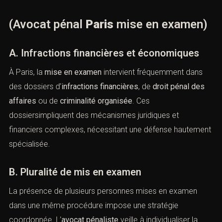
examen)
A. La portée juridique de la mise en examen
La
mise en examen
n’emporte aucune reconnaissance
de
responsabilité pénale
. Elle constitue un acte de
procédure destiné à permettre la poursuite de
l’instruction dans lerespect du contradictoire. Cette
distinction est essentielle pour éviter toute confusion
avec une condamnation anticipée.
B. La qualification pénale en débat
La mise en examen ouvre un débat juridique sur la
qualification des faits. L’
avocat pénal Paris mise en
examen
intervient afin de démontrer que certains faits
relèvent d’uncontentieux civil ou disciplinaire et ne