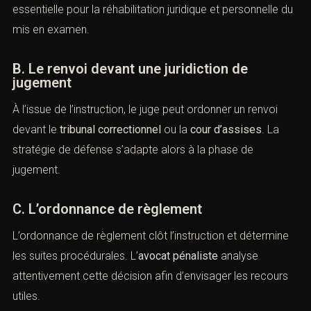
B. Le contrôle du refus d’actes
En cas de refus, l’
avocat pénal Paris mise en examen
peut exercer un recours devant la
chambre de
l’instruction
, garantissant ainsi l’effectivité des droits de
la défense.
XI. La fin de la mise en examen
(Avocat pénal
Paris
mise en
examen)
A. Le non-lieu
Le
non-lieu
met fin à la mise en examen lorsque les
charges sont insuffisantes. Il constitue une décision