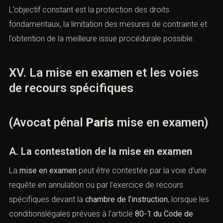
B. La protection de la réputation
L’
avocat pénal Paris mise en examen
agit pour limiter les
atteintes médiatiques et rappeler le caractère non
définitif de la mise en examen.
XIII. La stratégie globale du Cabinet
ACI
(Avocat pénal
Paris
mise en
examen)
Le
Cabinet ACI
, avocat pénaliste à Paris, adopte une
stratégie globale et anticipative dès la
mise en examen
.
Chaque dossier fait l’objet d’une analyse approfondie