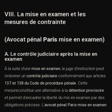
B. L’importance de l’expérience locale
La connaissance des pratiques des juridictions
parisiennes constitue un atout stratégique.
C. Le rôle du Cabinet ACI
Le
Cabinet ACI
, avocat pénaliste à Paris, assure une
défense rigoureuse, indépendante et exclusivement
pénale.
Prendre rendez-vous
VIII. La mise en examen et les
mesures de contrainte
(Avocat pénal
Paris
mise en
examen)
Vous recherchez un avocat spécialisé en droit pénal ? Laissez-