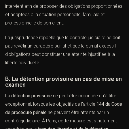
nous vos coordonnées et nous vous contacterons.
A. Le contrôle judiciaire après la mise en
examen
om *
À la suite d’une
mise en examen
, le juge d’instruction
peut ordonner un
contrôle judiciaire
conformément aux
articles
137 et 138 du Code de procédure pénale
. Cette
ail *
mesureconstitue une alternative à la
détention
provisoire
et permet d’encadrer la liberté du mis en
examen par des obligations précises. L’
avocat pénal
eu de l'infraction ou tribunal compétent *
Paris mise en examen
intervient afin de proposer des obligations
proportionnées et adaptées à la situation personnelle,
éléphone *
familiale et professionnelle de son client.
La jurisprudence rappelle que le contrôle judiciaire ne
jet de la prise de contact