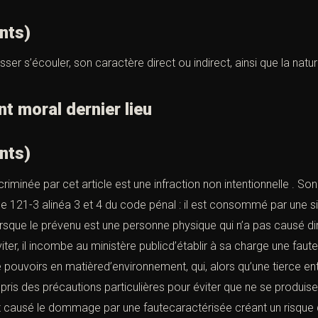
ants)
isser s’écouler, son caractère direct ou indirect, ainsi que la na
 moral dernier lieu
ants)
ncriminée par cet article est une infraction non intentionnelle . 
cle 121-3 alinéa 3
et 4 du code pénal
: il est consommé par une s
que le prévenu est une personne physique qui n’a pas causé di
er, il incombe au ministère publicd’établir à sa charge une faute 
de pouvoirs en matièred’environnement, qui, alors qu’une tierce en
s pris des précautions particulières pour éviter que ne se produi
t causé le dommage par une fautecaractérisée créant un risque d’