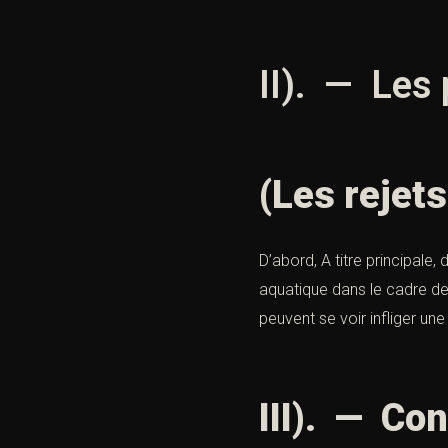
II). — Les
(Les rejets
D’abord, A titre principal
aquatique dans le cadre d
peuvent se voir infliger u
III). — Co