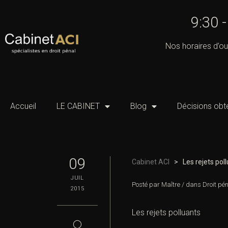
9:30 
Nos horaires d’ou
Accueil
LE CABINET
Blog
Décisions obt
09
Cabinet ACI
>
Les rejets pol
JUIL
Posté par
Maître
/
dans
Droit pé
2015
Les rejets polluants
◯