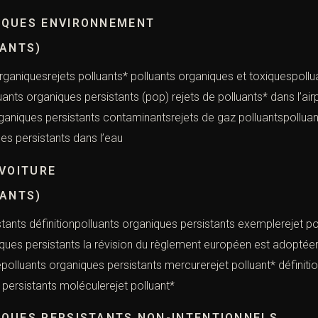
IQUES ENVIRONNEMENT
UANTS)
organiquesrejets polluants* polluants organiques et toxiquespoll
ants organiques persistants (pop) rejets de polluants* dans l’air
niques persistants contaminantsrejets de gaz polluantspolluants
es persistants dans l’eau
 VOITURE
UANTS)
tants définitionpolluants organiques persistants exemplerejet po
iques persistants la révision du règlement européen est adoptéer
epolluants organiques persistants mercurerejet polluant* définit
 persistants moléculerejet polluant*
QUES PERSISTANTS NON-INTENTIONNELS