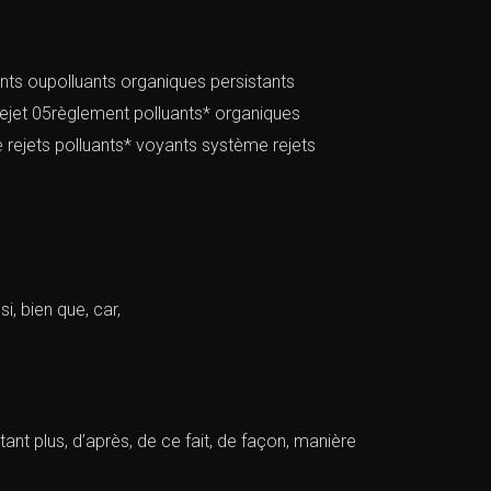
ants oupolluants organiques persistants
rsrejet 05règlement polluants* organiques
e rejets polluants* voyants système rejets
i, bien que, car,
tant plus, d’après, de ce fait, de façon, manière