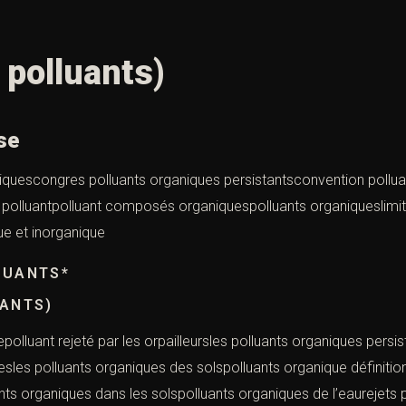
 polluants)
se
iquescongres polluants organiques persistantsconvention polluan
t polluantpolluant composés organiquespolluants organiqueslimita
ue et inorganique
LUANTS*
UANTS)
polluant rejeté par les orpailleursles polluants organiques per
uesles polluants organiques des solspolluants organique définiti
ts organiques dans les solspolluants organiques de l’eaurejets p