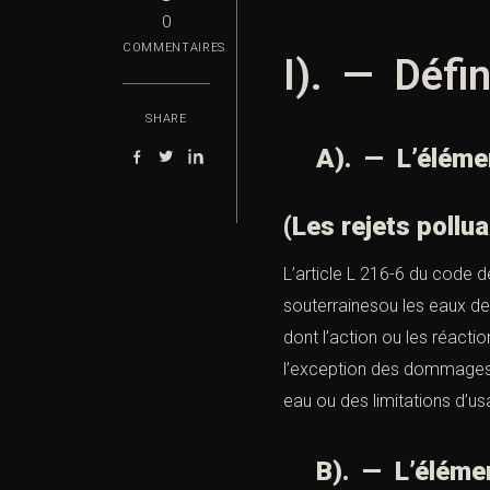
0
COMMENTAIRES
I). — Défin
SHARE
A). — L’élément 
(Les rejets pollu
L’article L 216-6 du code 
souterrainesou les eaux de
dont l’action ou les réacti
l’exception des dommages
eau ou des limitations d’u
B). — L’élément