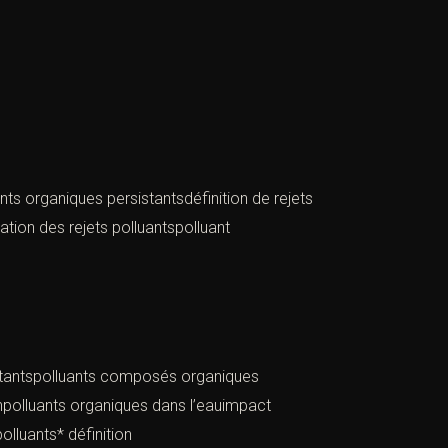
ts organiques persistantsdéfinition de rejets
tion des rejets polluantspolluant
sistantspolluants composés organiques
onpolluants organiques dans l’eauimpact
olluants* définition