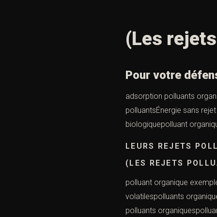
(Les rejets
Pour votre défen
adsorption polluants organ
polluantsÉnergie sans reje
biologiquepolluant organiq
LEURS REJETS POL
(LES REJETS POLL
polluant organique exemple
volatilespolluants organiq
polluants organiquespolluan