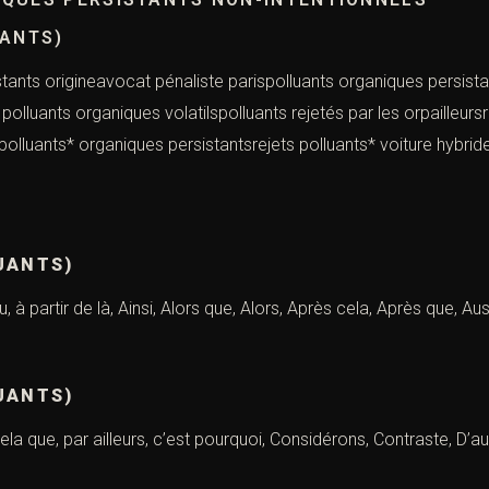
UANTS)
stants origineavocat pénaliste parispolluants organiques persist
* polluants organiques volatilspolluants rejetés par les orpailleu
olluants* organiques persistantsrejets polluants* voiture hybrid
UANTS)
 à partir de là, Ainsi, Alors que, Alors, Après cela, Après que, Auss
UANTS)
cela que, par ailleurs, c’est pourquoi, Considérons, Contraste, D’au