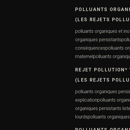
POLLUANTS ORGAN
(LES REJETS POLL
polluants organiques et in
organiques persistantspollu
conséquencespolluants orga
maternelpolluants organiqu
REJET POLLUTION*
(LES REJETS POLL
polluants organiques persis
explicationpolluants organ
organiques persistants list
lourdspolluants organiques
POLLUANTS ORGANI