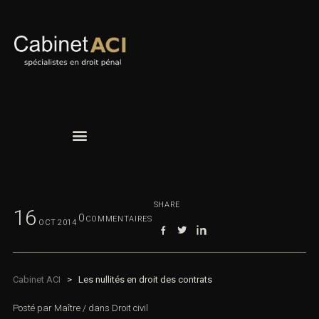
SHARE
16
0
COMMENTAIRES
OCT
2014
Cabinet ACI
>
Les nullités en droit des contrats
Posté par
Maître
/
dans
Droit civil