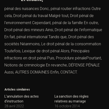
pénal des nuisances
Donc,
pénal routier infractions
Outre
cela,
Droit pénal du travail
Malgré tout,
Droit pénal de
l’environnement
Cependant,
pénal de la famille
En outre,
Droit pénal des mineurs
Ainsi,
Droit pénal de l’informatique
En fait,
pénal international
Tandis que,
Droit pénal des
sociétés
Néanmoins,
Le droit pénal de la consommation
Toutefois,
Lexique de droit pénal
Alors,
Principales
infractions en droit péna
l
Puis, Procédure pénalePourtant,
Notions de criminologie
En revanche,
DÉFENSE PÉNALE
Aussi,
AUTRES DOMAINES
Enfin,
CONTACT
.
Articles similaires
L’annulation des actes
La sanction des règles
d’instruction
relatives au mariage
28 avril 2022
16 octobre 2014