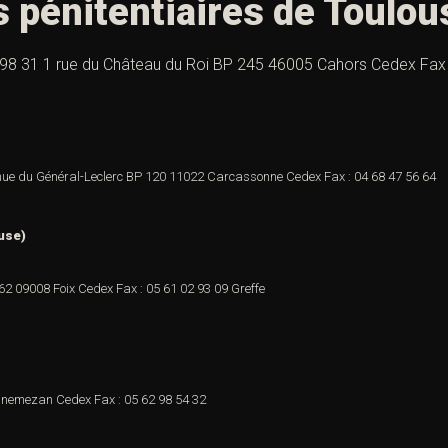
 pénitentiaires de Toulou
5 98 31 1 rue du Château du Roi BP 245 46005 Cahors Cedex Fax 
nue du Général-Leclerc
BP 120
11022 Carcassonne Cedex
Fax : 04 68 47 56 64
use)
 62
09008 Foix Cedex
Fax : 05 61 02 93 09 Greffe
nnemezan Cedex
Fax : 05 62 98 54 32