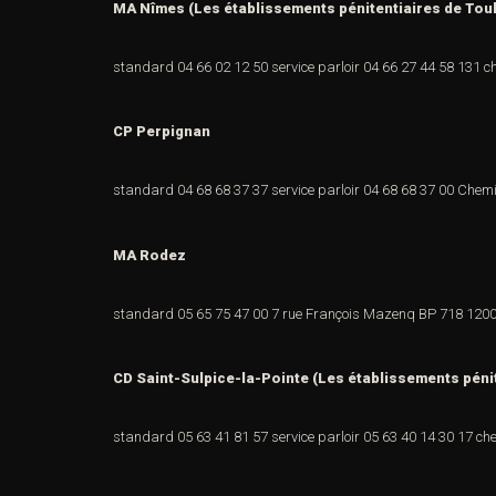
MA Nîmes (Les établissements pénitentiaires de Tou
standard 04 66 02 12 50
service parloir 04 66 27 44 58
131 c
CP Perpignan
standard 04 68 68 37 37
service parloir 04 68 68 37 00
Chemi
MA Rodez
standard 05 65 75 47 00
7 rue François Mazenq
BP 718
1200
CD Saint-Sulpice-la-Pointe (Les établissements péni
standard 05 63 41 81 57
service parloir 05 63 40 14 30
17 ch