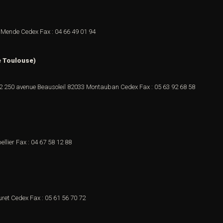
 Mende Cedex
Fax : 04 66 49 01 94
e Toulouse)
62
250 avenue Beausoleil
82033 Montauban Cedex
Fax : 05 63 92 68 58
ellier
Fax : 04 67 58 12 88
uret Cedex
Fax : 05 61 56 70 72