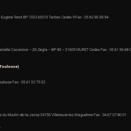
e Eugène Tenot
BP 1332
65013 Tarbes Cedex 9
Fax : 05 62 93 38 94
anielle Casanova – ZA Segla – BP 85 –
31605 MURET Cedex
Fax : 05 61 56 68 
 Toulouse)
oulouse
Fax : 05 61 32 75 32
e du Moulin-de-la-Jasse
34753 Villeneuve-les-Maguelone
Fax : 04 67 07 80 01
t