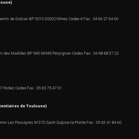
louse)
hemin de Grézan
BP 3010
30002 Nîmes Cedex 6
Fax : 04 66 27 64 60
n des Mailloles
BP 945
66945 Perpignan Cedex
Fax : 04 68 68 37 22
7 Rodez Cedex
Fax : 05 65 75 47 01
tentiaires de Toulouse)
emin Les Pescayres
81370 Saint-Sulpice-la-Pointe
Fax : 05 63 41 84 60