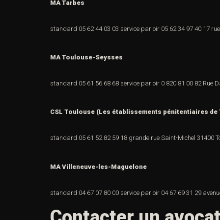
MA Tarbes
standard 05 62 44 03 03
service parloir 05 62 34 97 40
17 ru
MA
Toulouse-Seysses
standard 05 61 56 68 68
service parloir 0
820 81 00 82
Rue D
CSL Toulouse (Les établissements pénitentiaires de
standard 05 61 52 82 59
18 grande rue Saint-Michel
31400 T
MA Villeneuve-les-Maguelone
standard 04 67 07 80 00
service parloir 04 67 69 31 29
avenu
Contacter un avoca