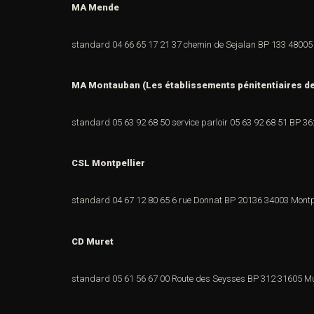
MA Mende
standard 04 66 65 17 21
37 chemin de Sejalan
BP 133
48005
MA
Montauban (Les établissements pénitentiaires d
standard 05 63 92 68 50
service parloir 05 63 92 68 51
BP 3
CSL Montpellier
standard 04 67 12 80 65
6 rue Donnat
BP 20136
34003 Montp
CD Muret
standard 05 61 56 67 00
Route des Seysses
BP 312
31605 M