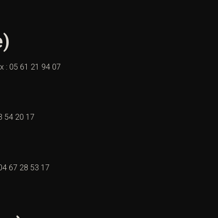
e)
x : 05 61 21 94 07
3 54 20 17
 04 67 28 53 17