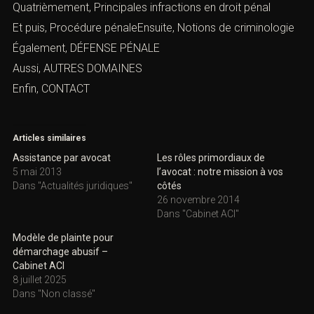
Quatrièmement,
Principales infractions en droit péna
l
Et puis, Procédure pénaleEnsuite,
Notions de criminologie
Également,
DÉFENSE PÉNALE
Aussi,
AUTRES DOMAINES
Enfin,
CONTACT
Articles similaires
Assistance par avocat
Les rôles primordiaux de
5 mai 2013
l’avocat : notre mission à vos
Dans "Actualités juridiques"
côtés
26 novembre 2014
Dans "Cabinet ACI"
Modèle de plainte pour
démarchage abusif –
Cabinet ACI
8 juillet 2025
Dans "Non classé"