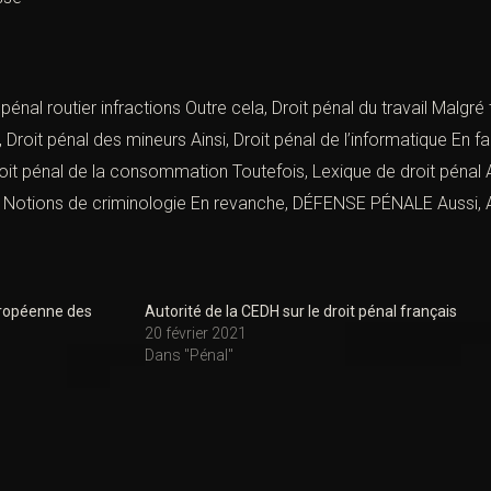
,
,
pénal routier infractions
Outre cela,
Droit pénal du travail
Malgré 
,
Droit pénal des mineurs
Ainsi,
Droit pénal de l’informatique
En fa
roit pénal de la consommation
Toutefois,
Lexique de droit pénal
A
,
Notions de criminologie
En revanche,
DÉFENSE PÉNALE
Aussi,
uropéenne des
Autorité de la CEDH sur le droit pénal français
20 février 2021
Dans "Pénal"