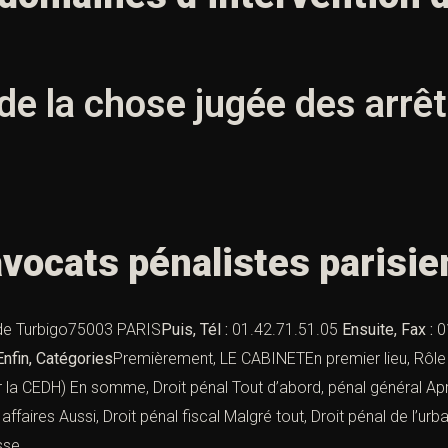
 de la chose jugée des arrê
avocats pénalistes parisi
 de Turbigo75003 PARIS
Puis, Tél :
01.42.71.51.05
Ensuite, Fax :
0
Enfin, Catégories
Premièrement, LE CABINETEn premier lieu,
Rôle
ar la CEDH) En somme,
Droit pénal
Tout d’abord,
pénal général
Apr
affaires
Aussi,
Droit pénal fiscal
Malgré tout,
Droit pénal de l’ur
sse