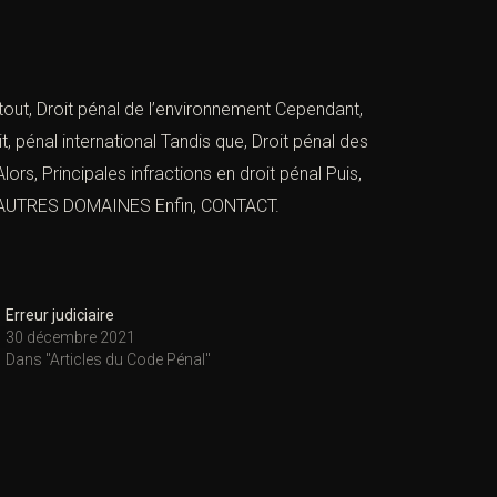
tout,
Droit pénal de l’environnement
Cependant,
it,
pénal international
Tandis que,
Droit pénal des
lors,
Principales infractions en droit péna
l
Puis,
AUTRES DOMAINES
Enfin,
CONTACT
.
Erreur judiciaire
30 décembre 2021
Dans "Articles du Code Pénal"