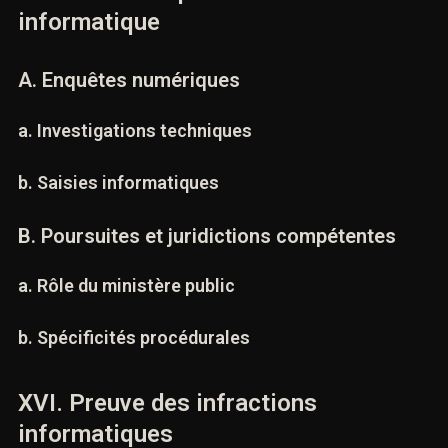
coordonnées et nous vous contacterons.
XV. Procédure pénale en matière
informatique
A. Enquêtes numériques
a. Investigations techniques
b. Saisies informatiques
l'infraction ou tribunal compétent *
B. Poursuites et juridictions compétentes
a. Rôle du ministère public
one *
b. Spécificités procédurales
 la prise de contact