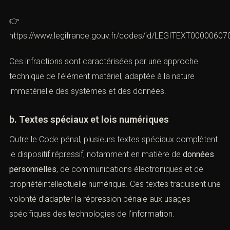
infractions informatiques. Les articles 323-1 à 323-7
répriment notamment l’
accès frauduleux
, le
maintien
frauduleux
, l’
entrave
au fonctionnement d’un système
, l’
altération de données
et la
participation à un groupement
en vue de commettre
ces infractions
👉
https://www.legifrance.gouv.fr/codes/id/LEGITEXT0000060
Ces infractions sont caractérisées par une approche
technique de l’élément matériel, adaptée à la nature
immatérielle des systèmes et des données.
b. Textes spéciaux et lois numériques