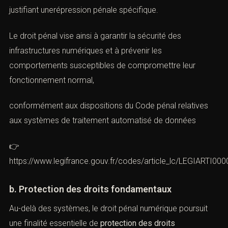
La première finalité du droit pénal de l’informatique est la
protection des systèmes d’information
, devenus
essentiels au fonctionnement des entreprises, des
administrations etdes services publics. Toute atteinte à
l’intégrité, à la disponibilité ou à la confidentialité de ces
systèmes est susceptible de provoquer des
perturbations majeures, justifiant unerépression pénale
spécifique.
Le droit pénal vise ainsi à garantir la sécurité des
infrastructures numériques et à prévenir les
comportements susceptibles de compromettre leur
fonctionnement normal,
conformément aux dispositions du Code pénal relatives
aux systèmes de traitement automatisé de données