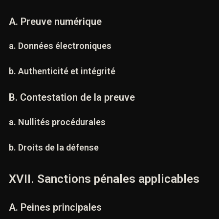
XVI. Preuve des infractions
informatiques
A. Preuve numérique
a. Données électroniques
b. Authenticité et intégrité
B. Contestation de la preuve
ien font
a. Nullités procédurales
b. Droits de la défense
XVII. Sanctions pénales applicables