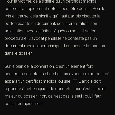
certificat médical et l’incapacité totale de travail
occupent une place centrale, non parce qu’ils résument
toute l’affaire, mais parce qu’ils influencent fortement la
qualification et la perception judiciaire du dossier. Le
Code pénal attache en effet une importance particulière
au seuil d’incapacité, notamment à travers les
articles
222-11
et
222-13
.
Pour la victime, cela signifie qu’un certificat médical
cohérent et rapidement obtenu peut être décisif. Pour le
mis en cause, cela signifie qu’il faut parfois discuter la
portée exacte du document, son interprétation, son
articulation avec les faits allégués ou son utilisation
procédurale. L’avocat pénaliste ne conteste pas un
document médical par principe ; il en mesure la fonction
dans le dossier.