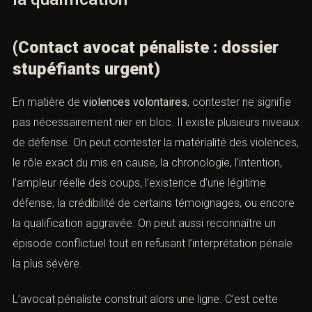
Pour une page de conversion, cela impose un ton
particulier : ni dramatisation artificielle, ni banalisation. Le
lecteur doit comprendre que le cabinet sait traiter les
dossiers de conflit familial, de couple ou de séparation
avec la rigueur d’un pénaliste, sans naïveté et sans
hystérisation.
XI. Contester les faits, l’intention ou
la qualification
(Contact avocat pénaliste : dossier
stupéfiants urgent)
En matière de
violences volontaires
, contester ne
signifie pas nécessairement nier en bloc. Il existe