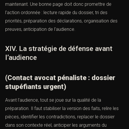
Dès le premier contact, l’avocat pénaliste identifie la
procédure en cours : audition libre, garde à vue,
convocation, comparution immédiate, plainte simple,
instruction possible, audience déjà fixée. Il vérifie ensuite
l’urgence, les délais, les pièces manquantes, la
qualification envisagée et les risques immédiats. Enfin, il
décide de la première stratégie utile.
Cette approche concrète est au cœur de la conversion.
Le lecteur ne veut pas seulement savoir que le cabinet
est “compétent”. Il veut comprendre ce qui sera fait
pour lui maintenant. Une bonne page doit donc
promettre de l’action ordonnée : lecture rapide du
dossier, tri des priorités, préparation des déclarations,
organisation des preuves, anticipation de l’audience.