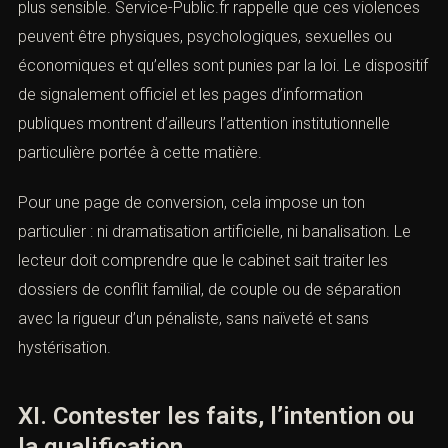
pénale. Le
Code pénal
prévoit de nombreuses
circonstances aggravantes, notamment lorsque la
victime est un mineur, une personne vulnérable, un
ascendant, une personne dépositaire de l’autorité
publique, ou lorsque les faits sont commis par le
conjoint, le concubin ou le partenaire lié par un pacte civil
de solidarité.
Dans les violences conjugales, le contentieux est encore
plus sensible. Service-Public.fr rappelle que ces
violences peuvent être physiques, psychologiques,
sexuelles ou économiques et qu’elles sont punies par la
loi. Le dispositif de signalement officiel et les pages
d’information publiques montrent d’ailleurs l’attention
institutionnelle particulière portée à cette matière.