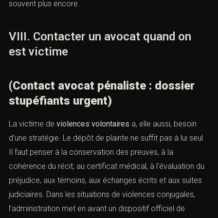
Le contact rapide permet aussi de protéger le client
contre les erreurs périphériques : discussions avec la
partie adverse, pression familiale, messages sur les
réseaux sociaux, tentative maladroite de “régler” l’affaire
sans cadre juridique. Dans un dossier pénal, le silence
désordonné est mauvais, mais la parole incontrôlée l’est
souvent plus encore.
VIII. Contacter un avocat quand on
est victime
(Contact avocat pénaliste : dossier
stupéfiants urgent)
La victime de
violences volontaires
a, elle aussi, besoin