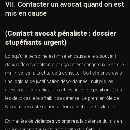
immédiate pour
violences volontaires
, contactez un
contacterons.
avocat pénaliste avant l’audience, pas après. L’après-
judgment n’est plus du conseil stratégique, c’est du
rattrapage.
Nom *
VII. Contacter un avocat quand on
est mis en cause
Email *
(Contact avocat pénaliste : dossier
Lieu de l'infraction ou tribunal compétent *
stupéfiants urgent)
Lorsqu’une personne est mise en cause, elle a souvent
Téléphone *
deux réflexes contraires et également dangereux. Soit
elle minimise les faits et tarde à consulter. Soit elle entre
dans une logique de justification désordonnée, multiplie