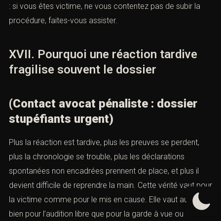
La victime ne doit pas disparaître derrière la seule
question de la répression. Elle a droit à une stratégie de
réparation. Cela suppose de penser la constitution de
partie civile, le chiffrage du préjudice, la cohérence des
pièces médicales et la qualité de la présentation du
dossier à l’audience. Dans certains contextes,
notamment conjugaux, il faut également articuler la
procédure pénale avec les mesures de protection et les
démarches urgentes.
Le rôle de l’avocat pénaliste est donc double : obtenir
une lecture juste des faits et donner à la victime un
véritable statut procédural. Là encore, l’article doit parler
conversion : si vous êtes victime, ne vous contentez pas
de subir la procédure, faites-vous assister.