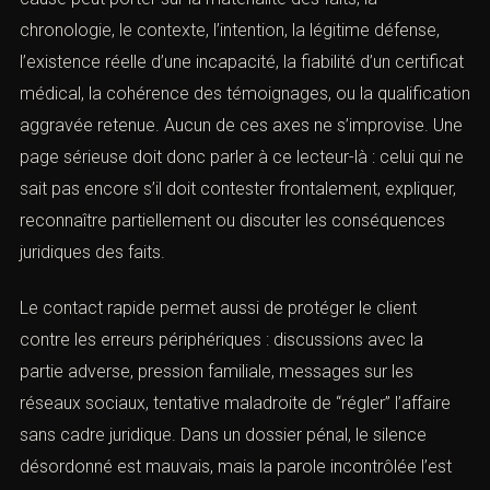
Objet de la prise de contact
les messages, les explications et les prises de position.
Dans les deux cas, elle affaiblit sa défense. Le premier
rôle de l’avocat pénaliste consiste alors à stabiliser la
situation.
En matière de
violences volontaires
, la défense du mis
en cause peut porter sur la matérialité des faits, la
chronologie, le contexte, l’intention, la légitime défense,
l’existence réelle d’une incapacité, la fiabilité d’un
certificat médical, la cohérence des témoignages, ou la
Combien font
qualification aggravée retenue. Aucun de ces axes ne
s’improvise. Une page sérieuse doit donc parler à ce
lecteur-là : celui qui ne sait pas encore s’il doit contester
frontalement, expliquer, reconnaître partiellement ou
discuter les conséquences juridiques des faits.