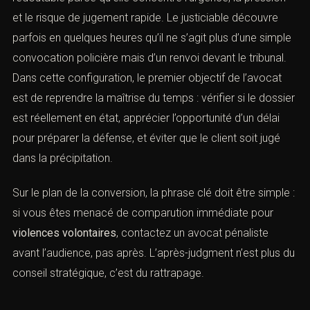
moins six mois en enquête de flagrance, et qu’elle ne
s’applique ni aux crimes ni aux contraventions.
Pour les
violences volontaires
, cette procédure est
redoutable parce qu’elle concentre l’urgence, la pression
et le risque de jugement rapide. Le justiciable découvre
parfois en quelques heures qu’il ne s’agit plus d’une
simple convocation policière mais d’un renvoi devant le
tribunal. Dans cette configuration, le premier objectif de
l’avocat est de reprendre la maîtrise du temps : vérifier si
Prendre rendez-vous
le dossier est réellement en état, apprécier l’opportunité
d’un délai pour préparer la défense, et éviter que le client
soit jugé dans la précipitation.
Sur le plan de la conversion, la phrase clé doit être
simple : si vous êtes menacé de comparution
Vous recherchez un avocat spécialisé en droit pénal ?
Laissez-nous vos coordonnées et nous vous