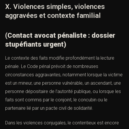
Sur le plan de la conversion, c’est un élément fort :
beaucoup de lecteurs cherchent un avocat au moment
où apparaît un certificat médical ou une ITT. L’article doit
répondre à cette inquiétude concrète : oui, c’est un point
majeur du dossier ; non, ce n’est pas le seul ; oui, il faut
consulter rapidement.
X. Violences simples, violences
aggravées et contexte familial
(Contact avocat pénaliste : dossier
stupéfiants urgent)
Le contexte des faits modifie profondément la lecture