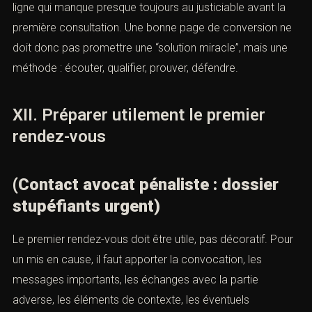
plusieurs niveaux de défense. On peut contester la
matérialité des violences, le rôle exact du mis en cause,
la chronologie, l’intention, l’ampleur réelle des coups,
l’existence d’une légitime défense, la crédibilité de
certains témoignages, ou encore la qualification
aggravée. On peut aussi reconnaître un épisode
conflictuel tout en refusant l’interprétation pénale la plus
sévère.
L’avocat pénaliste construit alors une ligne. C’est cette
ligne qui manque presque toujours au justiciable avant la
première consultation. Une bonne page de conversion
ne doit donc pas promettre une “solution miracle”, mais
une méthode : écouter, qualifier, prouver, défendre.