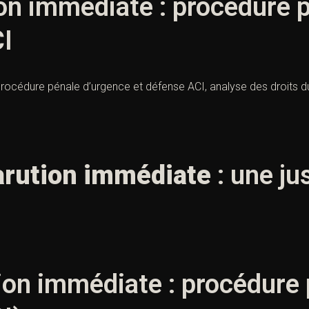
n immédiate : procédure p
I
océdure pénale d’urgence et défense ACI, analyse des droits du
rution immédiate
: une ju
on immédiate : procédure 