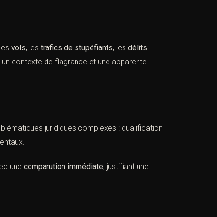
 les
vols
, les
trafics de stupéfiants
, les
délits
t un contexte de flagrance et une apparente
lématiques juridiques complexes : qualification
mentaux.
vec une
comparution immédiate
, justifiant une