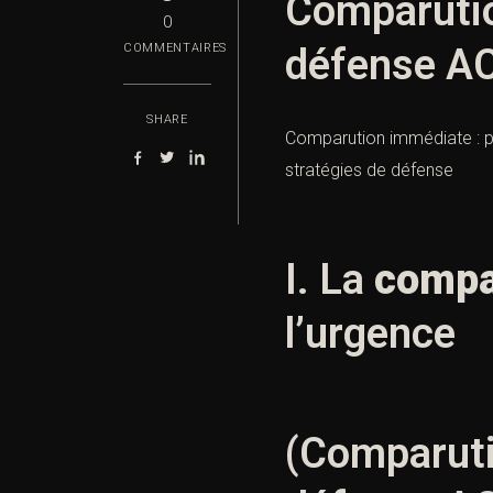
Comparutio
0
défense AC
COMMENTAIRES
SHARE
Comparution immédiate : pr
stratégies de défense
I. La
compa
l’urgence
(Comparuti