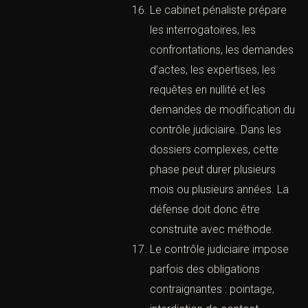
charge familiale ou
démarches de réparation
peuvent être utiles. Elles ne
remplacent pas la défense
au fond, mais elles
permettent au tribunal
d’apprécier la situation
globale du prévenu.
IV. Instruction, mise en examen et
contrôle judiciaire
<h2>(Cabinet d’avocats pénalistes à Paris – Défense
pénale immédiate)</h2>
Certains dossiers donnent