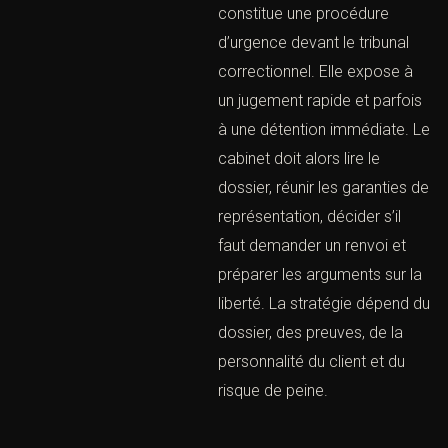
observations.
CETTE PRÉSENCE EST
DÉTERMINANTE, CAR
LES PREMIÈRES
DÉCLARATIONS
PEUVENT INFLUENCER
LA SUITE DE LA
PROCÉDURE.
L’audition libre doit
également être prise au
sérieux. Elle donne parfois
l’impression d’une mesure
simple, mais les
déclarations sont
consignées et peuvent être
utilisées ultérieurement.
Avant une audition libre, le
cabinet prépare la