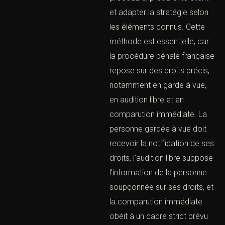
SÉRIEUSE N’EST
JAMAIS DE
PROMETTRE UN
RÉSULTAT.
Il s’agit d’identifier les
leviers juridiques, les
risques, les faiblesses du
dossier, les preuves
disponibles et les
démarches utiles. Le
cabinet doit expliquer
clairement la procédure,
préparer le client et adapter
la stratégie selon les
éléments connus. Cette
méthode est essentielle,
car la procédure pénale