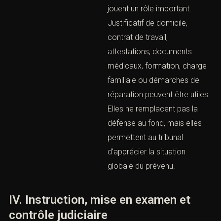
menaces, vols,
escroqueries, abus de
confiance, stupéfiants,
délits routiers, harcèlement,
cybercriminalité ou
infractions économiques.
Une audience
correctionnelle ne se
prépare pas le jour même.
Elle suppose une lecture
complète du dossier, une
analyse juridique, la réunion
des pièces utiles et la
préparation de la plaidoirie.
Le cabinet peut intervenir
pour demander une relaxe,