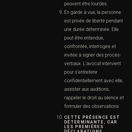
immédiate)
L’urgence pénale est l’un
des domaines les plus
importants pour un
cabinet
d’avocats pénalistes à
Paris
. Une garde à vue peut
débuter à tout moment.
Une audition libre peut être
fixée rapidement. Une
comparution immédiate
peut avoir lieu le jour même
du déferrement. Dans ces
situations, les délais sont