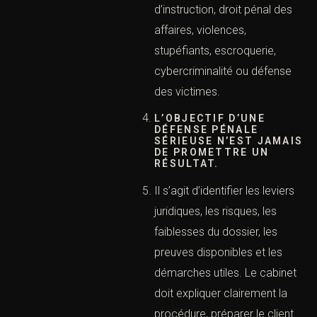
juridictions spécialisées et
services d’enquête. Un
cabinet d’avocats
pénalistes doit donc être
capable d’intervenir dans
des contextes très
différents : urgence de
garde à vue, audience
correctionnelle, procédure
d’instruction, droit pénal des
affaires, violences,
stupéfiants, escroquerie,
cybercriminalité ou défense
des victimes.
L’OBJECTIF D’UNE
DÉFENSE PÉNALE