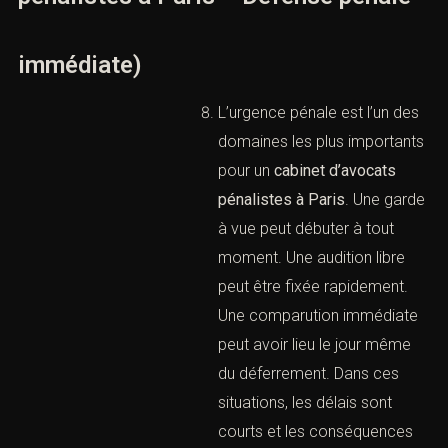
qu’il risque, ce qu’il peut dire,
ce qu’il peut contester et
quelles pièces doivent être
réunies. Une bonne défense
pénale repose sur la clarté.
L’avocat doit expliquer sans
dramatiser, rassurer sans
promettre, et conseiller
sans complaisance.
II. L’urgence pénale : garde à vue,
audition libre et comparution
immédiate (Cabinet d’avocats
pénalistes à Paris – Défense pénale