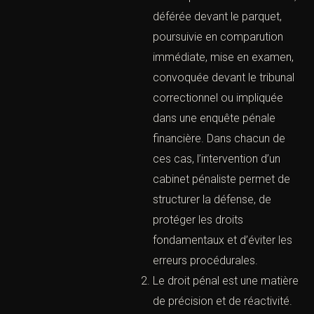
face à une situation urgente,
sensible ou techniquement
complexe. La personne
concernée peut être placée
en garde à vue, convoquée
au commissariat, déférée
devant le parquet,
poursuivie en comparution
immédiate, mise en
examen, convoquée devant
le tribunal correctionnel ou
impliquée dans une enquête
pénale financière. Dans
chacun de ces cas,
l’intervention d’un cabinet
at spécialisé en droit pénal ? Laissez-nous vos coordonnées et