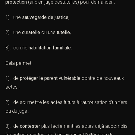
protection
(ancien juge destutelles) pour demander :
1). une
sauvegarde de justice
,
2). une
curatelle
ou une
tutelle
,
3). ou une
habilitation familiale
.
Cela permet :
1). de
protéger le parent vulnérable
contre de nouveaux
actes ;
2). de soumettre les actes futurs à l’autorisation d’un tiers
ou du juge ;
3). de
contester
plus facilement les actes déjà accomplis
(donations, ventes, etc.) en invoquant l’altération du