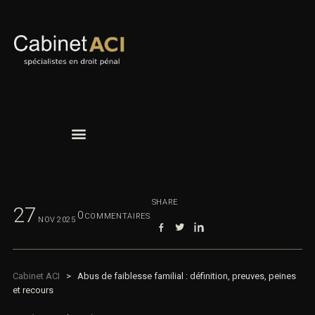
SHARE
27
0
COMMENTAIRES
NOV
2025
Cabinet ACI
>
Abus de faiblesse familial : définition, preuves, peines
et recours