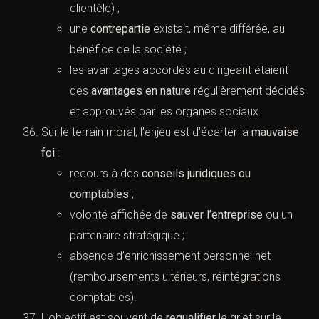
clientèle) ;
une
contrepartie
existait, même différée, au
bénéfice de la société ;
les avantages accordés au dirigeant étaient
des
avantages en nature
régulièrement décidés
et approuvés par les organes sociaux.
Sur le terrain moral, l’enjeu est d’écarter la
mauvaise
foi
:
recours à des
conseils juridiques ou
comptables
;
volonté affichée de
sauver l’entreprise
ou un
partenaire stratégique ;
absence d’enrichissement personnel net
(remboursements ultérieurs, réintégrations
comptables).
L’objectif est souvent de
requalifier
le grief sur le