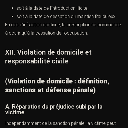
La
violation de domicile
étant un délit, l’action publique
se prescrit par
six ans
, conformément à l’article 8 du
Code de procédure pénale :
https://www.legifrance.gouv.fr/codes/article_lc/LEGIARTI0
B. Point de départ de la prescription
Le point de départ du délai correspond :
soit à la date de l’introduction illicite,
soit à la date de cessation du maintien frauduleux.
En cas d’infraction continue, la prescription ne
commence à courir qu’à la cessation de l’occupation.
XII. Violation de domicile et