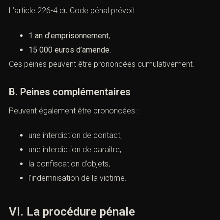
sanctions et défense pénale)
A. Peines principales
L’article 226-4 du Code pénal prévoit :
1 an d’emprisonnement
,
15 000 euros d’amende
.
Ces peines peuvent être prononcées cumulativement.
B. Peines complémentaires
Peuvent également être prononcées :
une interdiction de contact,
une interdiction de paraître,
la confiscation d’objets,
 recherchez un avocat spécialisé en droit pénal ? Laissez-nou