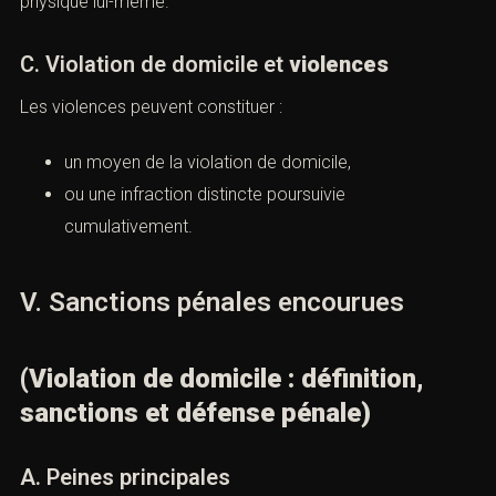
L’atteinte à la vie privée (article 226-1 du Code pénal)
sanctionne la captation ou diffusion d’éléments privés,
tandis que la
violation de domicile
protège l’espace
physique lui-même.
C. Violation de domicile et
violences
Les violences peuvent constituer :
un moyen de la violation de domicile,
ou une infraction distincte poursuivie
cumulativement.
V. Sanctions pénales encourues
(Violation de domicile : définition,