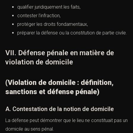
B. Rôle de l’avocat pénaliste
L’avocat pénaliste intervient dès l’enquête pour :
qualifier juridiquement les faits,
contester l’infraction,
protéger les droits fondamentaux,
préparer la défense ou la constitution de partie
civile.
mbien font
VII. Défense pénale en matière de
violation de domicile
(Violation de domicile : définition,
sanctions et défense pénale)