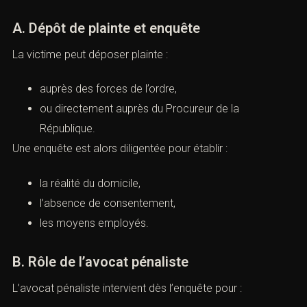
coordonnées et nous vous contacterons.
l’indemnisation de la victime.
VI. La procédure pénale
*
A. Dépôt de plainte et enquête
La victime peut déposer plainte :
 *
auprès des forces de l’ordre,
ou directement auprès du Procureur de la
de l'infraction ou tribunal compétent *
République.
Une enquête est alors diligentée pour établir :
phone *
la réalité du domicile,
l’absence de consentement,
les moyens employés.
 de la prise de contact