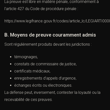
A. Charge et administration de la preuve
La preuve de la
violation de domicile
repose sur la
démonstration cumulative :
de l’existence d’un domicile,
de l’absence de consentement,
de l’utilisation de manœuvres, menaces, voies de
fait ou contrainte.
La preuve est libre en matière pénale, conformément à
l’article 427 du Code de procédure pénale :
https://www.legifrance.gouv.fr/codes/article_lc/LEGIARTI0
B. Moyens de preuve couramment admis
Sont régulièrement produits devant les juridictions :