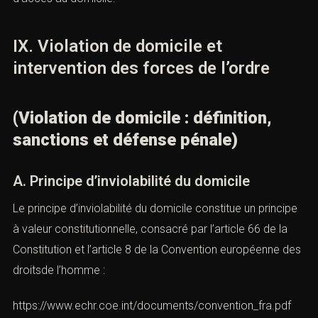
87.215), la Cour de cassation a confirmé la
condamnation d’un époux entré au domicile de son
épouse après séparation, en dépit de son statut marital.
Lien :
https://www.legifrance.gouv.fr/juri/id/JURITEXT00002473765
Le lien conjugal ne confère aucun droit automatique
d’accès au domicile.
IX. Violation de domicile et
intervention des forces de l’ordre
(Violation de domicile : définition,
sanctions et défense pénale)