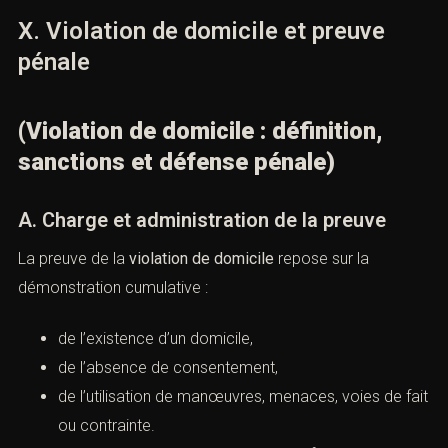
flagrance (article 53 du Code de procédure pénale
:
https://www.legifrance.gouv.fr/codes/article_lc/LEGI
commission rogatoire,
autorisation judiciaire,
péril imminent.
À défaut, l’intervention peut être qualifiée d’irrégulière et
entraîner des
nullités de procédure
.
X. Violation de domicile et preuve
pénale
(Violation de domicile : définition,
sanctions et défense pénale)