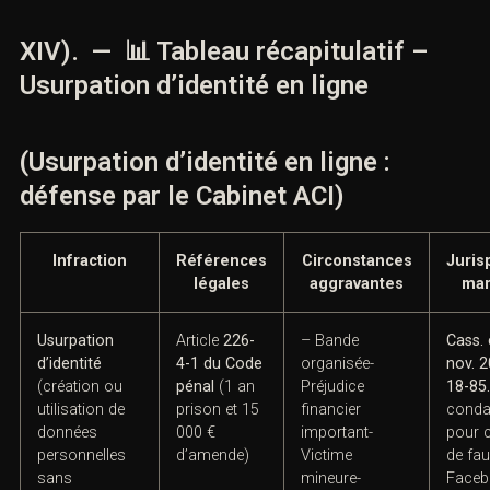
expérimenté
s’avère indispensable.
Le
Cabinet Aci, avocats pénalistes à Paris
, offre une
expertise unique en matière de cybercriminalité,
garantissant la défense des droits desvictimes et des
mis en cause.
XIV). — 📊 Tableau récapitulatif –
Usurpation d’identité en ligne
(Usurpation d’identité en ligne :
défense par le Cabinet ACI)
Infraction
Références
Circonstances
Juris
légales
aggravantes
mar