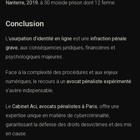
des annonces à caractère sexuel sur Internet a obtenu,
devant la
CA Versailles, 2017
, lacondamnation de
l’auteur à 18 mois de prison avec sursis.
3). Dans une affaire de
phishing
, un fraudeur ayant utilisé
des identifiants bancaires volés a été condamné par le
TGI Nanterre, 2019
, à 30 moisde prison dont 12 ferme.
Conclusion
L’
usurpation d’identité en ligne
est une
infraction pénale
grave
, aux conséquences juridiques, financières et
psychologiques majeures.
Face à la complexité des procédures et aux enjeux
numériques, le recours à un
avocat pénaliste