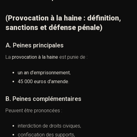
nous vos coordonnées et nous vous contacterons.
IX. Sanctions pénales encourues
om *
(Provocation à la haine : définition,
sanctions et défense pénale)
mail *
A. Peines principales
La
provocation à la haine
est punie de :
ieu de l'infraction ou tribunal compétent *
un an d’emprisonnement
,
45 000 euros d’amende
.
éléphone *
B. Peines complémentaires
Peuvent être prononcées :
bjet de la prise de contact