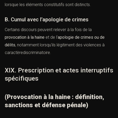
A. Cumul avec l’injure et la diffamation
Les propos haineux peuvent également constituer :
une
injure publique
,
une
diffamation publique
,
infractions prévues par la loi de 1881. Le juge retient
alors la qualification la plus appropriée ou admet un
cumul lorsque les éléments constitutifs sont distincts.
B. Cumul avec l’apologie de crimes
Certains discours peuvent relever à la fois de la
provocation à la haine
et de l’
apologie de crimes ou de
délits
, notamment lorsqu’ils légitiment des violences à
caractèrediscriminatoire.