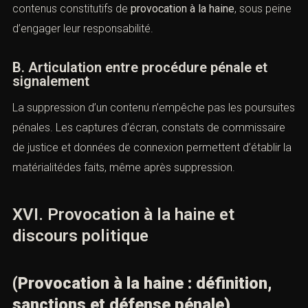
sens de l’article 6 de la LCEN, ce qui limite leur
responsabilité pénale tant qu’elles n’ont pas
connaissance du caractèremanifestement illicite des
contenus :
https://www.legifrance.gouv.fr/loda/article_lc/LEGIARTI000
Une fois notifiées, elles doivent retirer promptement les
contenus constitutifs de
provocation à la haine
, sous
peine d’engager leur responsabilité.
B. Articulation entre procédure pénale et
signalement
La suppression d’un contenu n’empêche pas les
poursuites pénales. Les captures d’écran, constats de
commissaire de justice et données de connexion