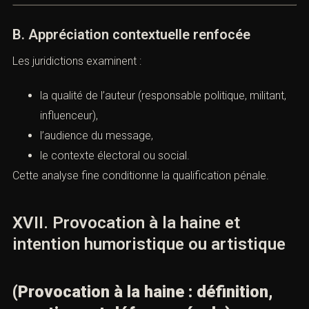
violence
à raison de critères protégés demeurent
pénalement sanctionnables.
La Cour européenne des droits de l’homme rappelle que
la liberté d’expression ne protège pas les discours de
haine (CEDH, Erbakan c. Turquie, 6 juillet 2006) :
https://hudoc.echr.coe.int/
B. Appréciation contextuelle renfocée
Les juridictions examinent :
la qualité de l’auteur (responsable politique, militant,
influenceur),
l’audience du message,