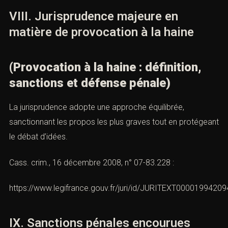
légitimes à cette liberté, dès lors qu’elle porte atteinte
aux droits d’autrui et à l’ordre public.
VIII. Jurisprudence majeure en
matière de provocation à la haine
(Provocation à la haine : définition,
sanctions et défense pénale)
Prendre rendez-vous
La jurisprudence adopte une approche équilibrée,
sanctionnant les propos les plus graves tout en
protégeant le débat d’idées.
Cass. crim., 16 décembre 2008, n° 07-83.228 :
Vous recherchez un avocat spécialisé en droit pénal ? Laissez-
https://www.legifrance.gouv.fr/juri/id/JURITEXT00001994209