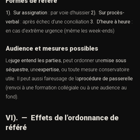
Formes de référé
1). Sur assignation
: par voie d’huissier
2). Sur procès-
verbal
: après échec d’une conciliation
3. D’heure à heure
:
en cas d’extrême urgence (même les week-ends)
Audience et mesures possibles
Le
juge entend les parties
, peut ordonner une
mise sous
séquestre
, une
expertise
, ou toute mesure conservatoire
utile. Il peut aussi faireusage de la
procédure de passerelle
(renvoi à une formation collégiale ou à une audience au
fond).
VI). — Effets de l’ordonnance de
référé