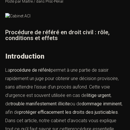
Posté par
Maître
/
dans
Proc-Pénal
Procédure de référé en droit civil : rôle,
conditions et effets
Introduction
La
procédure de référé
permet à une partie de saisir
rapidement un juge pour obtenir une décision provisoire,
sans attendre l’issue d’un procès aufond. Cette voie
d’urgence est souvent utilisée en cas de
litige urgent
,
de
trouble manifestement illicite
ou de
dommage imminent
,
afin de
protéger efficacement les droits des justiciables
.
Dans cet article, notre cabinet d’avocats vous explique
tout ce qu’il faut savoir sur cetteprocédure essentielle