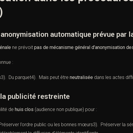
)
onymisation automatique prévue par la 
énale
ne prévoit
pas de mécanisme général d’anonymisation d
onnue :
s3). Du parquet4). Mais peut être
neutralisée
dans les actes dif
la publicité restreinte
ilité de
huis clos
(audience non publique) pour :
 Préserver l’ordre public ou les bonnes mœurs3). Préserver la s