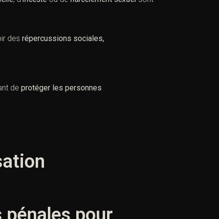
bir des
répercussions sociales,
ant de
protéger les personnes
sation
s pénales pour