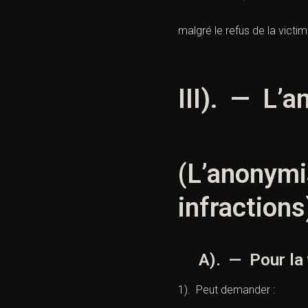
malgré le refus de la vict
III). — L’
(L’anonymi
infractions
A). — Pour la 
1). Peut demander :