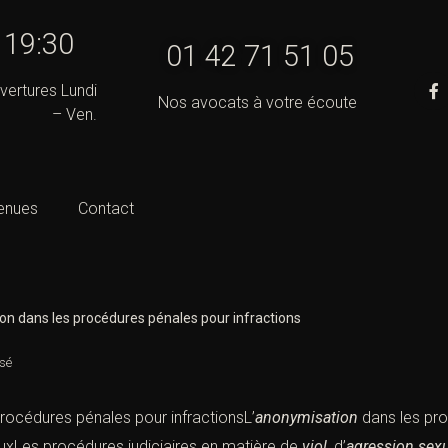
- 19:30
01 42 71 51 05
vertures Lundi
Nos avocats à votre écoute
– Ven.
enues
Contact
on dans les procédures pénales pour infractions
sé
rocédures pénales pour infractionsL’
anonymisation
dans les pro
euxLes procédures judiciaires en matière de
viol
, d’
agression sexu