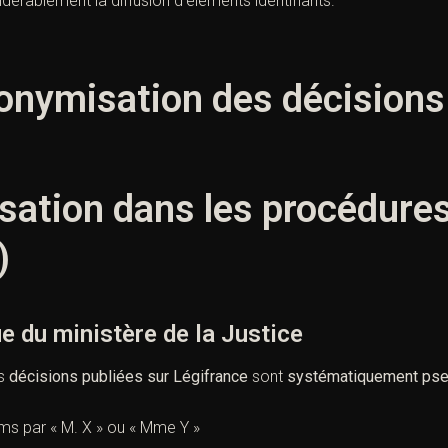
idérablement la diffusion d’éléments identifiants.
nonymisation des décisions
sation dans les procédure
)
du ministère de la Justice
es
décisions publiées sur Légifrance
sont
systématiquement ps
s par « M. X » ou « Mme Y »