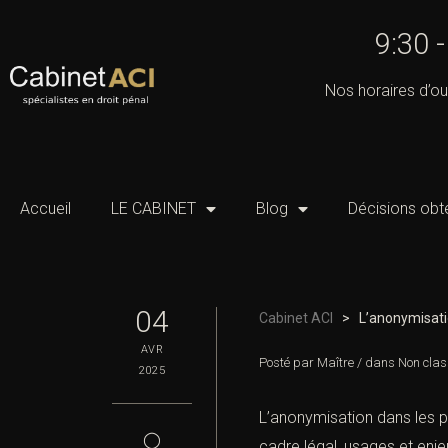
9:30 
Nos horaires d’ou
Accueil
LE CABINET
Blog
Décisions obt
04
Cabinet ACI
>
L’anonymisati
AVR
Posté par
Maître
/
dans
Non clas
2025
L’anonymisation dans les p
◯
cadre légal, usages et enj