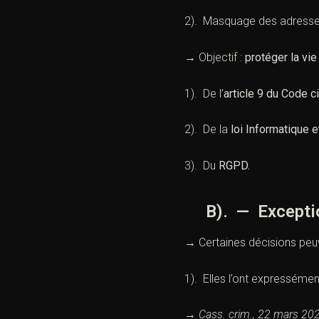
2). Masquage des adresse
→ Objectif :
protéger la vie
1). De l
’
article 9 du Code ci
2). De la
loi Informatique e
3). Du
RGPD.
B). — Exceptio
→ Certaines décisions pe
1). Elles l’ont expresséme
→
Cass. crim., 22 mars 20