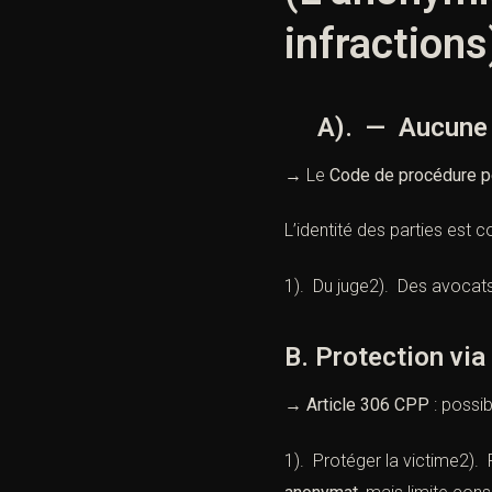
infractions
A). — Aucune an
→ Le
Code de procédure p
L’identité des parties est c
1). Du juge2). Des avocat
B. Protection via 
→
Article 306 CPP
: possib
1). Protéger la victime2).