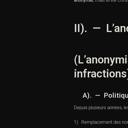
anonymat
, mais limite cons
II). — L’a
(L’anonymi
infractions
A). — Politique 
Depuis plusieurs années, l
1). Remplacement des nom