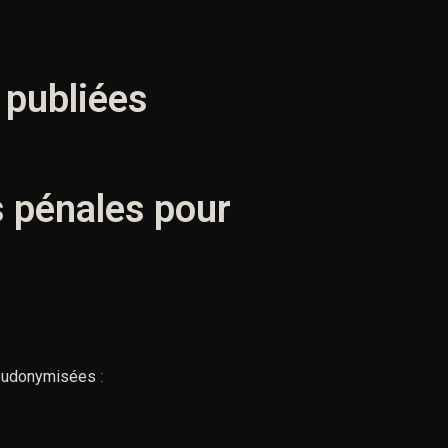
 publiées
s pénales pour
eudonymisées
: