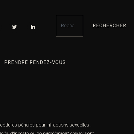
RECHERCHER
PRENDRE RENDEZ-VOUS
cédures pénales pour infractions sexuelles :
elle
, d
’inceste
ou de
harcèlement sexuel
sont