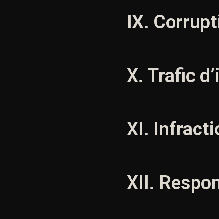
IX. Corrupt
X. Trafic d’
XI. Infract
XII. Respo