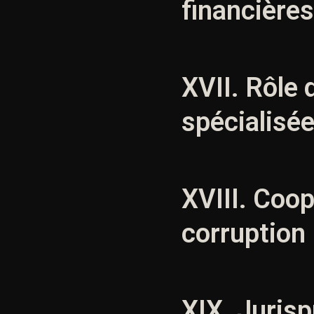
financières
XVII. Rôle 
spécialisé
XVIII. Coop
corruption
XIX. Jurisp