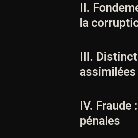
II. Fondeme
la corrupti
III. Distin
assimilées
IV. Fraude 
pénales