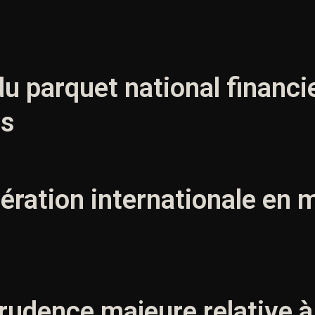
du parquet national financie
es
ération internationale en m
rudence majeure relative à 