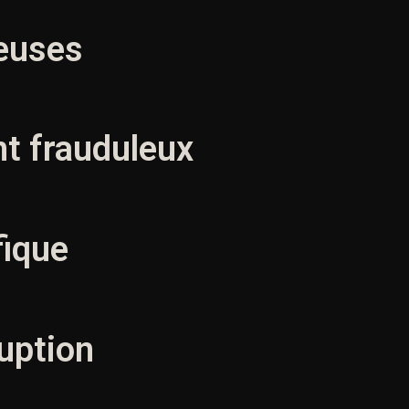
euses
t frauduleux
fique
ruption