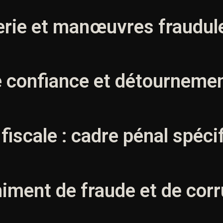
erie et manœuvres fraudul
e confiance et détournemen
 fiscale : cadre pénal spéci
himent de fraude et de cor