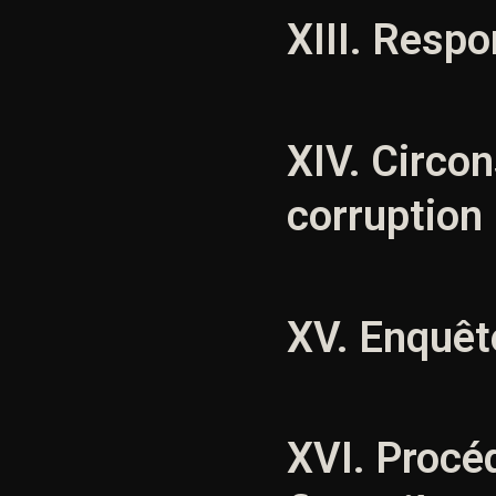
XIII. Resp
XIV. Circo
corruption
XV. Enquête
XVI. Procéd