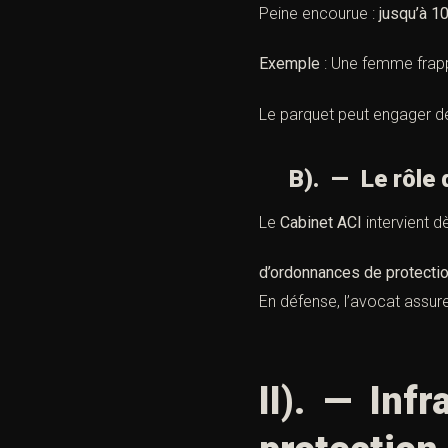
Peine encourue :
jusqu’à 1
Exemple
: Une femme frapp
Le parquet peut engager de
B). — Le rôle de
Le
Cabinet ACI
intervient d
d’ordonnances de protecti
En défense, l’avocat assur
II). — Inf