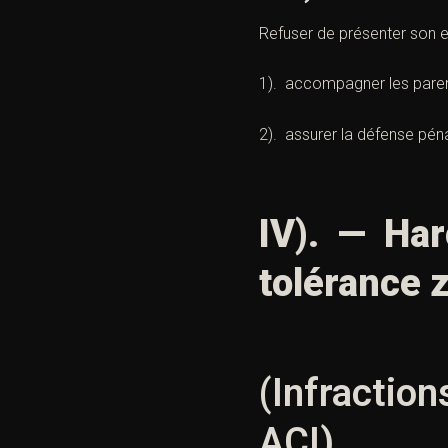
Refuser de présenter son enf
1). accompagner les paren
2). assurer la défense pén
IV). — Har
tolérance 
(Infraction
ACI)