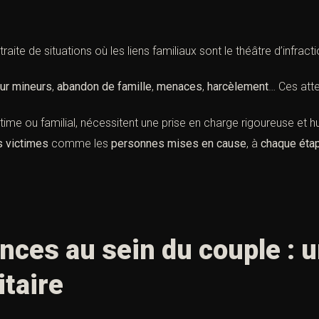
traite de situations où les liens familiaux sont le théâtre d’infract
ur mineurs
,
abandon de famille
,
menaces
,
harcèlement
… Ces att
ime ou familial, nécessitent une prise en charge rigoureuse et 
s victimes
comme les
personnes mises en cause
, à
chaque étap
ences au sein du couple : 
itaire