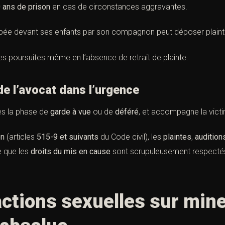
0 ans de prison
en cas de circonstances aggravantes.
ée devant ses enfants par son compagnon peut déposer plainte
s poursuites même en l’absence de retrait de plainte.
 l’avocat dans l’urgence
ès la phase de
garde à vue
ou de
déféré
, et accompagne la vict
on
(articles
515-9 et suivants
du Code civil
), les
plaintes
,
audition
e que les
droits du mis en cause
sont scrupuleusement respecté
ractions sexuelles sur min