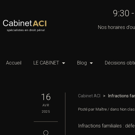
9:30 
Nos horaires d’ou
Accueil
LE CABINET
Blog
Décisions obt
16
Cabinet ACI
>
Infractions fa
AVR
Posté par
Maître
/
dans
Non clas
2025
Infractions familiales : dé
◯