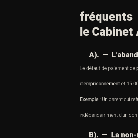
fréquents 
le Cabinet 
A). — L’abandon
Le défaut de paiement de
d’emprisonnement
et
15 0
Exemple
: Un parent qui re
indépendamment d’un conten
B). — La non-re