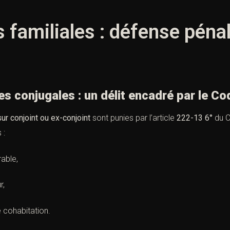
s familiales : défense péna
conjugales : un délit encadré par le Co
ur conjoint ou ex-conjoint
sont punies par l’article
222-13 6°
du C
 :
able,
r,
 cohabitation.