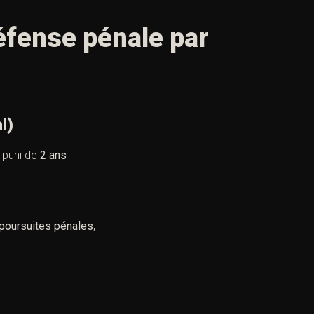
défense pénale par
l
)
t puni de
2 ans
poursuites pénales
,