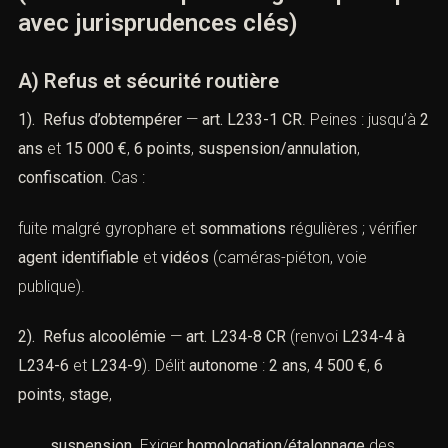
avec jurisprudences clés)
A) Refus et sécurité routière
1). Refus d’obtempérer
—
art. L233-1 CR
. Peines : jusqu’à
2
ans
et
15 000 €
,
6 points
,
suspension/annulation
,
confiscation
. Cas :
fuite malgré gyrophare et
sommations
régulières ; vérifier
agent identifiable
et
vidéos
(caméras-piéton, voie
publique).
2). Refus alcoolémie
—
art. L234-8 CR
(renvoi
L234-4 à
L234-6
et
L234-9
). Délit
autonome
:
2 ans
,
4 500 €
,
6
points
,
stage
,
suspension
. Exiger
homologation
/
étalonnage
des