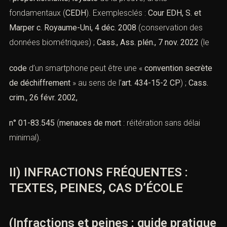
fondamentaux (
CEDH
). Exemplesclés :
Cour EDH, S. et
Marper c. Royaume-Uni, 4 déc. 2008
(conservation des
données biométriques) ;
Cass., Ass. plén., 7 nov. 2022
(le
code
d’un smartphone peut être une «
convention secrète
de déchiffrement
» au sens de l’
art. 434-15-2 CP
) ;
Cass.
crim., 26 févr. 2002,
n° 01-83.545
(
menaces de mort
: réitération sans délai
minimal).
II) INFRACTIONS FRÉQUENTES :
TEXTES, PEINES, CAS D’ÉCOLE
(Infractions et peines : guide pratique