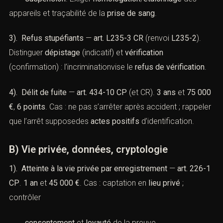
appareils et traçabilité de la
prise de sang
.
3). Refus stupéfiants
—
art. L235-3 CR
(renvoi
L235-2
).
Distinguer
dépistage
(indicatif) et
vérification
(confirmation) : l’incriminationvise le
refus de vérification
.
4). Délit de fuite
—
art. 434-10 CP
(et CR).
3 ans
et
75 000
€
,
6 points
. Cas : ne pas s’arrêter après accident ; rappeler
que l’arrêt supposedes
actes positifs
d’identification.
B) Vie privée, données, cryptologie
1). Atteinte à la vie privée par enregistrement
—
art. 226-1
CP
.
1 an
et
45 000 €
. Cas : captation en
lieu privé
;
contrôler
consentement
et
loyauté
de la preuve.