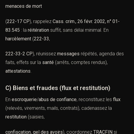
menaces de mort
(
222-17 CP
), rappelez
Cass. crim., 26 févr. 2002, n° 01-
83.545
: la
réitération
suffit, sans délai minimal. En
harcèlement
(
222-33
,
222-33-2 CP
), réunissez
messages
répétés, agenda des
faits, effets sur la
santé
(arrêts, comptes rendus),
attestations
.
C) Biens et fraudes (flux et restitution)
En
escroquerie
/
abus de confiance
, reconstituez les
flux
(relevés, virements, mails, contrats), cadenassez la
restitution
(saisies,
confiscation
,
gel des avoirs
), coordonnez
TRACFIN
si