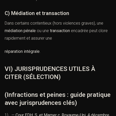
C) Médiation et transaction
Dans certains contentieux (hors violences graves), une
médiation pénale
ou une
transaction
encadrée peut clore
rapidement et assurer une
réparation intégrale
.
VI) JURISPRUDENCES UTILES À
CITER (SÉLECTION)
(Infractions et peines : guide pratique
avec jurisprudences clés)
1). —
Cour EDH
,
S. et Marper c. Royaume-Uni
,
4 décembre