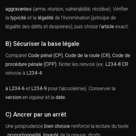
aggravantes
(arme, réunion, vulnérabilité, récidive). Vérifier
la
typicité
et la
légalité
de l’incrimination (principe de
légalité des délits et despeines), puis choisir l’
article
exact.
B) Sécuriser la base légale
Comparer
Code pénal (CP)
,
Code de la route (CR)
,
Code de
procédure pénale (CPP)
. Noter les renvois (ex.
L234-8 CR
renvoie à
L234-4
à L234-6
et
L234-9
pour l’alcoolémie). Conserver la
version
en vigueur et la
date
.
C) Ancrer par un arrêt
Une jurisprudence
bien choisie
renforce la lecture du texte
:
proportionnalité
,
loyauté
de la preuve, droits