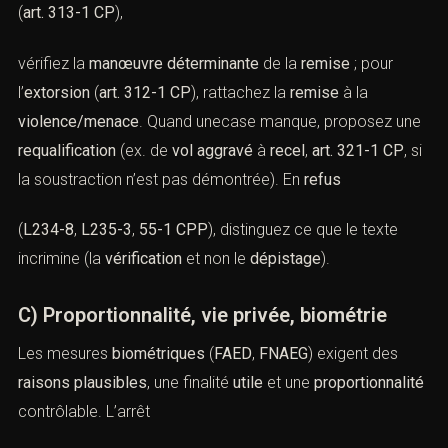
(
art. 313-1 CP
),
vérifiez la
manœuvre déterminante
de la
remise
; pour
l’
extorsion
(
art. 312-1 CP
), rattachez la
remise
à la
violence/menace
. Quand unecase manque, proposez une
requalification
(ex. de
vol aggravé
à
recel
,
art. 321-1 CP
, si
la soustraction n’est pas démontrée). En
refus
(
L234-8
,
L235-3
,
55-1 CPP
), distinguez ce que le texte
incrimine (la
vérification
et non le
dépistage
).
C) Proportionnalité, vie privée, biométrie
Les mesures
biométriques
(
FAED
,
FNAEG
) exigent des
raisons plausibles
, une finalité
utile
et une
proportionnalité
contrôlable. L’arrêt