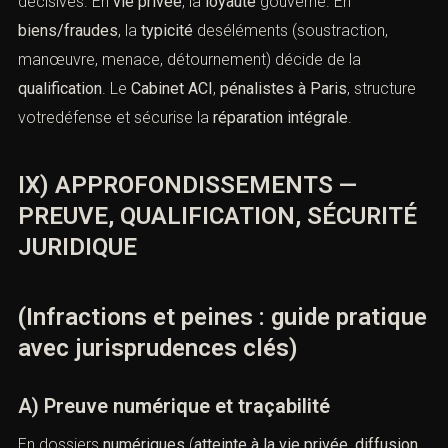
décisives. En
vie privée
, la
loyauté
gouverne. En
biens/fraudes
, la
typicité
deséléments (soustraction,
manœuvre, menace, détournement) décide de la
qualification
. Le
Cabinet ACI
,
pénalistes à Paris
, structure
votredéfense et sécurise la
réparation intégrale
.
IX) APPROFONDISSEMENTS —
PREUVE, QUALIFICATION, SÉCURITÉ
JURIDIQUE
(Infractions et peines : guide pratique
avec jurisprudences clés)
A) Preuve numérique et traçabilité
En dossiers
numériques
(
atteinte à la vie privée
,
diffusion