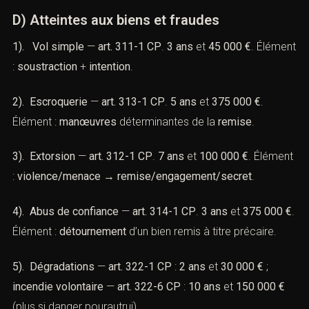
D) Atteintes aux biens et fraudes
1). Vol simple
—
art. 311-1 CP
.
3 ans
et
45 000 €
. Élément
:
soustraction
+
intention
.
2). Escroquerie
—
art. 313-1 CP
.
5 ans
et
375 000 €
.
Élément :
manœuvres
déterminantes de la
remise
.
3). Extorsion
—
art. 312-1 CP
.
7 ans
et
100 000 €
. Élément
:
violence/menace
→
remise/engagement/secret
.
4). Abus de confiance
—
art. 314-1 CP
.
3 ans
et
375 000 €
.
Élément :
détournement
d’un bien remis à titre précaire.
5). Dégradations
—
art. 322-1 CP
:
2 ans
et
30 000 €
;
incendie volontaire
—
art. 322-6 CP
:
10 ans
et
150 000 €
(plus si danger pourautrui).