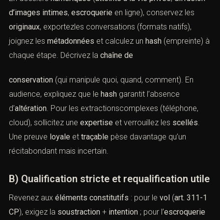
d’images intimes
,
escroquerie
en ligne), conservez les
originaux
, exportezles conversations (formats natifs),
joignez les
métadonnées
et calculez un
hash
(empreinte) à
chaque étape. Décrivez la
chaîne de
conservation
(qui manipule quoi, quand, comment). En
audience, expliquez que le
hash
garantit l’absence
d’
altération
. Pour les extractionscomplexes (téléphone,
cloud), sollicitez une
expertise
et verrouillez les
scellés
.
Une preuve
loyale
et
traçable
pèse davantage qu’un
récitabondant mais incertain.
B) Qualification stricte et requalification utile
Revenez aux
éléments constitutifs
: pour le
vol
(
art. 311-1
CP
), exigez la
soustraction
+
intention
; pour l’
escroquerie